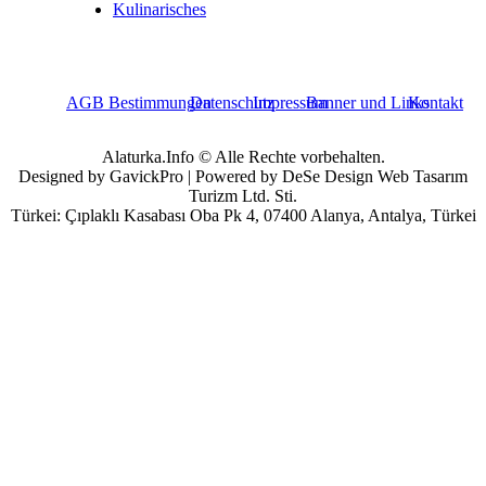
Kulinarisches
AGB Bestimmungen
Datenschutz
Impressum
Banner und Links
Kontakt
Alaturka.Info © Alle Rechte vorbehalten.
Designed by GavickPro | Powered by DeSe Design Web Tasarım
Turizm Ltd. Sti.
Türkei: Çıplaklı Kasabası Oba Pk 4, 07400 Alanya, Antalya, Türkei
n?
essen?