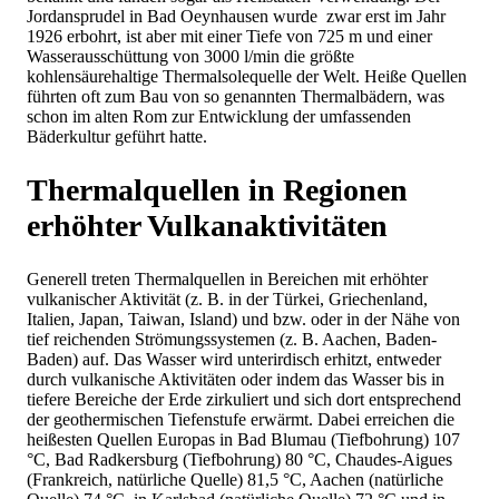
Jordansprudel in Bad Oeynhausen wurde zwar erst im Jahr
1926 erbohrt, ist aber mit einer Tiefe von 725 m und einer
Wasserausschüttung von 3000 l/min die größte
kohlensäurehaltige Thermalsolequelle der Welt. Heiße Quellen
führten oft zum Bau von so genannten Thermalbädern, was
schon im alten Rom zur Entwicklung der umfassenden
Bäderkultur geführt hatte.
Thermalquellen in Regionen
erhöhter Vulkanaktivitäten
Generell treten Thermalquellen in Bereichen mit erhöhter
vulkanischer Aktivität (z. B. in der Türkei, Griechenland,
Italien, Japan, Taiwan, Island) und bzw. oder in der Nähe von
tief reichenden Strömungssystemen (z. B. Aachen, Baden-
Baden) auf. Das Wasser wird unterirdisch erhitzt, entweder
durch vulkanische Aktivitäten oder indem das Wasser bis in
tiefere Bereiche der Erde zirkuliert und sich dort entsprechend
der geothermischen Tiefenstufe erwärmt. Dabei erreichen die
heißesten Quellen Europas in Bad Blumau (Tiefbohrung) 107
°C, Bad Radkersburg (Tiefbohrung) 80 °C, Chaudes-Aigues
(Frankreich, natürliche Quelle) 81,5 °C, Aachen (natürliche