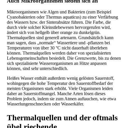
Auch Mikroorganismen siedeln sich an
Mikroorganismen wie Algen und Bakterien (zum Beispiel
Cyanobakterien oder Thermus aquaticus) zu einer Verfärbung
des Wassers bzw. der Sinterabsätze führen. Die Farbe, die
durch viele solcher Kleinstlebewesen hervorgerufen wird,
ändert sich von hellgelb über orange zu dunkelgrün.
Thermalquellen sind generell artenarm. Grundsätzlich kann
man sagen, dass „normale“ Wassertiere und -pflanzen bei
Temperaturen von über 30 °C nicht dauerhaft überleben
können. Thermalquellen werden daher von spezialisierten
Lebensgemeinschaften besiedelt. Die Grenzwerte, bis zu denen
sich spezialisierte Wasserorganismen an Hitze anpassen
können, sind sehr unterschiedlich.
Heißes Wasser enthält außerdem wenig gelösten Sauerstoff,
wohingegen die hohe Temperatur den Sauerstoffbedarf der
meisten Organismen stark erhöht. Viele Organismen leiden
daher an Sauerstoffmangel. Manche Arten lösen dieses
Problem jedoch, indem sie zum Atmen auftauchen, wie etwa
Wasserlungenschnecken oder Wasserkäfer.
Thermalquellen und der oftmals
übel riechende