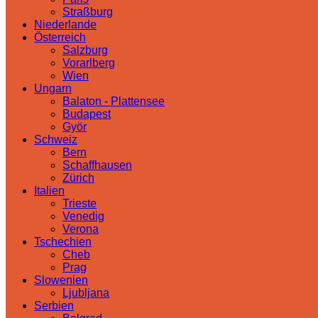
Straßburg
Niederlande
Österreich
Salzburg
Vorarlberg
Wien
Ungarn
Balaton - Plattensee
Budapest
Györ
Schweiz
Bern
Schaffhausen
Zürich
Italien
Trieste
Venedig
Verona
Tschechien
Cheb
Prag
Slowenien
Ljubljana
Serbien