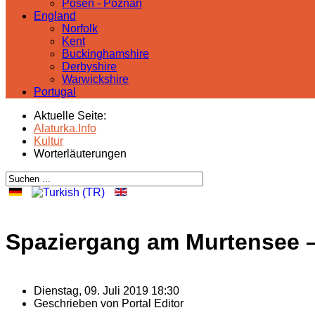
Posen - Poznań
England
Norfolk
Kent
Buckinghamshire
Derbyshire
Warwickshire
Portugal
Aktuelle Seite:
Alaturka.Info
Kultur
Worterläuterungen
Spaziergang am Murtensee 
Dienstag, 09. Juli 2019 18:30
Geschrieben von
Portal Editor