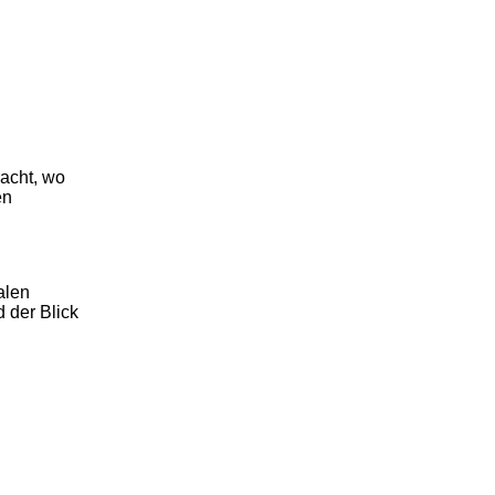
acht, wo
en
alen
 der Blick