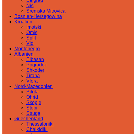
Belgrad
Nis
Sremska Mitrovica
Bosnien-Herzegowina
Kroatien
Imotski
Omis
Split
Vid
Montenegro
Albanien
Elbasan
Pogradec
Shkoder
Tirana
Vlora
Nord-Mazedonien
Bitola
Ohrid
Skopje
Stobi
Struga
Griechenland
Thessaloniki
Chalkidiki