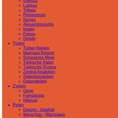
Edessa
Larissa
Trikala
Peloponnes
Serres
Alexandroupolis
Inseln
Epirus
Delphi
Türkei
Türkei Reisen
Marmara Region
Schwarzes Meer
Türkische Ägäis
Türkische Riviera
Zentral Anatolien
Südostanatolien
Ostanatolien
Zypern
Girne
Famagusta
Nikosia
Polen
Danzig - Gdańsk
Warschau - Warszawa