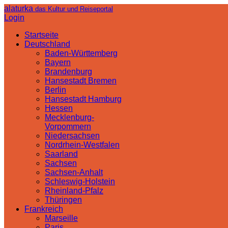
alaturka
das Kultur und Reiseportal
Login
Startseite
Deutschland
Baden-Württemberg
Bayern
Brandenburg
Hansestadt Bremen
Berlin
Hansestadt Hamburg
Hessen
Mecklenburg-
Vorpommern
Niedersachsen
Nordrhein-Westfalen
Saarland
Sachsen
Sachsen-Anhalt
Schleswig-Holstein
Rheinland-Pfalz
Thüringen
Frankreich
Marseille
Paris