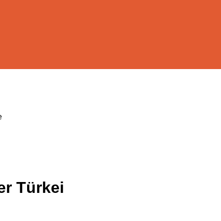
e
er Türkei