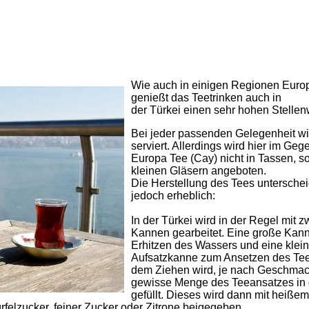
Wie auch in einigen Regionen Euro
genießt das Teetrinken auch in
der Türkei einen sehr hohen Stellen
Bei jeder passenden Gelegenheit wi
serviert. Allerdings wird hier im Geg
Europa Tee (Cay) nicht in Tassen, s
kleinen Gläsern angeboten.
Die Herstellung des Tees unterschei
jedoch erheblich:
In der Türkei wird in der Regel mit z
Kannen gearbeitet. Eine große Kan
Erhitzen des Wassers und eine klei
Aufsatzkanne zum Ansetzen des Te
dem Ziehen wird, je nach Geschmac
gewisse Menge des Teeansatzes in 
gefüllt. Dieses wird dann mit heiße
rfelzucker, feiner Zucker oder Zitrone beigegeben.