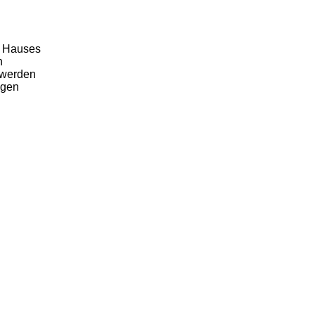
s Hauses
n
 werden
ügen