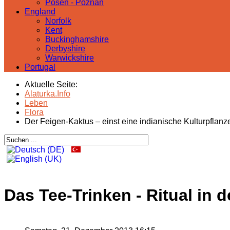
Posen - Poznań
England
Norfolk
Kent
Buckinghamshire
Derbyshire
Warwickshire
Portugal
Aktuelle Seite:
Alaturka.Info
Leben
Flora
Der Feigen-Kaktus – einst eine indianische Kulturpflanz
Das Tee-Trinken - Ritual in d