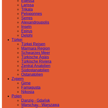
Edessa
Larissa
Trikala
Peloponnes
Serres
Alexandroupolis
Inseln
Epirus
Delphi
Türkei
Türkei Reisen
Marmara Region
Schwarzes Meer
Türkische Ägäis
Türkische Riviera
Zentral Anatolien
Südostanatolien
Ostanatolien
Zypern
Girne
Famagusta
Nikosia
Polen
Danzig - Gdańsk
Warschau - Warszawa