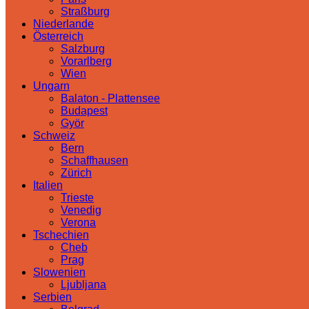
Straßburg
Niederlande
Österreich
Salzburg
Vorarlberg
Wien
Ungarn
Balaton - Plattensee
Budapest
Györ
Schweiz
Bern
Schaffhausen
Zürich
Italien
Trieste
Venedig
Verona
Tschechien
Cheb
Prag
Slowenien
Ljubljana
Serbien