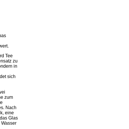
pas
wert.
rd Tee
ensatz zu
ondern in
det sich
wei
ne zum
ne
es. Nach
k, eine
das Glas
m Wasser