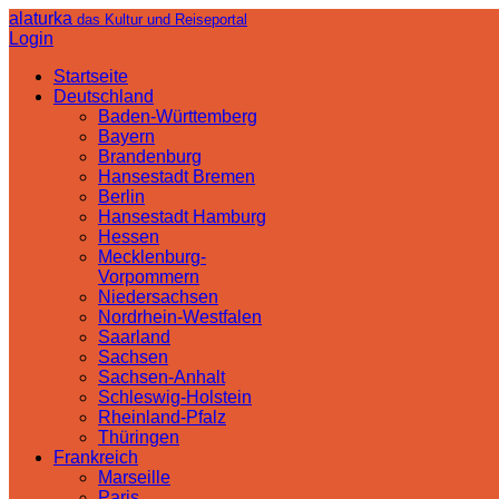
alaturka
das Kultur und Reiseportal
Login
Startseite
Deutschland
Baden-Württemberg
Bayern
Brandenburg
Hansestadt Bremen
Berlin
Hansestadt Hamburg
Hessen
Mecklenburg-
Vorpommern
Niedersachsen
Nordrhein-Westfalen
Saarland
Sachsen
Sachsen-Anhalt
Schleswig-Holstein
Rheinland-Pfalz
Thüringen
Frankreich
Marseille
Paris