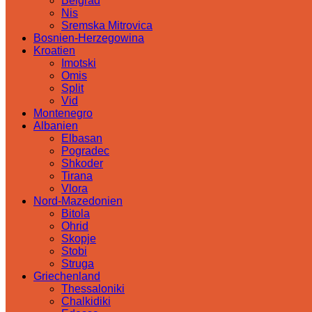
Belgrad
Nis
Sremska Mitrovica
Bosnien-Herzegowina
Kroatien
Imotski
Omis
Split
Vid
Montenegro
Albanien
Elbasan
Pogradec
Shkoder
Tirana
Vlora
Nord-Mazedonien
Bitola
Ohrid
Skopje
Stobi
Struga
Griechenland
Thessaloniki
Chalkidiki