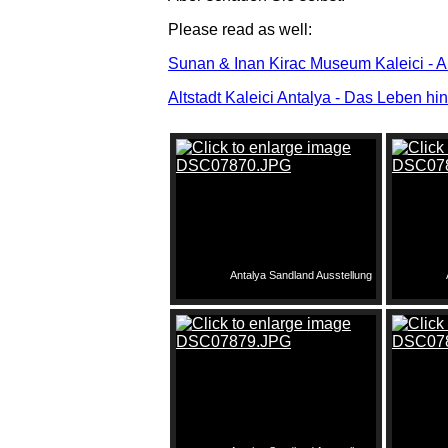
Please read as well:
Sunan & Inan Kirac Museum Kaleici - A
Altstadt Kaleici Antalya - Das Leben hi
Antalya Sandland Ausstellung