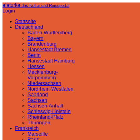
alaturka
das Kultur und Reiseportal
Login
Startseite
Deutschland
Baden-Württemberg
Bayern
Brandenburg
Hansestadt Bremen
Berlin
Hansestadt Hamburg
Hessen
Mecklenburg-
Vorpommern
Niedersachsen
Nordrhein-Westfalen
Saarland
Sachsen
Sachsen-Anhalt
Schleswig-Holstein
Rheinland-Pfalz
Thüringen
Frankreich
Marseille
Paris