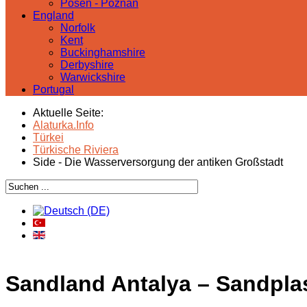
Posen - Poznań
England
Norfolk
Kent
Buckinghamshire
Derbyshire
Warwickshire
Portugal
Aktuelle Seite:
Alaturka.Info
Türkei
Türkische Riviera
Side - Die Wasserversorgung der antiken Großstadt
Sandland Antalya – Sandplas