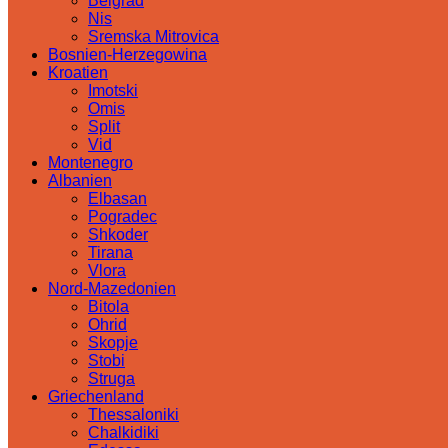
Belgrad
Nis
Sremska Mitrovica
Bosnien-Herzegowina
Kroatien
Imotski
Omis
Split
Vid
Montenegro
Albanien
Elbasan
Pogradec
Shkoder
Tirana
Vlora
Nord-Mazedonien
Bitola
Ohrid
Skopje
Stobi
Struga
Griechenland
Thessaloniki
Chalkidiki