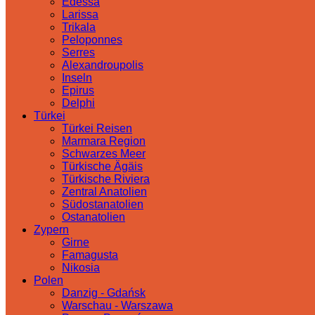
Edessa
Larissa
Trikala
Peloponnes
Serres
Alexandroupolis
Inseln
Epirus
Delphi
Türkei
Türkei Reisen
Marmara Region
Schwarzes Meer
Türkische Ägäis
Türkische Riviera
Zentral Anatolien
Südostanatolien
Ostanatolien
Zypern
Girne
Famagusta
Nikosia
Polen
Danzig - Gdańsk
Warschau - Warszawa