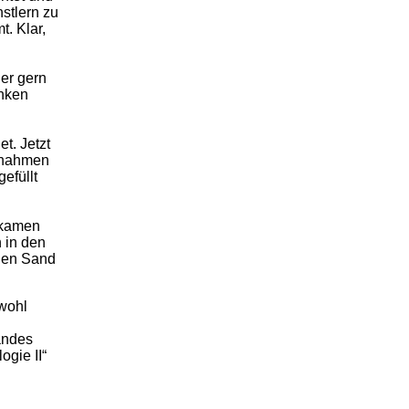
stlern zu
. Klar,
er gern
anken
t. Jetzt
ßnahmen
efüllt
 kamen
 in den
nnen Sand
 wohl
ändes
gie II“