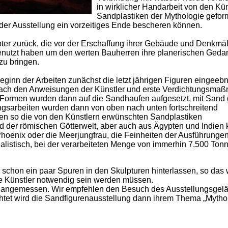
in wirklicher Handarbeit von den Kün
Sandplastiken der Mythologie geformt
der Ausstellung ein vorzeitiges Ende bescheren können.
ter zurück, die vor der Erschaffung ihrer Gebäude und Denkmäl
enutzt haben um den werten Bauherren ihre planerischen Ged
zu bringen.
nn der Arbeiten zunächst die letzt jährigen Figuren eingeebne
nach den Anweisungen der Künstler und erste Verdichtungsma
 Formen wurden dann auf die Sandhaufen aufgesetzt, mit Sand g
ungsarbeiten wurden dann von oben nach unten fortschreitend
anden so die von den Künstlern erwünschten Sandplastiken
nd der römischen Götterwelt, aber auch aus Ägypten und Indien
Phoenix oder die Meerjungfrau, die Feinheiten der Ausführungen
ealistisch, bei der verarbeiteten Menge von immerhin 7.500 To
e schon ein paar Spuren in den Skulpturen hinterlassen, so das
e Künstler notwendig sein werden müssen.
haus angemessen. Wir empfehlen den Besuch des Ausstellungsgel
et wird die Sandfigurenausstellung dann ihrem Thema „Mytholo