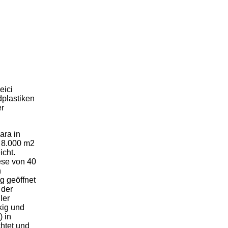
eici
plastiken
er
ara in
 8.000 m2
icht.
ese von 40
n
g geöffnet
 der
ler
kig und
) in
htet und