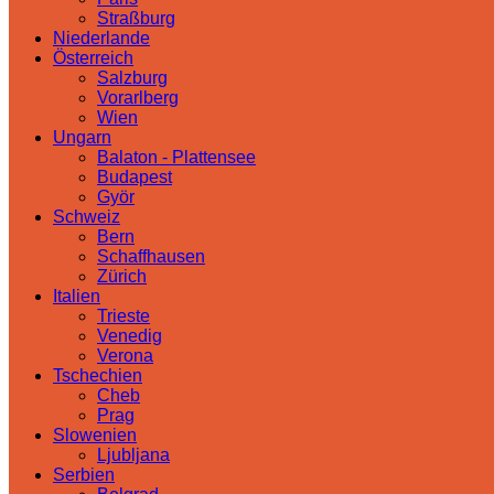
Straßburg
Niederlande
Österreich
Salzburg
Vorarlberg
Wien
Ungarn
Balaton - Plattensee
Budapest
Györ
Schweiz
Bern
Schaffhausen
Zürich
Italien
Trieste
Venedig
Verona
Tschechien
Cheb
Prag
Slowenien
Ljubljana
Serbien