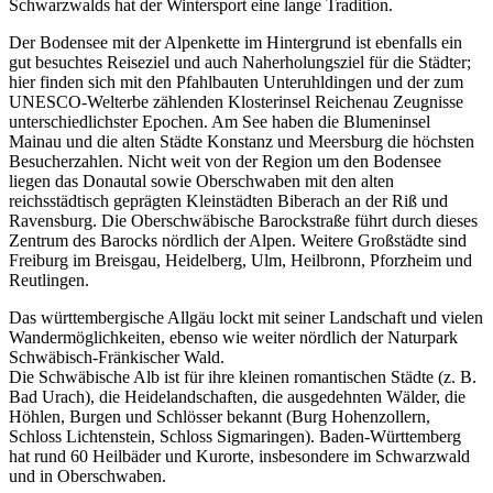
Schwarzwalds hat der Wintersport eine lange Tradition.
Der Bodensee mit der Alpenkette im Hintergrund ist ebenfalls ein
gut besuchtes Reiseziel und auch Naherholungsziel für die Städter;
hier finden sich mit den Pfahlbauten Unteruhldingen und der zum
UNESCO-Welterbe zählenden Klosterinsel Reichenau Zeugnisse
unterschiedlichster Epochen. Am See haben die Blumeninsel
Mainau und die alten Städte Konstanz und Meersburg die höchsten
Besucherzahlen. Nicht weit von der Region um den Bodensee
liegen das Donautal sowie Oberschwaben mit den alten
reichsstädtisch geprägten Kleinstädten Biberach an der Riß und
Ravensburg. Die Oberschwäbische Barockstraße führt durch dieses
Zentrum des Barocks nördlich der Alpen. Weitere Großstädte sind
Freiburg im Breisgau, Heidelberg, Ulm, Heilbronn, Pforzheim und
Reutlingen.
Das württembergische Allgäu lockt mit seiner Landschaft und vielen
Wandermöglichkeiten, ebenso wie weiter nördlich der Naturpark
Schwäbisch-Fränkischer Wald.
Die Schwäbische Alb ist für ihre kleinen romantischen Städte (z. B.
Bad Urach), die Heidelandschaften, die ausgedehnten Wälder, die
Höhlen, Burgen und Schlösser bekannt (Burg Hohenzollern,
Schloss Lichtenstein, Schloss Sigmaringen). Baden-Württemberg
hat rund 60 Heilbäder und Kurorte, insbesondere im Schwarzwald
und in Oberschwaben.