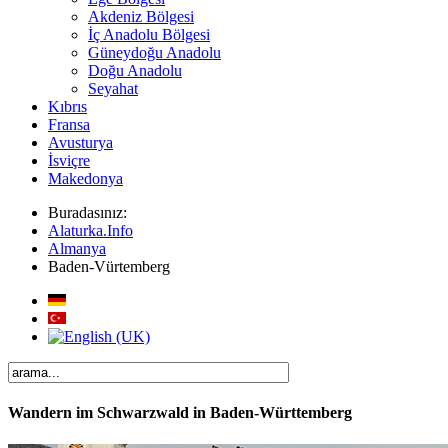
Akdeniz Bölgesi
İç Anadolu Bölgesi
Güneydoğu Anadolu
Doğu Anadolu
Seyahat
Kıbrıs
Fransa
Avusturya
İsviçre
Makedonya
Buradasınız:
Alaturka.Info
Almanya
Baden-Vürtemberg
Wandern im Schwarzwald in Baden-Württemberg