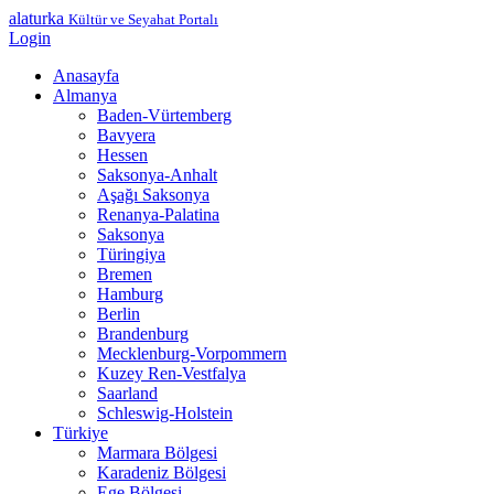
alaturka
Kültür ve Seyahat Portalı
Login
Anasayfa
Almanya
Baden-Vürtemberg
Bavyera
Hessen
Saksonya-Anhalt
Aşağı Saksonya
Renanya-Palatina
Saksonya
Türingiya
Bremen
Hamburg
Berlin
Brandenburg
Mecklenburg-Vorpommern
Kuzey Ren-Vestfalya
Saarland
Schleswig-Holstein
Türkiye
Marmara Bölgesi
Karadeniz Bölgesi
Ege Bölgesi