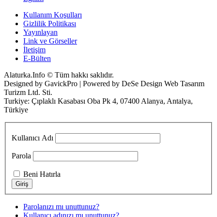
Kullanım Koşulları
Gizlilik Politikası
Yayınlayan
Link ve Görseller
İletişim
E-Bülten
Alaturka.Info © Tüm hakkı saklıdır.
Designed by GavickPro | Powered by DeSe Design Web Tasarım
Turizm Ltd. Sti.
Turkiye: Çıplaklı Kasabası Oba Pk 4, 07400 Alanya, Antalya,
Türkiye
Kullanıcı Adı
Parola
Beni Hatırla
Parolanızı mı unuttunuz?
Kullanıcı adınızı mı unuttunuz?