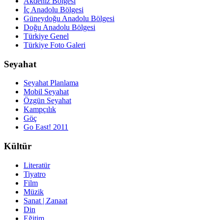
Akdeniz Bölgesi
İç Anadolu Bölgesi
Güneydoğu Anadolu Bölgesi
Doğu Anadolu Bölgesi
Türkiye Genel
Türkiye Foto Galeri
Seyahat
Seyahat Planlama
Mobil Seyahat
Özgün Seyahat
Kampçılık
Göç
Go East! 2011
Kültür
Literatür
Tiyatro
Film
Müzik
Sanat | Zanaat
Din
Eğitim