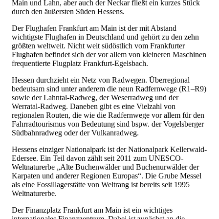
Main und Lahn, aber auch der Neckar fließt ein kurzes Stück
durch den äußersten Süden Hessens.
Der Flughafen Frankfurt am Main ist der mit Abstand
wichtigste Flughafen in Deutschland und gehört zu den zehn
größten weltweit. Nicht weit südöstlich vom Frankfurter
Flughafen befindet sich der vor allem von kleineren Maschinen
frequentierte Flugplatz Frankfurt-Egelsbach.
Hessen durchzieht ein Netz von Radwegen. Überregional
bedeutsam sind unter anderem die neun Radfernwege (R1–R9)
sowie der Lahntal-Radweg, der Weserradweg und der
Werratal-Radweg. Daneben gibt es eine Vielzahl von
regionalen Routen, die wie die Radfernwege vor allem für den
Fahrradtourismus von Bedeutung sind bspw. der Vogelsberger
Südbahnradweg oder der Vulkanradweg.
Hessens einziger Nationalpark ist der Nationalpark Kellerwald-
Edersee. Ein Teil davon zählt seit 2011 zum UNESCO-
Weltnaturerbe „Alte Buchenwälder und Buchenurwälder der
Karpaten und anderer Regionen Europas“. Die Grube Messel
als eine Fossillagerstätte von Weltrang ist bereits seit 1995
Weltnaturerbe.
Der Finanzplatz Frankfurt am Main ist ein wichtiges
internationales Finanzzentrum. Dabei ist zunächst an die