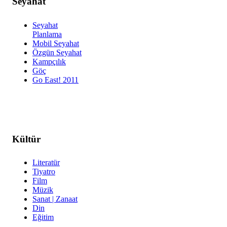
Seyahat
Seyahat
Planlama
Mobil Seyahat
Özgün Seyahat
Kampçılık
Göç
Go East! 2011
Kültür
Literatür
Tiyatro
Film
Müzik
Sanat | Zanaat
Din
Eğitim