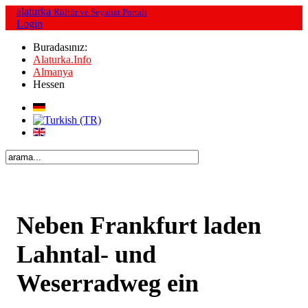
alaturka
Kültür ve Seyahat Portalı
Login
Buradasınız:
Alaturka.Info
Almanya
Hessen
Neben Frankfurt laden
Lahntal- und
Weserradweg ein