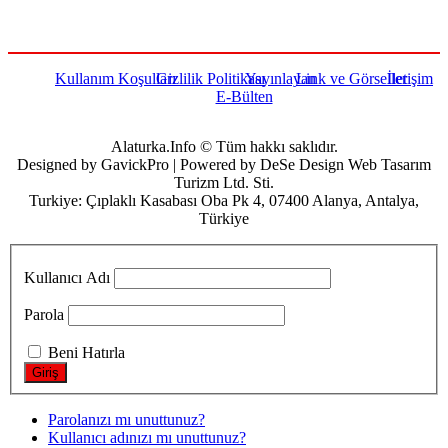
Kullanım Koşulları
Gizlilik Politikası
Yayınlayan
Link ve Görseller
İletişim
E-Bülten
Alaturka.Info © Tüm hakkı saklıdır.
Designed by GavickPro | Powered by DeSe Design Web Tasarım
Turizm Ltd. Sti.
Turkiye: Çıplaklı Kasabası Oba Pk 4, 07400 Alanya, Antalya,
Türkiye
Kullanıcı Adı
Parola
Beni Hatırla
Parolanızı mı unuttunuz?
Kullanıcı adınızı mı unuttunuz?