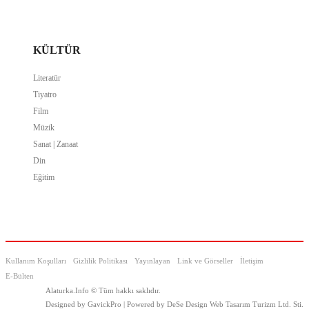
KÜLTÜR
Literatür
Tiyatro
Film
Müzik
Sanat | Zanaat
Din
Eğitim
Kullanım Koşulları
Gizlilik Politikası
Yayınlayan
Link ve Görseller
İletişim
E-Bülten
Alaturka.Info © Tüm hakkı saklıdır.
Designed by GavickPro | Powered by DeSe Design Web Tasarım Turizm Ltd. Sti.