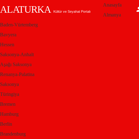
Anasayfa
ALATURKA
Kültür ve Seyahat Portalı
Almanya
Baden-Vürtemberg
Buradasınız:
Alaturka.Info
Kıbrıs
Bavyera
Kuz
Hessen
Saksonya-Anhalt
Aşağı Saksonya
ey
Renanya-Palatina
Saksonya
Kıbrıs
Türingiya
Bremen
Hamburg
Akdeniz’in otantik
Berlin
Brandenburg