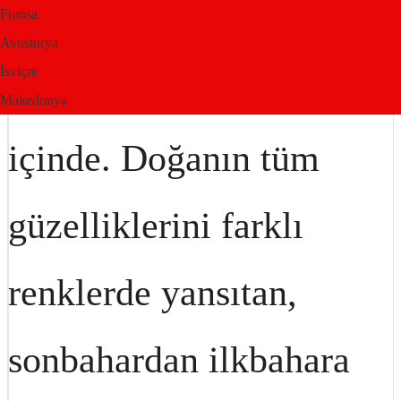
bekleyen nadir
Fransa
Avusturya
İsviçre
güzellikleri saklar
Makedonya
içinde. Doğanın tüm
güzelliklerini farklı
renklerde yansıtan,
sonbahardan ilkbahara