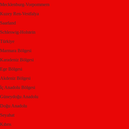
renklerini, adım adım
Mecklenburg-Vorpommern
Kuzey Ren-Vestfalya
Saarland
toprağında ve her damla
Schleswig-Holstein
Türkiye
suyunda siz
Marmara Bölgesi
Karadeniz Bölgesi
ziyaretçilerine büyük bir
Ege Bölgesi
Akdeniz Bölgesi
İç Anadolu Bölgesi
gururla sunan Kuzey
Güneydoğu Anadolu
Doğu Anadolu
Kıbrıs, keşfedilmeyi
Seyahat
Kıbrıs