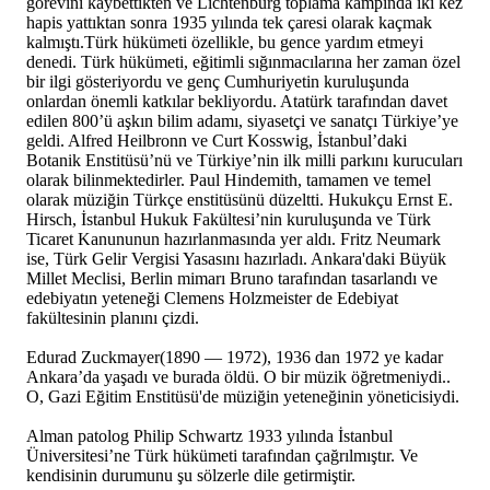
görevini kaybettikten ve Lichtenburg toplama kampında iki kez
hapis yattıktan sonra 1935 yılında tek çaresi olarak kaçmak
kalmıştı.Türk hükümeti özellikle, bu gence yardım etmeyi
denedi. Türk hükümeti, eğitimli sığınmacılarına her zaman özel
bir ilgi gösteriyordu ve genç Cumhuriyetin kuruluşunda
onlardan önemli katkılar bekliyordu. Atatürk tarafından davet
edilen 800’ü aşkın bilim adamı, siyasetçi ve sanatçı Türkiye’ye
geldi. Alfred Heilbronn ve Curt Kosswig, İstanbul’daki
Botanik Enstitüsü’nü ve Türkiye’nin ilk milli parkını kurucuları
olarak bilinmektedirler. Paul Hindemith, tamamen ve temel
olarak müziğin Türkçe enstitüsünü düzeltti. Hukukçu Ernst E.
Hirsch, İstanbul Hukuk Fakültesi’nin kuruluşunda ve Türk
Ticaret Kanununun hazırlanmasında yer aldı. Fritz Neumark
ise, Türk Gelir Vergisi Yasasını hazırladı. Ankara'daki Büyük
Millet Meclisi, Berlin mimarı Bruno tarafından tasarlandı ve
edebiyatın yeteneği Clemens Holzmeister de Edebiyat
fakültesinin planını çizdi.
Edurad Zuckmayer(1890 — 1972), 1936 dan 1972 ye kadar
Ankara’da yaşadı ve burada öldü. O bir müzik öğretmeniydi..
O, Gazi Eğitim Enstitüsü'de müziğin yeteneğinin yöneticisiydi.
Alman patolog Philip Schwartz 1933 yılında İstanbul
Üniversitesi’ne Türk hükümeti tarafından çağrılmıştır. Ve
kendisinin durumunu şu sölzerle dile getirmiştir.