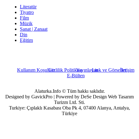
Literatür
Tiyatro
Film
Müzik
Sanat | Zanaat
Din
Eğitim
Kullanım Koşulları
Gizlilik Politikası
Yayınlayan
Link ve Görseller
İletişim
E-Bülten
Alaturka.Info © Tüm hakkı saklıdır.
Designed by GavickPro | Powered by DeSe Design Web Tasarım
Turizm Ltd. Sti.
Turkiye: Çıplaklı Kasabası Oba Pk 4, 07400 Alanya, Antalya,
Türkiye
Kullanıcı Adı