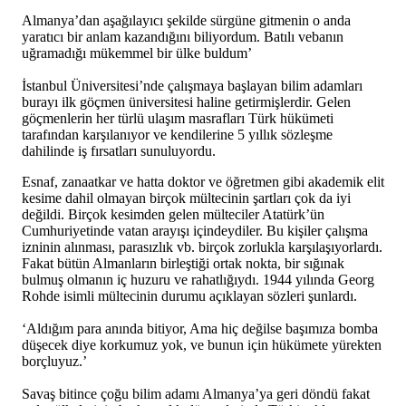
Almanya’dan aşağılayıcı şekilde sürgüne gitmenin o anda
yaratıcı bir anlam kazandığını biliyordum. Batılı vebanın
uğramadığı mükemmel bir ülke buldum’
İstanbul Üniversitesi’nde çalışmaya başlayan bilim adamları
burayı ilk göçmen üniversitesi haline getirmişlerdir. Gelen
göçmenlerin her türlü ulaşım masrafları Türk hükümeti
tarafından karşılanıyor ve kendilerine 5 yıllık sözleşme
dahilinde iş fırsatları sunuluyordu.
Esnaf, zanaatkar ve hatta doktor ve öğretmen gibi akademik elit
kesime dahil olmayan birçok mültecinin şartları çok da iyi
değildi. Birçok kesimden gelen mülteciler Atatürk’ün
Cumhuriyetinde vatan arayışı içindeydiler. Bu kişiler çalışma
izninin alınması, parasızlık vb. birçok zorlukla karşılaşıyorlardı.
Fakat bütün Almanların birleştiği ortak nokta, bir sığınak
bulmuş olmanın iç huzuru ve rahatlığıydı. 1944 yılında Georg
Rohde isimli mültecinin durumu açıklayan sözleri şunlardı.
‘Aldığım para anında bitiyor, Ama hiç değilse başımıza bomba
düşecek diye korkumuz yok, ve bunun için hükümete yürekten
borçluyuz.’
Savaş bitince çoğu bilim adamı Almanya’ya geri döndü fakat