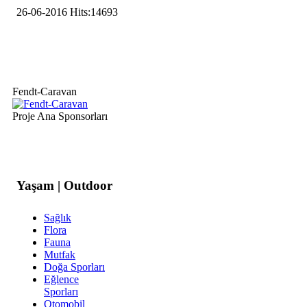
26-06-2016
Hits:
14693
Fendt-Caravan
Proje Ana Sponsorları
Yaşam | Outdoor
Sağlık
Flora
Fauna
Mutfak
Doğa Sporları
Eğlence
Sporları
Otomobil