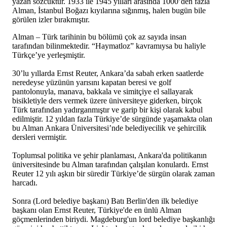
yazan sözcüktür. 1933 ile 1945 yılları arasında 1000’den fazla
Alman, İstanbul Boğazı kıyılarına sığınmış, halen bugün bile
görülen izler bırakmıştır.
Alman – Türk tarihinin bu bölümü çok az sayıda insan
tarafından bilinmektedir. “Haymatloz” kavramıysa bu haliyle
Türkçe’ye yerleşmiştir.
30’lu yıllarda Ernst Reuter, Ankara’da sabah erken saatlerde
neredeyse yüzünün yarısını kapatan beresi ve golf
pantolonuyla, manava, bakkala ve simitçiye el sallayarak
bisikletiyle ders vermek üzere üniversiteye giderken, birçok
Türk tarafından yadırganmıştır ve garip bir kişi olarak kabul
edilmiştir. 12 yıldan fazla Türkiye’de sürgünde yaşamakta olan
bu Alman Ankara Üniversitesi’nde belediyecilik ve şehircilik
dersleri vermiştir.
Toplumsal politika ve şehir planlaması, Ankara'da politikanın
üniversitesinde bu Alman tarafından çalışılan konulardı. Ernst
Reuter 12 yılı aşkın bir süredir Türkiye’de sürgün olarak zaman
harcadı.
Sonra (Lord belediye başkanı) Batı Berlin'den ilk belediye
başkanı olan Ernst Reuter, Türkiye'de en ünlü Alman
göçmenlerinden biriydi. Magdeburg'un lord belediye başkanlığı