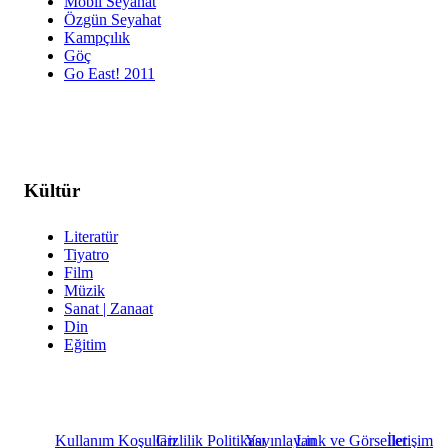
Mobil Seyahat
Özgün Seyahat
Kampçılık
Göç
Go East! 2011
Kültür
Literatür
Tiyatro
Film
Müzik
Sanat | Zanaat
Din
Eğitim
Kullanım Koşulları
Gizlilik Politikası
Yayınlayan
Link ve Görseller
İletişim