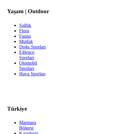
Yaşam | Outdoor
Sağlık
Flora
Fauna
Mutfak
Doğa Sporları
Eğlence
Sporları
Otomobil
Sporları
Hava Sporları
Türkiye
Marmara
Bölgesi
Karadeniz