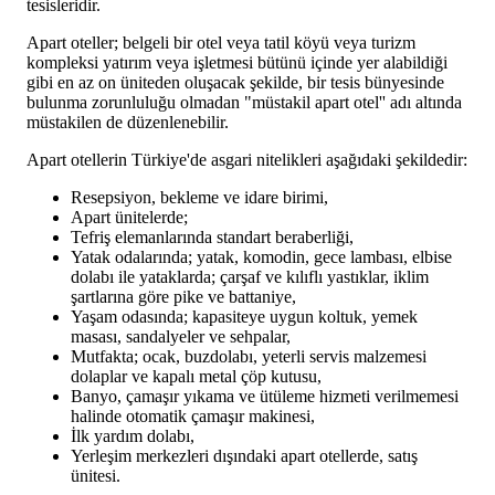
tesisleridir.
Apart oteller; belgeli bir otel veya tatil köyü veya turizm
kompleksi yatırım veya işletmesi bütünü içinde yer alabildiği
gibi en az on üniteden oluşacak şekilde, bir tesis bünyesinde
bulunma zorunluluğu olmadan "müstakil apart otel'' adı altında
müstakilen de düzenlenebilir.
Apart otellerin Türkiye'de asgari nitelikleri aşağıdaki şekildedir:
Resepsiyon, bekleme ve idare birimi,
Apart ünitelerde;
Tefriş elemanlarında standart beraberliği,
Yatak odalarında; yatak, komodin, gece lambası, elbise
dolabı ile yataklarda; çarşaf ve kılıflı yastıklar, iklim
şartlarına göre pike ve battaniye,
Yaşam odasında; kapasiteye uygun koltuk, yemek
masası, sandalyeler ve sehpalar,
Mutfakta; ocak, buzdolabı, yeterli servis malzemesi
dolaplar ve kapalı metal çöp kutusu,
Banyo, çamaşır yıkama ve ütüleme hizmeti verilmemesi
halinde otomatik çamaşır makinesi,
İlk yardım dolabı,
Yerleşim merkezleri dışındaki apart otellerde, satış
ünitesi.