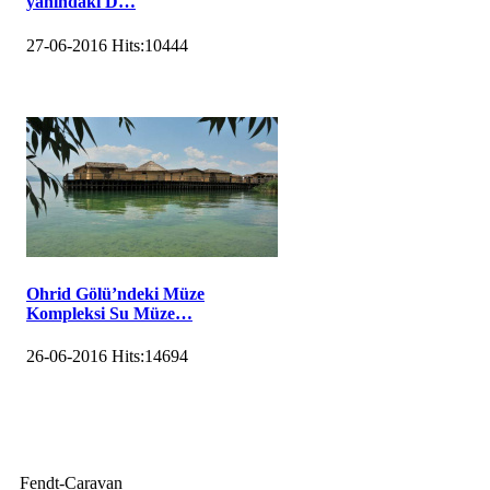
yanındaki D…
27-06-2016
Hits:
10444
Ohrid Gölü’ndeki Müze
Kompleksi Su Müze…
26-06-2016
Hits:
14694
Fendt-Caravan