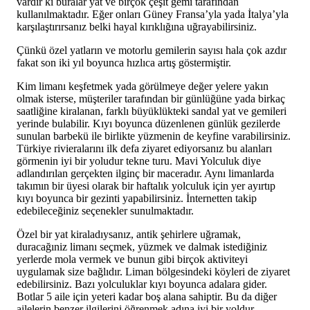
vardır ki buralar yat ve birçok çeşit gemi tarafından
kullanılmaktadır. Eğer onları Güney Fransa’yla yada İtalya’yla
karşılaştırırsanız belki hayal kırıklığına uğrayabilirsiniz.
Çünkü özel yatların ve motorlu gemilerin sayısı hala çok azdır
fakat son iki yıl boyunca hızlıca artış göstermiştir.
Kim limanı keşfetmek yada görülmeye değer yelere yakın
olmak isterse, müşteriler tarafından bir günlüğüne yada birkaç
saatliğine kiralanan, farklı büyüklükteki sandal yat ve gemileri
yerinde bulabilir. Kıyı boyunca düzenlenen günlük gezilerde
sunulan barbekü ile birlikte yüzmenin de keyfine varabilirsiniz.
Türkiye rivieralarını ilk defa ziyaret ediyorsanız bu alanları
görmenin iyi bir yoludur tekne turu. Mavi Yolculuk diye
adlandırılan gerçekten ilginç bir maceradır. Aynı limanlarda
takımın bir üyesi olarak bir haftalık yolculuk için yer ayırtıp
kıyı boyunca bir gezinti yapabilirsiniz. İnternetten takip
edebileceğiniz seçenekler sunulmaktadır.
Özel bir yat kiraladıysanız, antik şehirlere uğramak,
duracağıniz limanı seçmek, yüzmek ve dalmak istediğiniz
yerlerde mola vermek ve bunun gibi birçok aktiviteyi
uygulamak size bağlıdır. Liman bölgesindeki köyleri de ziyaret
edebilirsiniz. Bazı yolculuklar kıyı boyunca adalara gider.
Botlar 5 aile için yeteri kadar boş alana sahiptir. Bu da diğer
ailelerin benzer ilgilerini öğrenmek adına iyi bir yoldur.