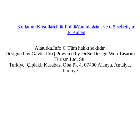
Kullanım Koşulları
Gizlilik Politikası
Yayınlayan
Link ve Görseller
İletişim
E-Bülten
Alaturka.Info © Tüm hakkı saklıdır.
Designed by GavickPro | Powered by DeSe Design Web Tasarım
Turizm Ltd. Sti.
Turkiye: Çıplaklı Kasabası Oba Pk 4, 07400 Alanya, Antalya,
Türkiye
Kullanıcı Adı
Parola
Beni Hatırla
Parolanızı mı unuttunuz?
Kullanıcı adınızı mı unuttunuz?