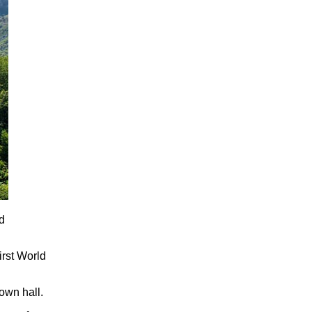
nd
irst World
town hall.