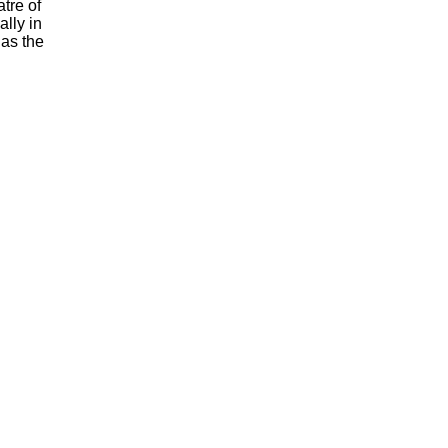
atre of
lly in
has the