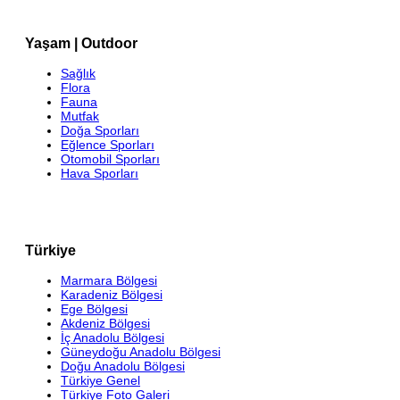
Yaşam | Outdoor
Sağlık
Flora
Fauna
Mutfak
Doğa Sporları
Eğlence Sporları
Otomobil Sporları
Hava Sporları
Türkiye
Marmara Bölgesi
Karadeniz Bölgesi
Ege Bölgesi
Akdeniz Bölgesi
İç Anadolu Bölgesi
Güneydoğu Anadolu Bölgesi
Doğu Anadolu Bölgesi
Türkiye Genel
Türkiye Foto Galeri