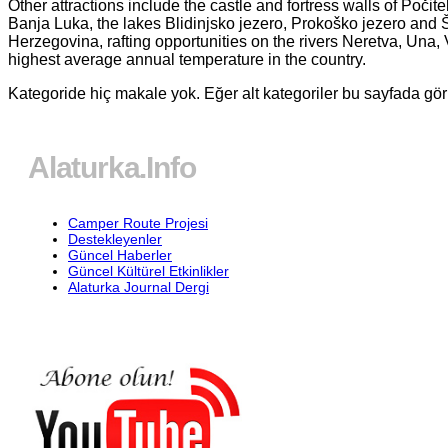
Other attractions include the castle and fortress walls of Počite
Banja Luka, the lakes Blidinjsko jezero, Prokoško jezero and 
Herzegovina, rafting opportunities on the rivers Neretva, Una,
highest average annual temperature in the country.
Kategoride hiç makale yok. Eğer alt kategoriler bu sayfada görü
Alaturka.Info
Camper Route Projesi
Destekleyenler
Güncel Haberler
Güncel Kültürel Etkinlikler
Alaturka Journal Dergi