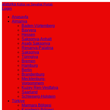
alaturka
Kültür ve Seyahat Portalı
Login
Anasayfa
Almanya
Baden-Vürtemberg
Bavyera
Hessen
Saksonya-Anhalt
Aşağı Saksonya
Renanya-Palatina
Saksonya
Türingiya
Bremen
Hamburg
Berlin
Brandenburg
Mecklenburg-
Vorpommern
Kuzey Ren-Vestfalya
Saarland
Schleswig-Holstein
Türkiye
Marmara Bölgesi
Karadeniz Bölgesi