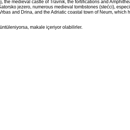
lj, the medieval castle of Travnik, the fortifications and Amphithe
Šatorsko jezero, numerous medieval tombstones (stećci), especia
 Vrbas and Drina, and the Adriatic coastal town of Neum, which 
ntüleniyorsa, makale içeriyor olabilirler.