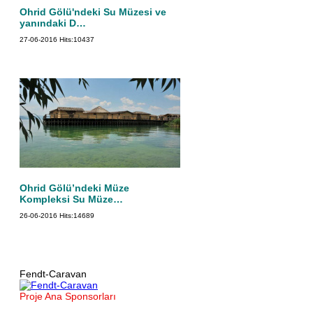
Ohrid Gölü'ndeki Su Müzesi ve
yanındaki D…
27-06-2016
Hits:
10437
Ohrid Gölü’ndeki Müze
Kompleksi Su Müze…
26-06-2016
Hits:
14689
Fendt-Caravan
Proje Ana Sponsorları