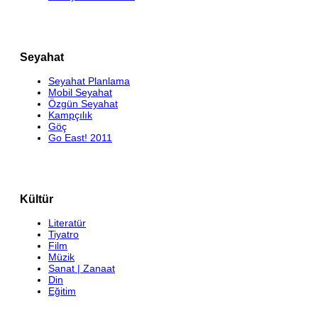
Seyahat
Seyahat Planlama
Mobil Seyahat
Özgün Seyahat
Kampçılık
Göç
Go East! 2011
Kültür
Literatür
Tiyatro
Film
Müzik
Sanat | Zanaat
Din
Eğitim