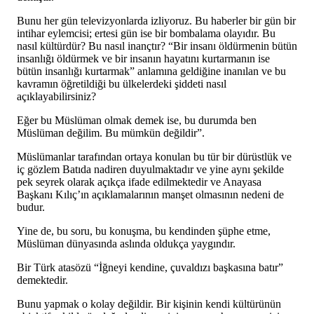
Bunu her gün televizyonlarda izliyoruz. Bu haberler bir gün bir
intihar eylemcisi; ertesi gün ise bir bombalama olayıdır. Bu
nasıl kültürdür? Bu nasıl inançtır? “Bir insanı öldürmenin bütün
insanlığı öldürmek ve bir insanın hayatını kurtarmanın ise
bütün insanlığı kurtarmak” anlamına geldiğine inanılan ve bu
kavramın öğretildiği bu ülkelerdeki şiddeti nasıl
açıklayabilirsiniz?
Eğer bu Müslüman olmak demek ise, bu durumda ben
Müslüman değilim. Bu mümkün değildir”.
Müslümanlar tarafından ortaya konulan bu tür bir dürüstlük ve
iç gözlem Batıda nadiren duyulmaktadır ve yine aynı şekilde
pek seyrek olarak açıkça ifade edilmektedir ve Anayasa
Başkanı Kılıç’ın açıklamalarının manşet olmasının nedeni de
budur.
Yine de, bu soru, bu konuşma, bu kendinden şüphe etme,
Müslüman dünyasında aslında oldukça yaygındır.
Bir Türk atasözü “İğneyi kendine, çuvaldızı başkasına batır”
demektedir.
Bunu yapmak o kolay değildir. Bir kişinin kendi kültürünün