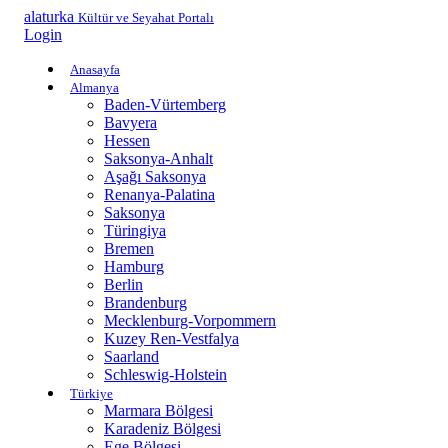
alaturka
Kültür ve Seyahat Portalı
Login
Anasayfa
Almanya
Baden-Vürtemberg
Bavyera
Hessen
Saksonya-Anhalt
Aşağı Saksonya
Renanya-Palatina
Saksonya
Türingiya
Bremen
Hamburg
Berlin
Brandenburg
Mecklenburg-Vorpommern
Kuzey Ren-Vestfalya
Saarland
Schleswig-Holstein
Türkiye
Marmara Bölgesi
Karadeniz Bölgesi
Ege Bölgesi