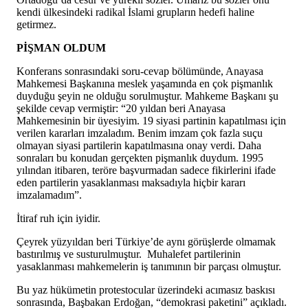
kendi ülkesindeki radikal İslami grupların hedefi haline
getirmez.
PİŞMAN OLDUM
Konferans sonrasındaki soru-cevap bölümünde, Anayasa
Mahkemesi Başkanına meslek yaşamında en çok pişmanlık
duyduğu şeyin ne olduğu sorulmuştur. Mahkeme Başkanı şu
şekilde cevap vermiştir: “20 yıldan beri Anayasa
Mahkemesinin bir üyesiyim. 19 siyasi partinin kapatılması için
verilen kararları imzaladım. Benim imzam çok fazla suçu
olmayan siyasi partilerin kapatılmasına onay verdi. Daha
sonraları bu konudan gerçekten pişmanlık duydum. 1995
yılından itibaren, teröre başvurmadan sadece fikirlerini ifade
eden partilerin yasaklanması maksadıyla hiçbir kararı
imzalamadım”.
İtiraf ruh için iyidir.
Çeyrek yüzyıldan beri Türkiye’de aynı görüşlerde olmamak
bastırılmış ve susturulmuştur. Muhalefet partilerinin
yasaklanması mahkemelerin iş tanımının bir parçası olmuştur.
Bu yaz hükümetin protestocular üzerindeki acımasız baskısı
sonrasında, Başbakan Erdoğan, “demokrasi paketini” açıkladı.