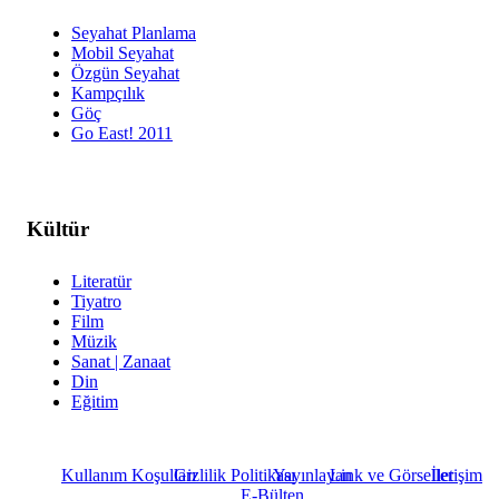
Seyahat Planlama
Mobil Seyahat
Özgün Seyahat
Kampçılık
Göç
Go East! 2011
Kültür
Literatür
Tiyatro
Film
Müzik
Sanat | Zanaat
Din
Eğitim
Kullanım Koşulları
Gizlilik Politikası
Yayınlayan
Link ve Görseller
İletişim
E-Bülten