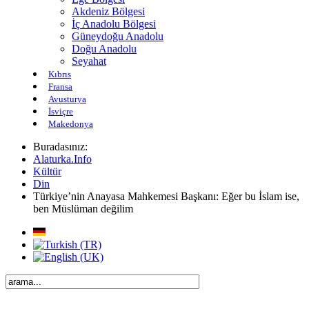
Akdeniz Bölgesi
İç Anadolu Bölgesi
Güneydoğu Anadolu
Doğu Anadolu
Seyahat
Kıbrıs
Fransa
Avusturya
İsviçre
Makedonya
Buradasınız:
Alaturka.Info
Kültür
Din
Türkiye’nin Anayasa Mahkemesi Başkanı: Eğer bu İslam ise,
ben Müslüman değilim