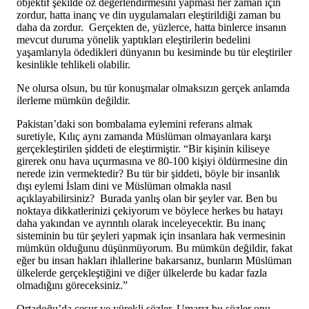
objektif şekilde öz değerlendirmesini yapması her zaman için
zordur, hatta inanç ve din uygulamaları eleştirildiği zaman bu
daha da zordur. Gerçekten de, yüzlerce, hatta binlerce insanın
mevcut duruma yönelik yaptıkları eleştirilerin bedelini
yaşamlarıyla ödedikleri dünyanın bu kesiminde bu tür eleştiriler
kesinlikle tehlikeli olabilir.
Ne olursa olsun, bu tür konuşmalar olmaksızın gerçek anlamda
ilerleme mümkün değildir.
Pakistan’daki son bombalama eylemini referans almak
suretiyle, Kılıç aynı zamanda Müslüman olmayanlara karşı
gerçekleştirilen şiddeti de eleştirmiştir. “Bir kişinin kiliseye
girerek onu hava uçurmasına ve 80-100 kişiyi öldürmesine din
nerede izin vermektedir? Bu tür bir şiddeti, böyle bir insanlık
dışı eylemi İslam dini ve Müslüman olmakla nasıl
açıklayabilirsiniz? Burada yanlış olan bir şeyler var. Ben bu
noktaya dikkatlerinizi çekiyorum ve böylece herkes bu hatayı
daha yakından ve ayrıntılı olarak inceleyecektir. Bu inanç
sisteminin bu tür şeyleri yapmak için insanlara hak vermesinin
mümkün olduğunu düşünmüyorum. Bu mümkün değildir, fakat
eğer bu insan hakları ihlallerine bakarsanız, bunların Müslüman
ülkelerde gerçekleştiğini ve diğer ülkelerde bu kadar fazla
olmadığını göreceksiniz.”
Ortadoğu’da cesur ve yürekli sözler. Umarız bu sözler onu