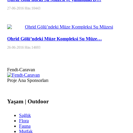
27-06-2016
Hits:
10443
Ohrid Gölü’ndeki Müze Kompleksi Su Müze…
26-06-2016
Hits:
14693
Fendt-Caravan
Proje Ana Sponsorları
Yaşam | Outdoor
Sağlık
Flora
Fauna
Mutfak