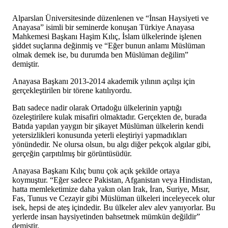
Alparslan Üniversitesinde düzenlenen ve “İnsan Haysiyeti ve
Anayasa” isimli bir seminerde konuşan Türkiye Anayasa
Mahkemesi Başkanı Haşim Kılıç, İslam ülkelerinde işlenen
şiddet suçlarına değinmiş ve “Eğer bunun anlamı Müslüman
olmak demek ise, bu durumda ben Müslüman değilim”
demiştir.
Anayasa Başkanı 2013-2014 akademik yılının açılışı için
gerçekleştirilen bir törene katılıyordu.
Batı sadece nadir olarak Ortadoğu ülkelerinin yaptığı
özeleştirilere kulak misafiri olmaktadır. Gerçekten de, burada
Batıda yapılan yaygın bir şikayet Müslüman ülkelerin kendi
yetersizlikleri konusunda yeterli eleştiriyi yapmadıkları
yönündedir. Ne olursa olsun, bu algı diğer pekçok algılar gibi,
gerçeğin çarpıtılmış bir görüntüsüdür.
Anayasa Başkanı Kılıç bunu çok açık şekilde ortaya
koymuştur. “Eğer sadece Pakistan, Afganistan veya Hindistan,
hatta memleketimize daha yakın olan Irak, İran, Suriye, Mısır,
Fas, Tunus ve Cezayir gibi Müslüman ülkeleri inceleyecek olur
isek, hepsi de ateş içindedir. Bu ülkeler alev alev yanıyorlar. Bu
yerlerde insan haysiyetinden bahsetmek mümkün değildir”
demiştir.