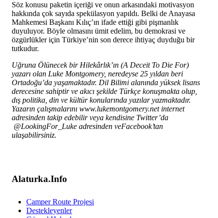
Söz konusu paketin içeriği ve onun arkasındaki motivasyon
hakkında çok sayıda spekülasyon yapıldı. Belki de Anayasa
Mahkemesi Başkanı Kılıç’ın ifade ettiği gibi pişmanlık
duyuluyor. Böyle olmasını ümit edelim, bu demokrasi ve
özgürlükler için Türkiye’nin son derece ihtiyaç duyduğu bir
tutkudur.
Uğruna Ölünecek bir Hilekârlık’ın (A Deceit To Die For)
yazarı olan Luke Montgomery, neredeyse 25 yıldan beri
Ortadoğu’da yaşamaktadır. Dil Bilimi alanında yüksek lisans
derecesine sahiptir ve akıcı şekilde Türkçe konuşmakta olup,
dış politika, din ve kültür konularında yazılar yazmaktadır.
Yazarın çalışmalarını
www.lukemontgomery.net
internet
adresinden takip edebilir veya kendisine Twitter’da
@LookingFor_Luke adresinden ve
Facebook
’tan
ulaşabilirsiniz.
Alaturka.Info
Camper Route Projesi
Destekleyenler