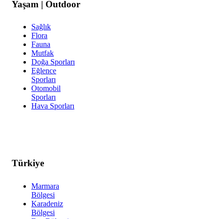
Yaşam | Outdoor
Sağlık
Flora
Fauna
Mutfak
Doğa Sporları
Eğlence
Sporları
Otomobil
Sporları
Hava Sporları
Türkiye
Marmara
Bölgesi
Karadeniz
Bölgesi