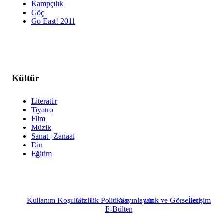
Kampçılık
Göç
Go East! 2011
Kültür
Literatür
Tiyatro
Film
Müzik
Sanat | Zanaat
Din
Eğitim
Kullanım Koşulları
Gizlilik Politikası
Yayınlayan
Link ve Görseller
İletişim
E-Bülten