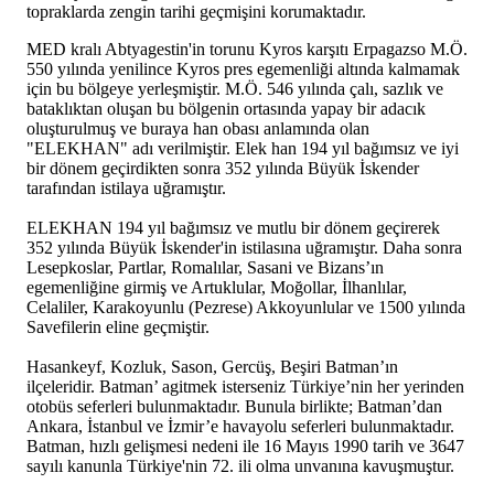
topraklarda zengin tarihi geçmişini korumaktadır.
MED kralı Abtyagestin'in torunu Kyros karşıtı Erpagazso M.Ö.
550 yılında yenilince Kyros pres egemenliği altında kalmamak
için bu bölgeye yerleşmiştir. M.Ö. 546 yılında çalı, sazlık ve
bataklıktan oluşan bu bölgenin ortasında yapay bir adacık
oluşturulmuş ve buraya han obası anlamında olan
"ELEKHAN" adı verilmiştir. Elek han 194 yıl bağımsız ve iyi
bir dönem geçirdikten sonra 352 yılında Büyük İskender
tarafından istilaya uğramıştır.
ELEKHAN 194 yıl bağımsız ve mutlu bir dönem geçirerek
352 yılında Büyük İskender'in istilasına uğramıştır. Daha sonra
Lesepkoslar, Partlar, Romalılar, Sasani ve Bizans’ın
egemenliğine girmiş ve Artuklular, Moğollar, İlhanlılar,
Celaliler, Karakoyunlu (Pezrese) Akkoyunlular ve 1500 yılında
Savefilerin eline geçmiştir.
Hasankeyf, Kozluk, Sason, Gercüş, Beşiri Batman’ın
ilçeleridir. Batman’ agitmek isterseniz Türkiye’nin her yerinden
otobüs seferleri bulunmaktadır. Bunula birlikte; Batman’dan
Ankara, İstanbul ve İzmir’e havayolu seferleri bulunmaktadır.
Batman, hızlı gelişmesi nedeni ile 16 Mayıs 1990 tarih ve 3647
sayılı kanunla Türkiye'nin 72. ili olma unvanına kavuşmuştur.