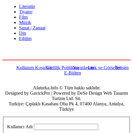
Literatür
Tiyatro
Film
Müzik
Sanat | Zanaat
Din
Eğitim
Kullanım Koşulları
Gizlilik Politikası
Yayınlayan
Link ve Görseller
İletişim
E-Bülten
Alaturka.Info © Tüm hakkı saklıdır.
Designed by GavickPro | Powered by DeSe Design Web Tasarım
Turizm Ltd. Sti.
Turkiye: Çıplaklı Kasabası Oba Pk 4, 07400 Alanya, Antalya,
Türkiye
Kullanıcı Adı