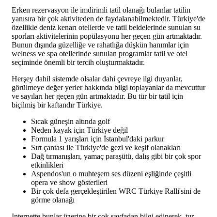
Erken rezervasyon ile imdirimli tatil olanağı bulanlar tatilin
yanısıra bir çok aktiviteden de faydalanabilmektedir. Türkiye'de
özellikle deniz kenarı otellerde ve tatil beldelerinde sunulan su
sporları aktivitelerinin popülasyonu her geçen gün artmaktadır.
Bunun dışında güzelliğe ve rahatlığa düşkün hanımlar için
welness ve spa otellerinde sunulan programlar tatil ve otel
seçiminde önemli bir tercih oluşturmaktadır.
Herşey dahil sistemde olsalar dahi çevreye ilgi duyanlar,
görülmeye değer yerler hakkında bilgi toplayanlar da mevcuttur
ve sayıları her geçen gün artmaktadır. Bu tür bir tatil için
biçilmiş bir kaftandır Türkiye.
Sıcak güneşin altında golf
Neden kayak için Türkiye değil
Formula 1 yarışları için İstanbul'daki parkur
Sırt çantası ile Türkiye'de gezi ve keşif olanakları
Dağ tırmanışları, yamaç paraşütü, dalış gibi bir çok spor
etkinlikleri
Aspendos'un o muhteşem ses düzeni eşliğinde çeşitli
opera ve show gösterileri
Bir çok defa gerçekleştirilen WRC Türkiye Ralli'sini de
görme olanağı
Internette bunlar üzerine bir çok sayfadan bilgi edinerek, tur