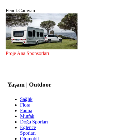
Fendt-Caravan
Proje Ana Sponsorları
Yaşam | Outdoor
Sağlık
Flora
Fauna
Mutfak
Doğa Sporları
Eğlence
Sporları
Otomobil