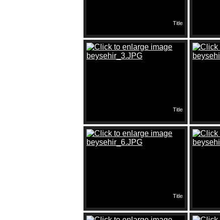
Title
Title
Title