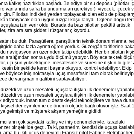
ra kalkış hazırlıkları başladı. Belediye bir su deposu (pilotlar i
re yanlarında safra bulundurmaları gerekiyor), yiyecek, içecek 
r için. Pilotları indikleri yerden toplayacak olan ekip de pikapları
mkân tanıyacak olan uygun rüzgar koşullarıydı. Öğlene doğru ter
lk uçuşlara izin verir oldu. Burada da bazı pilotlar, pekâlâ artistik
er, zira ara sıra şiddetli rüzgarlar çıkıyordu.
rsatını bulduk. Paraşütlere, paraşütlerin teknik donanımlarına, r
 gitgide daha fazla ayrıntı öğreniyorduk. Güzergâh tariflerine bak
uydu navigasyonları üzerinden takip edebildik. Her bir pilotun kişi
man aralığından sonra uydu ölçümü yapıyor. Böylece tek tek ölç
yor, uçuşun yüksekliğine, mesafesine ve süresine ilişkin bilgiler a
i kesin bir şekilde kendi başına okuyup, kontrol edebiliyor. Ekip
ve böylece iniş noktasıyla uçuş mesafesini tam olarak belirleyi
ece de yarışmanın galibini saptayabiliyor.
üzeldi ve uzun mesafeli uçuşlara ilişkin ilk denemeler yapılabil
düzeldi ve uzun mesafeli uçuşlara ilişkin ilk denemeler yapılabi
ak ediyorduk. İnsan tüm o destekleyici teknolojilere ve hava dur
 kişisel deneyimlerine de önemli ölçüde bağlı oluyor işte. Saat 
raya gelmişti ve müşterek akşam yemeğine gidildi.
ımcıların çok sayıdaki kalkış ve iniş denemeleriyle, karadaki
nzer bir şekilde geçti. Ta ki, partnerim, kendisi de uçuşa katılabi
 ama bu ikili uçuş deneyimli Fransız pilot Fabrice Helmbacher 