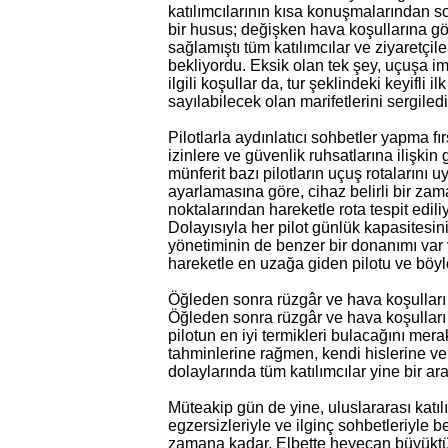
katılımcılarının kısa konuşmalarından son
bir husus; değişken hava koşullarına gö
sağlamıştı tüm katılımcılar ve ziyaretçile
bekliyordu. Eksik olan tek şey, uçuşa i
ilgili koşullar da, tur şeklindeki keyifli i
sayılabilecek olan marifetlerini sergiledil
Pilotlarla aydınlatıcı sohbetler yapma fı
izinlere ve güvenlik ruhsatlarına ilişkin
münferit bazı pilotların uçuş rotalarını 
ayarlamasına göre, cihaz belirli bir za
noktalarından hareketle rota tespit edili
Dolayısıyla her pilot günlük kapasitesin
yönetiminin de benzer bir donanımı var 
hareketle en uzağa giden pilotu ve böyl
Öğleden sonra rüzgâr ve hava koşulları d
Öğleden sonra rüzgâr ve hava koşulları 
pilotun en iyi termikleri bulacağını mer
tahminlerine rağmen, kendi hislerine ve
dolaylarında tüm katılımcılar yine bir a
Müteakip gün de yine, uluslararası katıl
egzersizleriyle ve ilginç sohbetleriyle be
zamana kadar. Elbette heyecan büyüktü,