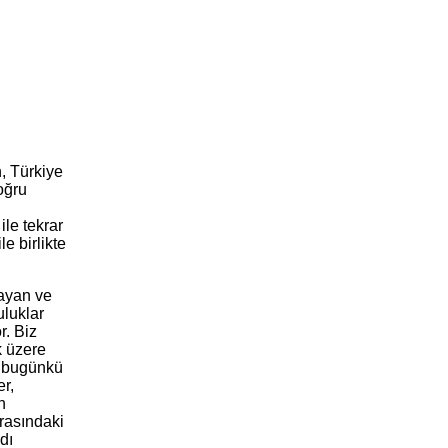
, Türkiye
oğru
ile tekrar
le birlikte
layan ve
uluklar
r. Biz
 üzere
n bugünkü
er,
n
rasındaki
dı