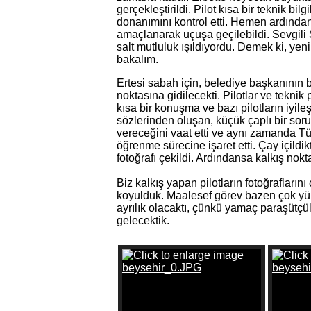
gerçekleştirildi. Pilot kısa bir teknik bil
donanımını kontrol etti. Hemen ardından
amaçlanarak uçuşa geçilebildi. Sevgili 
salt mutluluk ışıldıyordu. Demek ki, yen
bakalım.
Ertesi sabah için, belediye başkanının 
noktasına gidilecekti. Pilotlar ve tekni
kısa bir konuşma ve bazı pilotların iyil
sözlerinden oluşan, küçük çaplı bir so
vereceğini vaat etti ve aynı zamanda T
öğrenme sürecine işaret etti. Çay içildi
fotoğrafı çekildi. Ardındansa kalkış nokta
Biz kalkış yapan pilotların fotoğrafları
koyulduk. Maalesef görev bazen çok yüks
ayrılık olacaktı, çünkü yamaç paraşütçüle
gelecektik.