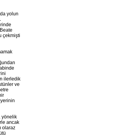
ada yolun
.
erinde
 Beate
u çekmişti
şmamak
uğundan
kabinde
ini
 ilerledik
stünler ve
etre
ir
yerinin
 yönelik
erle ancak
ı olaraz
ütü