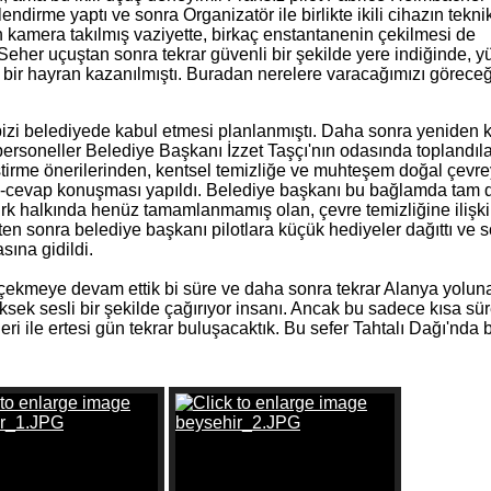
gilendirme yaptı ve sonra Organizatör ile birlikte ikili cihazın tekni
 kamera takılmış vaziyette, birkaç enstantanenin çekilmesi de
Seher uçuştan sonra tekrar güvenli bir şekilde yere indiğinde, 
i bir hayran kazanılmıştı. Buradan nerelere varacağımızı göreceğ
bizi belediyede kabul etmesi planlanmıştı. Daha sonra yeniden k
k personeller Belediye Başkanı İzzet Taşçı'nın odasında toplandıl
eştirme önerilerinden, kentsel temizliğe ve muhteşem doğal çevre
ru-cevap konuşması yapıldı. Belediye başkanı bu bağlamda tam 
ürk halkında henüz tamamlanmamış olan, çevre temizliğine ilişk
kten sonra belediye başkanı pilotlara küçük hediyeler dağıttı ve 
sına gidildi.
nı çekmeye devam ettik bi süre ve daha sonra tekrar Alanya yolun
ek sesli bir şekilde çağırıyor insanı. Ancak bu sadece kısa süre
ri ile ertesi gün tekrar buluşacaktık. Bu sefer Tahtalı Dağı'nda 