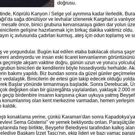
doğrusu.
inde, Köprülü Kanyon / Selge yol ayrımına kadar ilerledik. Bur
ğıl'da sağa dönülüyor ve levhalar izlenerek Kargıhan'a varılıyor
r mesafe önce, binici grubuna kervansaraya giden dar yolun üz
binicilerin gelişine hazırlanmak için birkaç dakika vaktimiz oldu.
rayın iç avlusunda çadırları kurmuş, ateş için odun toplamış ve s
mış ve yorgundular. Bugün kat edilen etaba bakılacak olursa şa
töreni andırıyordu ve insan eski ticaret kervanlarının görüntüsünü
da geçmişte akşam vaktine doğru, günün uzun ve yorucu yolcul
 grubun binicileri de kendilerini böyle hissediyordu herhalde. A
icilerin bakımı yapıldı. Biz bundan sonra da güzel günler geçirmeler
vedalaştık. Binicilerin de ertesi gün takip edecek olduğu yoldan
 ederek Başlar yönünde tırmanmaya başladık. Sonra Derebucak, Ü
 çok değişken olan bir güzergâhta yaylalardan, yaklaşık 2.000 m
 geçip birdenbire insanın karşısına çıkan uykuya yatmış Beyşeh
ına konumlanmış olan kent merkezine varmadan, hemen yerleşim 
 kaldık.
ıştı konaklama yerine, çünkü Karaman'dan sonra Kapadokya'ya
“Mevlevi Sema Gösterisi" ve yemek bekliyordu onları. Paraşütçül
ylarında hep birlikte, Beyşehir Belediyesi tarafından kalkış alan
Belediye Başkanı İzzet Taşçı'nın, ekip lideri ve bazı yamaç paraş