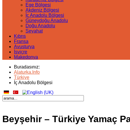
Ege Bölgesi
Akdeniz Bölgesi
İç Anadolu Bölgesi
Güneydoğu Anadolu
Doğu Anadolu
Seyahat
Kıbrıs
Fransa
Avusturya
İsviçre
Makedonya
Buradasınız:
Alaturka.Info
Türkiye
İç Anadolu Bölgesi
Beyşehir – Türkiye Yamaç Pa