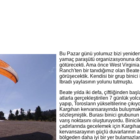
Bu Pazar günü yolumuz bizi yeniden
yamaç paraşütü organizasyonuna d
götürecekti. Ama önce West Virginia
Ranch'ten bir tanıdığımız olan Beate 
görüşecektik. Kendisi bir grup binici i
İbradı yaylasının yolunu tutmuştu.
Beate yılda iki defa, çiftliğinden baş
atlarla gerçekleştirilen 7 günlük yolc
yapıp, Torosların yükseltilerine çıkıyo
Kargıhan kervansarayında buluşmak
sözleşmiştik. Burası binici grubunu
varış noktasını oluşturuyordu. Binicil
çadırlarında gecelemek için Kargıha
kervansarayının güçlü duvarlarının a
bölgeden daha iyi bir yer bulamazlar