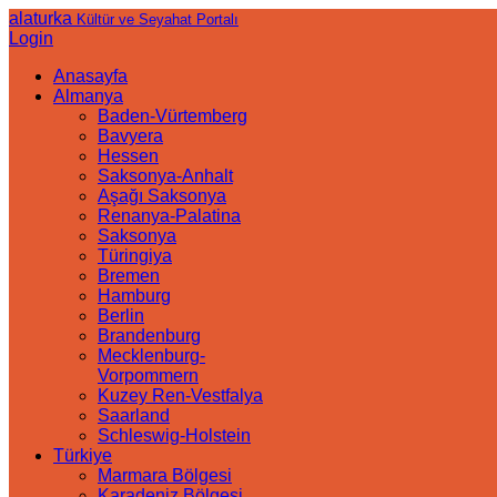
alaturka
Kültür ve Seyahat Portalı
Login
Anasayfa
Almanya
Baden-Vürtemberg
Bavyera
Hessen
Saksonya-Anhalt
Aşağı Saksonya
Renanya-Palatina
Saksonya
Türingiya
Bremen
Hamburg
Berlin
Brandenburg
Mecklenburg-
Vorpommern
Kuzey Ren-Vestfalya
Saarland
Schleswig-Holstein
Türkiye
Marmara Bölgesi
Karadeniz Bölgesi