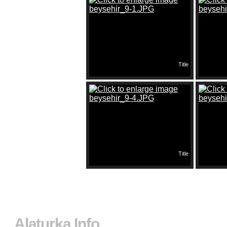
Title
Title
Alaturka.Info