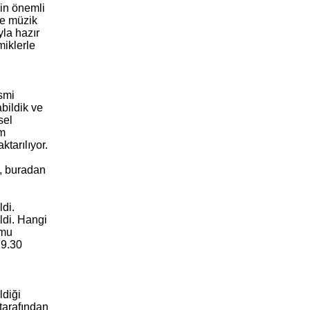
çin önemli
ve müzik
yla hazır
miklerle
esmi
abildik ve
sel
üm
ktarılıyor.
p, buradan
di.
ldi. Hangi
umu
19.30
ldiği
tarafından