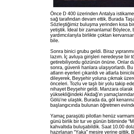
Önce D 400 üzerinden Antalya istikamet
sağ tarafından devam ettik. Burada Taşa
Sözleştiğimiz buluşma yerinden kısa bi
yetiştik. İdeal bir zamanlama! Böylece, 
yardımcılarıyla birlikte çoktan kervansa
bile.
Sonra binici grubu geldi. Biraz yıpran
lazım. İç avluya girişleri neredeyse bir 
getirebiliyordu gözünün önüne. Onlar 
sonra, güvenli hanlara ulaşıyorlardı. Bu
atların eyerleri çıkarıldı ve atlarla bin
dileyerek, Beyşehir yoluna çıkmak üzere 
önceleri. Tozlu ve taşlı bir yolu takip
nihayet Beyşehir geldi. Manzara olarak
yüksekliğindeki Akdağ'ın yamaçlarından
Gölü'ne ulaştık. Burada da, göl kenar
başlangıcında bulunan öğretmen evinde
Yamaç paraşütü pilotları henüz varmam
günü birlik bir tur ve günün bitiminde 
kahvaltıda buluşabildik. Saat 10.00 dola
hazırlanan “Yaka” mesire yerine gittik. 