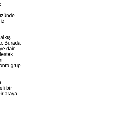
k
yüzünde
iz
alkış
ar. Burada
ye dair
destek
in
sonra grup
a
li bir
bir araya