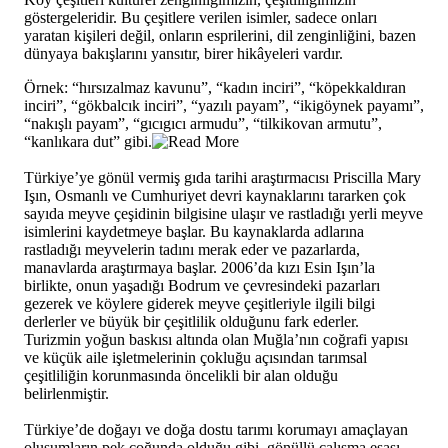
göstergeleridir. Bu çeşitlere verilen isimler, sadece onları
yaratan kişileri değil, onların esprilerini, dil zenginliğini, bazen
dünyaya bakışlarını yansıtır, birer hikâyeleri vardır.
Örnek: “hırsızalmaz kavunu”, “kadın inciri”, “köpekkaldıran
inciri”, “gökbalcık inciri”, “yazılı payam”, “ikigöynek payamı”,
“nakışlı payam”, “gıcıgıcı armudu”, “tilkikovan armutu”,
“kanlıkara dut” gibi.
Türkiye’ye gönül vermiş gıda tarihi araştırmacısı Priscilla Mary
Işın, Osmanlı ve Cumhuriyet devri kaynaklarını tararken çok
sayıda meyve çeşidinin bilgisine ulaşır ve rastladığı yerli meyve
isimlerini kaydetmeye başlar. Bu kaynaklarda adlarına
rastladığı meyvelerin tadını merak eder ve pazarlarda,
manavlarda araştırmaya başlar. 2006’da kızı Esin Işın’la
birlikte, onun yaşadığı Bodrum ve çevresindeki pazarları
gezerek ve köylere giderek meyve çeşitleriyle ilgili bilgi
derlerler ve büyük bir çeşitlilik olduğunu fark ederler.
Turizmin yoğun baskısı altında olan Muğla’nın coğrafi yapısı
ve küçük aile işletmelerinin çokluğu açısından tarımsal
çeşitliliğin korunmasında öncelikli bir alan olduğu
belirlenmiştir.
Türkiye’de doğayı ve doğa dostu tarımı korumayı amaçlayan
oluşumların pek çoğunda olduğu gibi, gönüllü çalışma esası