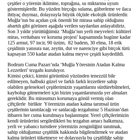
çeşitler o yörenin iklimine, toprağına, su miktarına uyum
göstermişlerdir. Bu yüzden birçoğu sulama, gübreleme ve ilaca
ihtiyaç duymaz, dolayısıyla büyük ölçüde ekolojik ürünlerdir.
Muğla’nın bu açıdan çok önemli bir mirasa sahip olduğunu
abartılı gibi görünen aşağıda verilen sayılardan anlayabiliriz.
Son 3 yıldır yürüttüğümüz ‘Muğla’nın yerli meyveleri: kültürel
miras, veritabanı ve koruma projesi’ kapsamında bugüne kadar
125 armut, 97 incir, 90 üzüm, 82 badem, 30 elma, 18 erik
çeşidinin yanısıra nar, zeytin, dut ve narenciye gibi birçok türü
kapsayan 550 kadar atadan kalma meyve çeşidi kaydedildi.
Bodrum Cuma Pazarı’nda ‘Muğla Yöresinin Atadan Kalma
Lezzetleri’ tezgahı kuruluyor.
Kimisi çekici, kimisi görüntüsü yüzünden tenezzül bile
edilmeyen, halbuki güzel ve farklı farklı lezzetlere sahip
olabilen geleneksel çeşitlerimizin yaşamlarını sürdürebilmeleri,
kaybolup gitmemeleri için bizim yaşamlarımızda yer almaları
gereklidir. Bu mirasımızı korumaya gönül vermiş olan
çiftçilerle birlikte Yöremizin atadan kalma tarımsal ürün
çeşitlerinin tanıtılacağı ve satılacağı tezgahımız 5 Haziran’dan
itibaren her cuma kurulmaya başlanmıştır. Yerel çiftçilerimizin
kendi ürünlerini sergiledikleri bu tezgahın amacı halkımıza,
yerli ve yabancı turistlere yöremizin zenginliğini tanıtmak,
sahip olduğumuz çeşitlilik hakkında bilgilendirmek ve atadan
kalma ürünleri tüketmeye ve dolayısıyla bu çeşitliliğe sahip