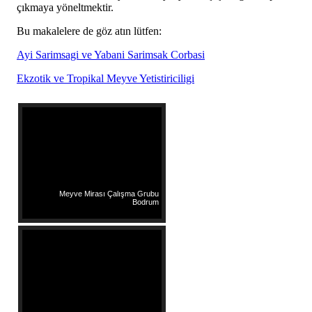
çıkmaya yöneltmektir.
Bu makalelere de göz atın lütfen:
Ayi Sarimsagi ve Yabani Sarimsak Corbasi
Ekzotik ve Tropikal Meyve Yetistiriciligi
Meyve Mirası Çalışma Grubu
Bodrum