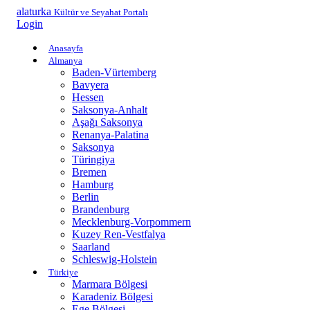
alaturka
Kültür ve Seyahat Portalı
Login
Anasayfa
Almanya
Baden-Vürtemberg
Bavyera
Hessen
Saksonya-Anhalt
Aşağı Saksonya
Renanya-Palatina
Saksonya
Türingiya
Bremen
Hamburg
Berlin
Brandenburg
Mecklenburg-Vorpommern
Kuzey Ren-Vestfalya
Saarland
Schleswig-Holstein
Türkiye
Marmara Bölgesi
Karadeniz Bölgesi
Ege Bölgesi