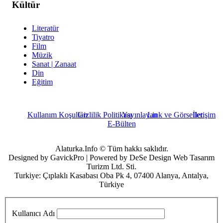
Kültür
Literatür
Tiyatro
Film
Müzik
Sanat | Zanaat
Din
Eğitim
Kullanım Koşulları
Gizlilik Politikası
Yayınlayan
Link ve Görseller
İletişim
E-Bülten
Alaturka.Info © Tüm hakkı saklıdır.
Designed by GavickPro | Powered by DeSe Design Web Tasarım
Turizm Ltd. Sti.
Turkiye: Çıplaklı Kasabası Oba Pk 4, 07400 Alanya, Antalya,
Türkiye
Kullanıcı Adı