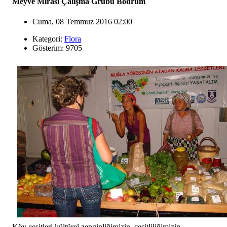
Meyve Mirası Çalışma Grubu Bodrum
Cuma, 08 Temmuz 2016 02:00
Kategori:
Flora
Gösterim: 9705
Köy çeşitleri kültürel zenginliğimizin, çeşitliliğimizin