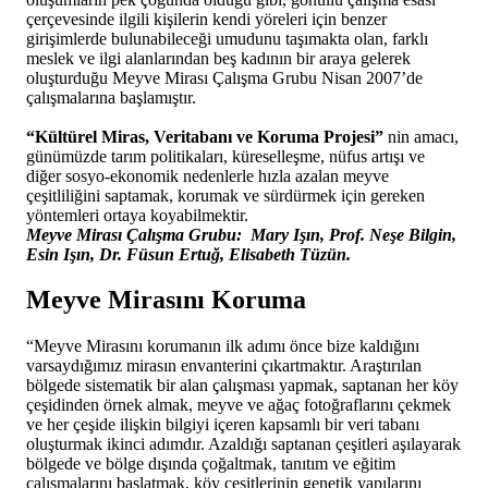
çerçevesinde ilgili kişilerin kendi yöreleri için benzer
girişimlerde bulunabileceği umudunu taşımakta olan, farklı
meslek ve ilgi alanlarından beş kadının bir araya gelerek
oluşturduğu Meyve Mirası Çalışma Grubu Nisan 2007’de
çalışmalarına başlamıştır.
“Kültürel Miras, Veritabanı ve Koruma Projesi”
nin amacı,
günümüzde tarım politikaları, küreselleşme, nüfus artışı ve
diğer sosyo-ekonomik nedenlerle hızla azalan meyve
çeşitliliğini saptamak, korumak ve sürdürmek için gereken
yöntemleri ortaya koyabilmektir.
Meyve Mirası Çalışma Grubu: Mary Işın, Prof. Neşe Bilgin,
Esin Işın, Dr. Füsun Ertuğ, Elisabeth Tüzün.
Meyve Mirasını Koruma
“Meyve Mirasını korumanın ilk adımı önce bize kaldığını
varsaydığımız mirasın envanterini çıkartmaktır. Araştırılan
bölgede sistematik bir alan çalışması yapmak, saptanan her köy
çeşidinden örnek almak, meyve ve ağaç fotoğraflarını çekmek
ve her çeşide ilişkin bilgiyi içeren kapsamlı bir veri tabanı
oluşturmak ikinci adımdır. Azaldığı saptanan çeşitleri aşılayarak
bölgede ve bölge dışında çoğaltmak, tanıtım ve eğitim
çalışmalarını başlatmak, köy çeşitlerinin genetik yapılarını