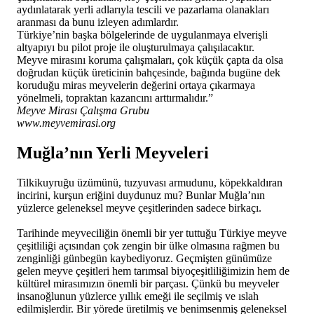
aydınlatarak yerli adlarıyla tescili ve pazarlama olanakları
aranması da bunu izleyen adımlardır.
Türkiye’nin başka bölgelerinde de uygulanmaya elverişli
altyapıyı bu pilot proje ile oluşturulmaya çalışılacaktır.
Meyve mirasını koruma çalışmaları, çok küçük çapta da olsa
doğrudan küçük üreticinin bahçesinde, bağında bugüne dek
koruduğu miras meyvelerin değerini ortaya çıkarmaya
yönelmeli, topraktan kazancını arttırmalıdır.”
Meyve Mirası Çalışma Grubu
www.meyvemirasi.org
Muğla’nın Yerli Meyveleri
Tilkikuyruğu üzümünü, tuzyuvası armudunu, köpekkaldıran
incirini, kurşun eriğini duydunuz mu? Bunlar Muğla’nın
yüzlerce geleneksel meyve çeşitlerinden sadece birkaçı.
Tarihinde meyveciliğin önemli bir yer tuttuğu Türkiye meyve
çeşitliliği açısından çok zengin bir ülke olmasına rağmen bu
zenginliği günbegün kaybediyoruz. Geçmişten günümüze
gelen meyve çeşitleri hem tarımsal biyoçeşitliliğimizin hem de
kültürel mirasımızın önemli bir parçası. Çünkü bu meyveler
insanoğlunun yüzlerce yıllık emeği ile seçilmiş ve ıslah
edilmişlerdir. Bir yörede üretilmiş ve benimsenmiş geleneksel