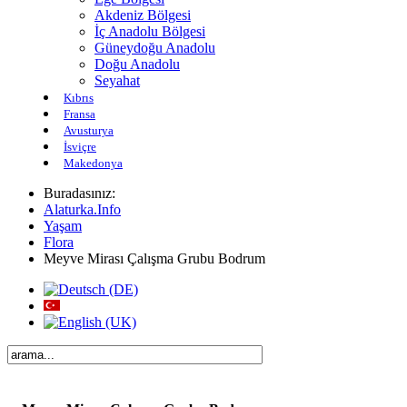
Akdeniz Bölgesi
İç Anadolu Bölgesi
Güneydoğu Anadolu
Doğu Anadolu
Seyahat
Kıbrıs
Fransa
Avusturya
İsviçre
Makedonya
Buradasınız:
Alaturka.Info
Yaşam
Flora
Meyve Mirası Çalışma Grubu Bodrum