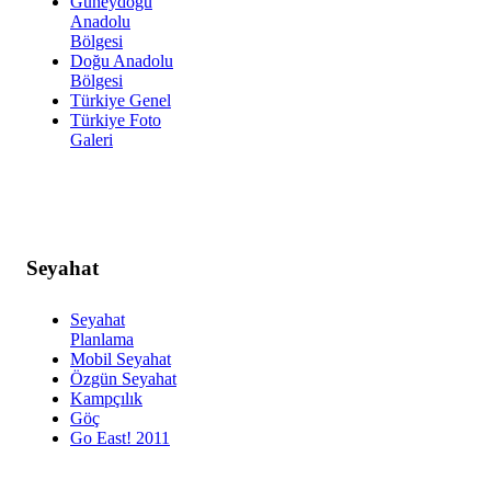
Güneydoğu
Anadolu
Bölgesi
Doğu Anadolu
Bölgesi
Türkiye Genel
Türkiye Foto
Galeri
Seyahat
Seyahat
Planlama
Mobil Seyahat
Özgün Seyahat
Kampçılık
Göç
Go East! 2011