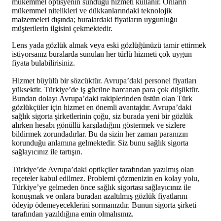
mükemmel optisyenin sunduğu hizmeti kullanır. Onların
mükemmel nitelikleri ve dükkanlarındaki teknolojik
malzemeleri dışında; buralardaki fiyatların uygunluğu
müşterilerin ilgisini çekmektedir.
Lens yada gözlük almak veya eski gözlüğünüzü tamir ettirmek
istiyorsanız buralarda sunulan her türlü hizmeti çok uygun
fiyata bulabilirisiniz.
Hizmet büyülü bir sözcüktür. Avrupa’daki personel fiyatları
yüksektir. Türkiye’de iş gücüne harcanan para çok düşüktür.
Bundan dolayı Avrupa’daki rakiplerinden üstün olan Türk
gözlükçüler için hizmet en önemli avantajdır. Avrupa’daki
sağlık sigorta şirketlerinin çoğu, siz burada yeni bir gözlük
alırken hesabı gönüllü karşıladığını göstermek ve sizlere
bildirmek zorundadırlar. Bu da sizin her zaman paranızın
korunduğu anlamına gelmektedir. Siz bunu sağlık sigorta
sağlayıcınız ile tartışın.
Türkiye’de Avrupa’daki optikçiler tarafından yazılmış olan
reçeteler kabul edilmez. Problemi çözmenizin en kolay yolu,
Türkiye’ye gelmeden önce sağlık sigortası sağlayıcınız ile
konuşmak ve onlara buradan azaltılmış gözlük fiyatlarını
ödeyip ödemeyeceklerini sormanızdır. Bunun sigorta şirketi
tarafından yazıldığına emin olmalısınız.