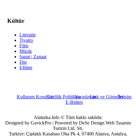
Kültür
Literatür
Tiyatro
Film
Müzik
Sanat | Zanaat
Din
Eğitim
Kullanım Koşulları
Gizlilik Politikası
Yayınlayan
Link ve Görseller
İletişim
E-Bülten
Alaturka.Info © Tüm hakkı saklıdır.
Designed by GavickPro | Powered by DeSe Design Web Tasarım
Turizm Ltd. Sti.
Turkiye: Çıplaklı Kasabası Oba Pk 4, 07400 Alanya, Antalya,