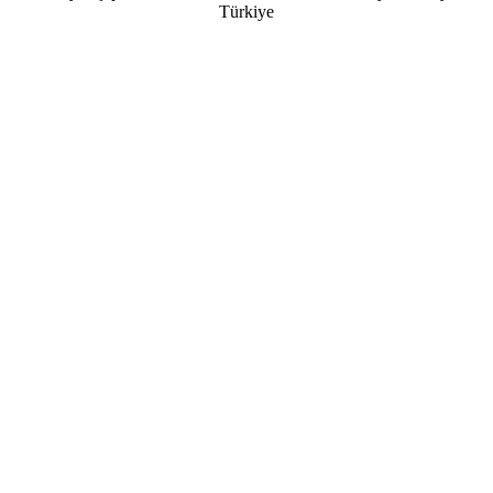
Türkiye
Kullanıcı Adı
Parola
Beni Hatırla
Parolanızı mı unuttunuz?
Kullanıcı adınızı mı unuttunuz?