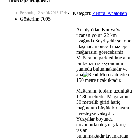
Tınaztepe Mağarası
Perşembe, 12 Aralık 2013 17:44
Kategori:
Zentral Anatolien
Gösterim: 7095
Antalya’dan Konya’ya
uzanan yolun 22 km
uzağında Seydişehir şehrine
ulaşmadan önce Tınaztepe
mağarasını göreceksiniz.
Mağaranın park edilme alnı
bir benzin istasyonunun
yanında bulunmaktadır ve
ana
caddeden
150 metre uzaklıktadır.
Mağaranın toplam uzunluğu
1.580 metredir. Mağaranın
30 metrelik girişi hariç,
mağaranın büyük bir kısmı
neredeyse yataydır.
Yüzyıllar boyunca
duvarlarda oluşmuş kireç
taşları
bulunmaktadır.tavanlardan