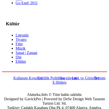
Go East! 2011
Kültür
Literatür
Tiyatro
Film
Müzik
Sanat | Zanaat
Din
Eğitim
Kullanım Koşulları
Gizlilik Politikası
Yayınlayan
Link ve Görseller
İletişim
E-Bülten
Alaturka.Info © Tüm hakkı saklıdır.
Designed by GavickPro | Powered by DeSe Design Web Tasarım
Turizm Ltd. Sti.
Turkiye: Çıplaklı Kasabası Oba Pk 4, 07400 Alanya, Antalya,