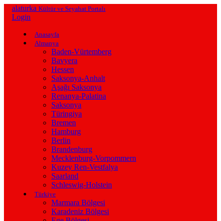
alaturka
Kültür ve Seyahat Portalı
Login
Anasayfa
Almanya
Baden-Vürtemberg
Bavyera
Hessen
Saksonya-Anhalt
Aşağı Saksonya
Renanya-Palatina
Saksonya
Türingiya
Bremen
Hamburg
Berlin
Brandenburg
Mecklenburg-Vorpommern
Kuzey Ren-Vestfalya
Saarland
Schleswig-Holstein
Türkiye
Marmara Bölgesi
Karadeniz Bölgesi
Ege Bölgesi