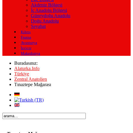
Akdeniz Bölgesi
İç Anadolu Bölgesi
Güneydoğu Anadolu
Doğu Anadolu
Seyahat
Kıbrıs
Fransa
Avusturya
İsviçre
Makedonya
Buradasınız:
Alaturka.Info
Türkiye
Zentral Anatolien
Tınaztepe Mağarası