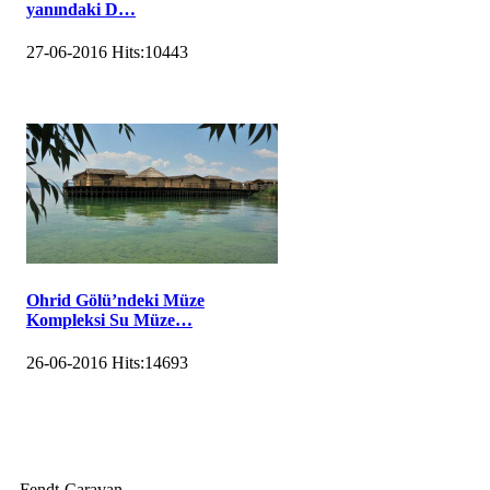
yanındaki D…
27-06-2016
Hits:
10443
Ohrid Gölü’ndeki Müze
Kompleksi Su Müze…
26-06-2016
Hits:
14693
Fendt-Caravan