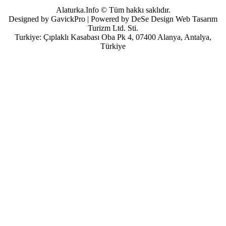
Alaturka.Info © Tüm hakkı saklıdır.
Designed by GavickPro | Powered by DeSe Design Web Tasarım
Turizm Ltd. Sti.
Turkiye: Çıplaklı Kasabası Oba Pk 4, 07400 Alanya, Antalya,
Türkiye
Kullanıcı Adı
Parola
Beni Hatırla
Parolanızı mı unuttunuz?
Kullanıcı adınızı mı unuttunuz?