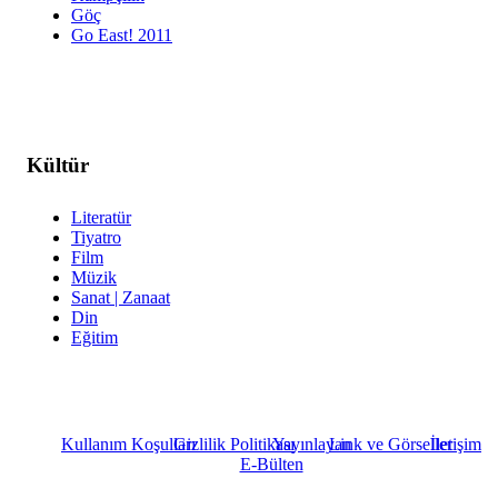
Göç
Go East! 2011
Kültür
Literatür
Tiyatro
Film
Müzik
Sanat | Zanaat
Din
Eğitim
Kullanım Koşulları
Gizlilik Politikası
Yayınlayan
Link ve Görseller
İletişim
E-Bülten