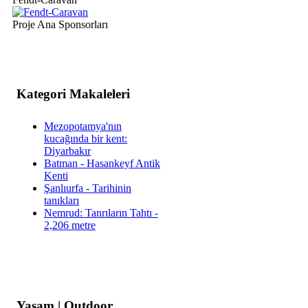
Proje Ana Sponsorları
Kategori Makaleleri
Mezopotamya'nın
kucağında bir kent:
Diyarbakır
Batman - Hasankeyf Antik
Kenti
Şanlıurfa - Tarihinin
tanıkları
Nemrud: Tanrıların Tahtı -
2,206 metre
Yaşam | Outdoor