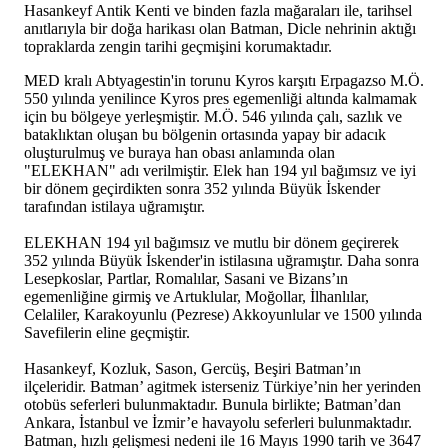
Hasankeyf Antik Kenti ve binden fazla mağaraları ile, tarihsel
anıtlarıyla bir doğa harikası olan Batman, Dicle nehrinin aktığı
topraklarda zengin tarihi geçmişini korumaktadır.
MED kralı Abtyagestin'in torunu Kyros karşıtı Erpagazso M.Ö.
550 yılında yenilince Kyros pres egemenliği altında kalmamak
için bu bölgeye yerleşmiştir. M.Ö. 546 yılında çalı, sazlık ve
bataklıktan oluşan bu bölgenin ortasında yapay bir adacık
oluşturulmuş ve buraya han obası anlamında olan
"ELEKHAN" adı verilmiştir. Elek han 194 yıl bağımsız ve iyi
bir dönem geçirdikten sonra 352 yılında Büyük İskender
tarafından istilaya uğramıştır.
ELEKHAN 194 yıl bağımsız ve mutlu bir dönem geçirerek
352 yılında Büyük İskender'in istilasına uğramıştır. Daha sonra
Lesepkoslar, Partlar, Romalılar, Sasani ve Bizans’ın
egemenliğine girmiş ve Artuklular, Moğollar, İlhanlılar,
Celaliler, Karakoyunlu (Pezrese) Akkoyunlular ve 1500 yılında
Savefilerin eline geçmiştir.
Hasankeyf, Kozluk, Sason, Gercüş, Beşiri Batman’ın
ilçeleridir. Batman’ agitmek isterseniz Türkiye’nin her yerinden
otobüs seferleri bulunmaktadır. Bunula birlikte; Batman’dan
Ankara, İstanbul ve İzmir’e havayolu seferleri bulunmaktadır.
Batman, hızlı gelişmesi nedeni ile 16 Mayıs 1990 tarih ve 3647