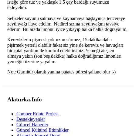
isteğe göre tuz ve yaklaşık 1,5 çay bardağı suyumuzu
ekleyelim.
Sebzeler suyunu salmaya ve kaynamaya başlayınca tencereye
zeytinyağı ilave edelim. Natürel sızma zeytinyağını tavsiye
ederim. Bu arada limonu iyice yıkayıp halka halka doğrayalım.
Kerevizlerin pişmesi çok uzun sürmez, 15 dakika daha
pişirmek yeterli olabilir fakat siz yine de kereviz ve havuçları
bir çatal yardımı ile kontrol edebilirsiniz. Yemeği ateşten
almaya yakın (son beş dakika) halka doğradığımız limonları
yemeğin üzerine yayalım.
Not: Garnitür olarak yanına patates püresi şahane olur ;-)
Alaturka.Info
Camper Route Projesi
Destekleyenler
Güncel Haberler
Güncel Kültürel Etkinlikler
Alaturka Journal Dergi