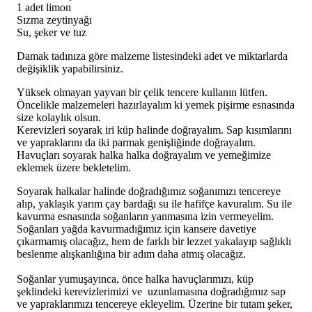
1 adet limon
Sızma zeytinyağı
Su, şeker ve tuz
Damak tadınıza göre malzeme listesindeki adet ve miktarlarda
değişiklik yapabilirsiniz.
Yüksek olmayan yayvan bir çelik tencere kullanın lütfen.
Öncelikle malzemeleri hazırlayalım ki yemek pişirme esnasında
size kolaylık olsun.
Kerevizleri soyarak iri küp halinde doğrayalım. Sap kısımlarını
ve yapraklarını da iki parmak genişliğinde doğrayalım.
Havuçları soyarak halka halka doğrayalım ve yemeğimize
eklemek üzere bekletelim.
Soyarak halkalar halinde doğradığımız soğanımızı tencereye
alıp, yaklaşık yarım çay bardağı su ile hafifçe kavuralım. Su ile
kavurma esnasında soğanların yanmasına izin vermeyelim.
Soğanları yağda kavurmadığımız için kansere davetiye
çıkarmamış olacağız, hem de farklı bir lezzet yakalayıp sağlıklı
beslenme alışkanlığına bir adım daha atmış olacağız.
Soğanlar yumuşayınca, önce halka havuçlarımızı, küp
şeklindeki kerevizlerimizi ve uzunlamasına doğradığımız sap
ve yapraklarımızı tencereye ekleyelim. Üzerine bir tutam şeker,