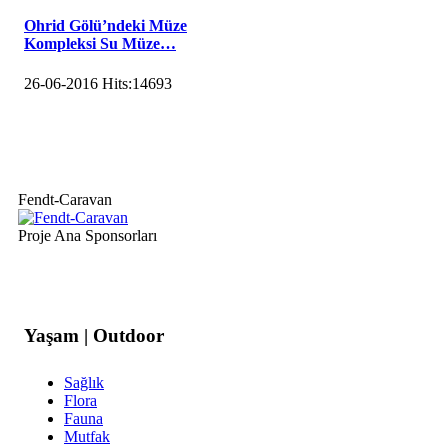
Ohrid Gölü’ndeki Müze
Kompleksi Su Müze…
26-06-2016
Hits:
14693
Fendt-Caravan
Proje Ana Sponsorları
Yaşam | Outdoor
Sağlık
Flora
Fauna
Mutfak