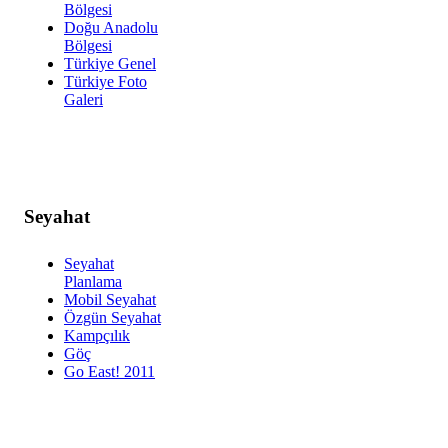
Bölgesi
Doğu Anadolu
Bölgesi
Türkiye Genel
Türkiye Foto
Galeri
Seyahat
Seyahat
Planlama
Mobil Seyahat
Özgün Seyahat
Kampçılık
Göç
Go East! 2011