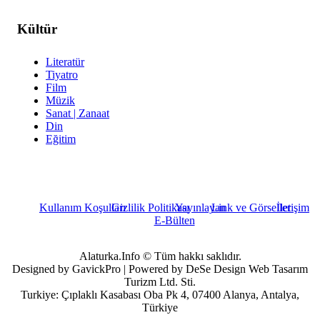
Kültür
Literatür
Tiyatro
Film
Müzik
Sanat | Zanaat
Din
Eğitim
Kullanım Koşulları
Gizlilik Politikası
Yayınlayan
Link ve Görseller
İletişim
E-Bülten
Alaturka.Info © Tüm hakkı saklıdır.
Designed by GavickPro | Powered by DeSe Design Web Tasarım
Turizm Ltd. Sti.
Turkiye: Çıplaklı Kasabası Oba Pk 4, 07400 Alanya, Antalya,
Türkiye