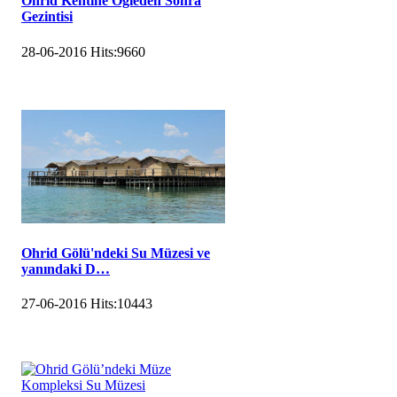
Ohrid Kentine Öğleden Sonra
Gezintisi
28-06-2016
Hits:
9660
Ohrid Gölü'ndeki Su Müzesi ve
yanındaki D…
27-06-2016
Hits:
10443