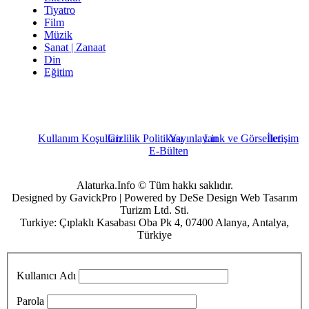
Tiyatro
Film
Müzik
Sanat | Zanaat
Din
Eğitim
Kullanım Koşulları
Gizlilik Politikası
Yayınlayan
Link ve Görseller
İletişim
E-Bülten
Alaturka.Info © Tüm hakkı saklıdır.
Designed by GavickPro | Powered by DeSe Design Web Tasarım
Turizm Ltd. Sti.
Turkiye: Çıplaklı Kasabası Oba Pk 4, 07400 Alanya, Antalya,
Türkiye
Kullanıcı Adı
Parola