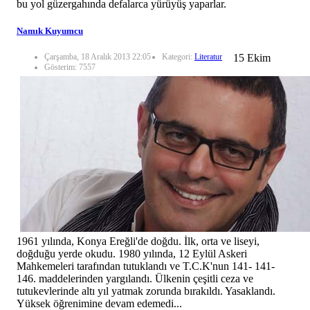
bu yol güzergahında defalarca yürüyüş yaparlar.
Namık Kuyumcu
Çarşamba, 18 Aralık 2013 22:05
Kategori:
Literatur
15 Ekim
Gösterim: 7557
1961 yılında, Konya Ereğli'de doğdu. İlk, orta ve liseyi,
doğduğu yerde okudu. 1980 yılında, 12 Eylül Askeri
Mahkemeleri tarafından tutuklandı ve T.C.K'nun 141- 141-
146. maddelerinden yargılandı. Ülkenin çeşitli ceza ve
tutukevlerinde altı yıl yatmak zorunda bırakıldı. Yasaklandı.
Yüksek öğrenimine devam edemedi...