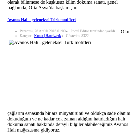
olarak bilinmese de kuşkusuz kilim dokuma sanatı, genel
bağlamda, Orta Asya’da başlamıştır.
Avanos Halı - geleneksel Türk motifleri
Pazartesi, 26 Aralık 2016 01:00
Portal Editor tarafından yazıldı.
Okul
Kategori:
Kunst | Handwerk
Gösterim: 8322
çağlarım esnasında bir ara minyatürünü ve oldukça sade olanını
dokuduğum ve ne kadar çok zaman aldığını hatırladığım halı
dokuma sanatı hakkında detaylı bilgiler alabileceğimiz Avanos
Halı mağazasına gidiyoruz.