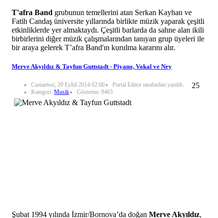
T'afra Band
grubunun temellerini atan Serkan Kayhan ve
Fatih Candaş üniversite yıllarında birlikte müzik yaparak çeşitli
etkinliklerde yer almaktaydı. Çeşitli barlarda da sahne alan ikili
birbirlerini diğer müzik çalışmalarından tanıyan grup üyeleri ile
bir araya gelerek T’afra Band'ın kurulma kararını alır.
Merve Akyıldız & Tayfun Guttstadt - Piyano, Vokal ve Ney
Cumartesi, 20 Eylül 2014 02:00
Portal Editor tarafından yazıldı.
25
Kategori:
Musik
Gösterim: 9465
Şubat 1994 yılında İzmir/Bornova’da doğan
Merve Akyıldız
,