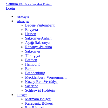
alaturka
Kültür ve Seyahat Portalı
Login
Anasayfa
Almanya
Baden-Vürtemberg
Bavyera
Hessen
Saksonya-Anhalt
Aşağı Saksonya
Renanya-Palatina
Saksonya
Türingiya
Bremen
Hamburg
Berlin
Brandenburg
Mecklenburg-Vorpommern
Kuzey Ren-Vestfalya
Saarland
Schleswig-Holstein
Türkiye
Marmara Bölgesi
Karadeniz Bölgesi
Ege Bölgesi