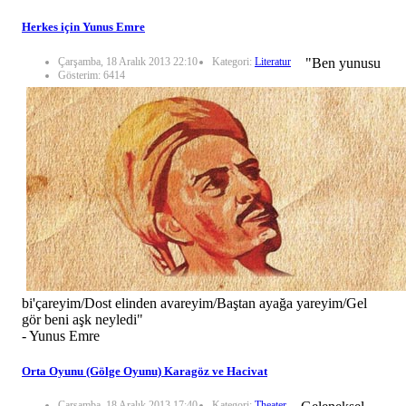
Herkes için Yunus Emre
Çarşamba, 18 Aralık 2013 22:10
Kategori:
Literatur
"Ben yunusu
Gösterim: 6414
bi'çareyim/Dost elinden avareyim/Baştan ayağa yareyim/Gel
gör beni aşk neyledi"
- Yunus Emre
Orta Oyunu (Gölge Oyunu) Karagöz ve Hacivat
Çarşamba, 18 Aralık 2013 17:40
Kategori:
Theater