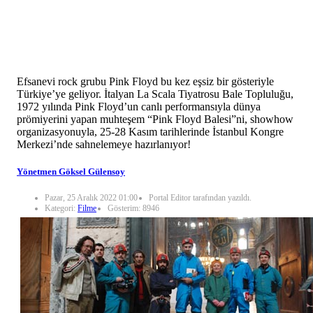
Efsanevi rock grubu Pink Floyd bu kez eşsiz bir gösteriyle
Türkiye’ye geliyor. İtalyan La Scala Tiyatrosu Bale Topluluğu,
1972 yılında Pink Floyd’un canlı performansıyla dünya
prömiyerini yapan muhteşem “Pink Floyd Balesi”ni, showhow
organizasyonuyla, 25-28 Kasım tarihlerinde İstanbul Kongre
Merkezi’nde sahnelemeye hazırlanıyor!
Yönetmen Göksel Gülensoy
Pazar, 25 Aralık 2022 01:00
Portal Editor tarafından yazıldı.
Kategori:
Filme
Gösterim: 8946