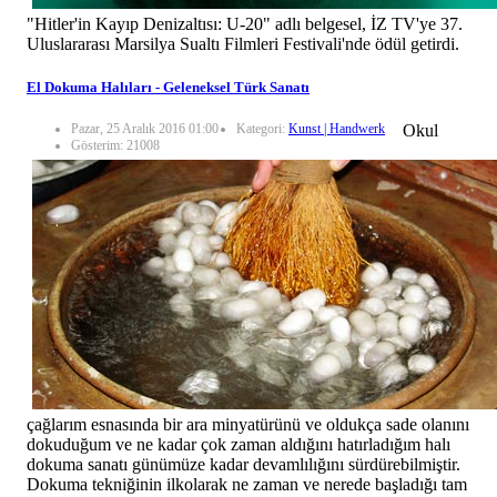
"Hitler'in Kayıp Denizaltısı: U-20" adlı belgesel, İZ TV'ye 37.
Uluslararası Marsilya Sualtı Filmleri Festivali'nde ödül getirdi.
El Dokuma Halıları - Geleneksel Türk Sanatı
Pazar, 25 Aralık 2016 01:00
Kategori:
Kunst | Handwerk
Okul
Gösterim: 21008
çağlarım esnasında bir ara minyatürünü ve oldukça sade olanını
dokuduğum ve ne kadar çok zaman aldığını hatırladığım halı
dokuma sanatı günümüze kadar devamlılığını sürdürebilmiştir.
Dokuma tekniğinin ilkolarak ne zaman ve nerede başladığı tam