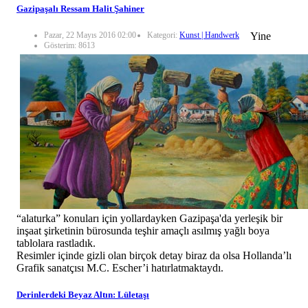
Gazipaşalı Ressam Halit Şahiner
Pazar, 22 Mayıs 2016 02:00
Kategori:
Kunst | Handwerk
Yine
Gösterim: 8613
“alaturka” konuları için yollardayken Gazipaşa'da yerleşik bir
inşaat şirketinin bürosunda teşhir amaçlı asılmış yağlı boya
tablolara rastladık.
Resimler içinde gizli olan birçok detay biraz da olsa Hollanda’lı
Grafik sanatçısı M.C. Escher’i hatırlatmaktaydı.
Derinlerdeki Beyaz Altın: Lületaşı