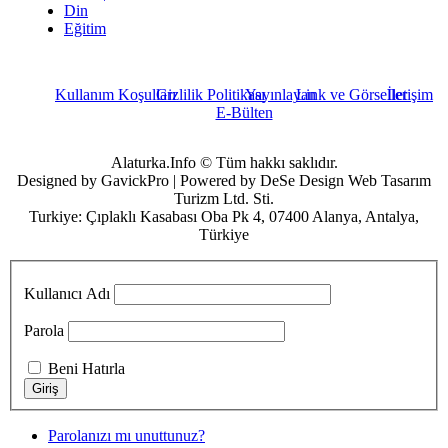
Din
Eğitim
Kullanım Koşulları
Gizlilik Politikası
Yayınlayan
Link ve Görseller
İletişim
E-Bülten
Alaturka.Info © Tüm hakkı saklıdır.
Designed by GavickPro | Powered by DeSe Design Web Tasarım
Turizm Ltd. Sti.
Turkiye: Çıplaklı Kasabası Oba Pk 4, 07400 Alanya, Antalya,
Türkiye
Kullanıcı Adı
Parola
Beni Hatırla
Parolanızı mı unuttunuz?