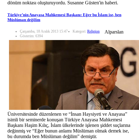
dönüm noktası oluşturuyordu. Susanne Güsten'in haberi.
Türkiye’nin Anayasa Mahkemesi Başkanı: Eğer bu İslam ise, ben
Müslüman değilim
Çarşamba, 18 Aralık 2013 15:47
Kategori:
Religion
Alparslan
Gösterim: 6394
Üniversitesinde düzenlenen ve “İnsan Haysiyeti ve Anayasa”
isimli bir seminerde konuşan Türkiye Anayasa Mahkemesi
Başkanı Haşim Kılıç, İslam ülkelerinde işlenen şiddet suçlarına
değinmiş ve “Eğer bunun anlamı Müslüman olmak demek ise,
bu durumda ben Müslüman değilim” demiştir.