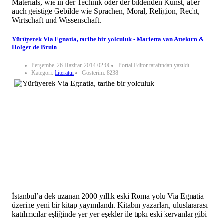
Materials, wie in der Technik oder der bildenden Kunst, aber
auch geistige Gebilde wie Sprachen, Moral, Religion, Recht,
Wirtschaft und Wissenschaft.
Yürüyerek Via Egnatia, tarihe bir yolculuk - Marietta van Attekum &
Holger de Bruin
Perşembe, 26 Haziran 2014 02:00
Portal Editor tarafından yazıldı.
Kategori:
Literatur
Gösterim: 8238
İstanbul’a dek uzanan 2000 yıllık eski Roma yolu Via Egnatia
üzerine yeni bir kitap yayımlandı. Kitabın yazarları, uluslararası
katılımcılar eşliğinde yer yer eşekler ile tıpkı eski kervanlar gibi