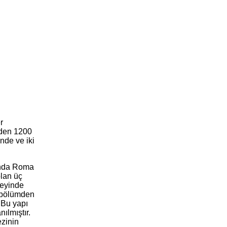
r
iden 1200
nde ve iki
ında Roma
olan üç
zeyinde
 bölümden
. Bu yapı
ılmıştır.
ezinin