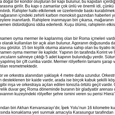
 doğal bir koridor oluşturan bir kapı bulunur, bu kapıdan içerdi
arasına girilir. Bu kapı o zamanlar çok ünlü ve önemli idi, çünk
nılırdı. Rahipler halkı etkilemek ve üzerlerinde baskı kurabilmek
n mağaranın içindeki zehirli karbon monoksit gazından haberleri y
şeylere inanırlardı. Rahiplere inanmayan biri çıkarsa, mağaranın 
men öldürdüğünü iddia ederlerdi. Kuşu ölümü, rahiplerin etkisini
amamen oyma mermer ile kaplanmış olan bir Roma içmeleri vardı
 olarak kullanılan bir açık alan bulunur. Agoranın doğusunda d
u görülür. 15 bin kişilik oturma alanına sahip olan bu tiyatro i
mamen oyma mermer ile kaplıdır. Yapının ön tarafında Korint ve 
yuncuların sahneye çıktığı 5 adet kapının bulunduğu yerdir. Sütunl
 yapılmış bir çift cumba vardır. Mermer rölyeflerin tamamı şarap
tıları resmetmektedir.
ır ve orkestra alanından yaklaşık 4 metre daha uzundur. Orkestr
 desteklenen bir kaide vardır, arada ise birçok kabuk şekilli kö
ibi inşa ve orkestraya açılan edilen tonozla örtülü geçit vardır.
trelik duvar geç Roma döneminde buranın bir gladyatör arenası 
varının kuzeyindeki rölyefler şehre ismini veren su perisi Hiera’
ndan biri Akhan Kervansarayı’dır, İpek Yolu’nun 16 kilometre k
nasında konaklama yeri sunmak amacıyla Karasungur tarafından 