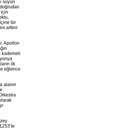
ği suyun
ü doğrudan
 için
oktu,
içine bir
 arttırır
r. Apollon
ağın
ki kademeli
İyonya
arın ilk
 ve eğlence
a alanın
şe
 Orkestra
olarak
yı
uzey
1253’te