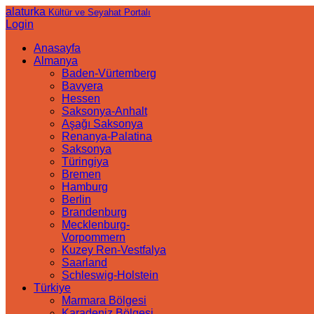
alaturka
Kültür ve Seyahat Portalı
Login
Anasayfa
Almanya
Baden-Vürtemberg
Bavyera
Hessen
Saksonya-Anhalt
Aşağı Saksonya
Renanya-Palatina
Saksonya
Türingiya
Bremen
Hamburg
Berlin
Brandenburg
Mecklenburg-
Vorpommern
Kuzey Ren-Vestfalya
Saarland
Schleswig-Holstein
Türkiye
Marmara Bölgesi
Karadeniz Bölgesi