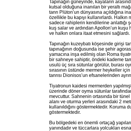
Tapınağın güneyinde, kayaların arasında
kutsal olduğuna inanılan bir yeraltı mağ
tanrı Plüton’un dünyasına açıldığına ina
özellikle bu kapıyı kullanırlardı. Halkı
sadece rahiplerin kendilerine anlattığı 
kuş salar ve ardından Apollon’un kuşu he
ve halkın onlara itaat etmesini sağlardı.
Tapınağın kuzeybatı köşesinde girişi t
tapınağının doğusunda ise şehir agorası
yamacına inşa edilmiş olan Roma tiyatros
bir sahneye sahiptir, öndeki kademe ta
usulü üç sıra sütunlar görülür, burası o
sırasının üstünde mermer heykeller için
tanrısı Dionisos’un efsanelerinden ayrın
Tiyatronun kaidesi mermerden yapılmışt
üzerinde döner oyma sütunlar tarafından
mevcuttur. Sahnenin ortasında bir tünel g
alanı ve oturma yerleri arasındaki 2 me
kullanıldığını göstermektedir. Koruma du
göstermektedir.
Bu bölgedeki en önemli ortaçağ yapıları
yanındadır ve tüccarlara yolcukları es