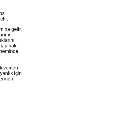
roz
lir.
mına gelir.
arının
klarını
 tapınak
döneminde
ı verilen
yanlık için
 Cermen