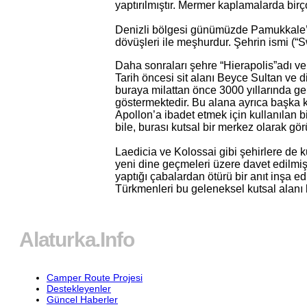
yaptırılmıştır. Mermer kaplamalarda birçok
Denizli bölgesi günümüzde Pamukkale’nin
dövüşleri ile meşhurdur. Şehrin ismi (“S
Daha sonraları şehre “Hierapolis”adı ver
Tarih öncesi sit alanı Beyce Sultan ve d
buraya milattan önce 3000 yıllarında geld
göstermektedir. Bu alana ayrıca başka ka
Apollon’a ibadet etmek için kullanılan
bile, burası kutsal bir merkez olarak gör
Laedicia ve Kolossai gibi şehirlere de k
yeni dine geçmeleri üzere davet edilmişt
yaptığı çabalardan ötürü bir anıt inşa ed
Türkmenleri bu geleneksel kutsal alanı 
Alaturka.Info
Camper Route Projesi
Destekleyenler
Güncel Haberler