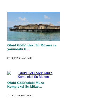
Ohrid Gölü'ndeki Su Müzesi ve
yanındaki D…
27-06-2016
Hits:
10438
Ohrid Gölü’ndeki Müze
Kompleksi Su Müze…
26-06-2016
Hits:
14690