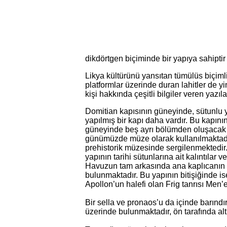
dikdörtgen biçiminde bir yapıya sahiptir 
Likya kültürünü yansıtan tümülüs biçimli
platformlar üzerinde duran lahitler de yi
kişi hakkında çeşitli bilgiler veren yazıla
Domitian kapısının güneyinde, sütunlu yol
yapılmış bir kapı daha vardır. Bu kapını
güneyinde beş ayrı bölümden oluşacak 
günümüzde müze olarak kullanılmaktadır.
prehistorik müzesinde sergilenmektedi
yapının tarihi sütunlarına ait kalıntılar 
Havuzun tam arkasında ana kaplıcanın ka
bulunmaktadır. Bu yapının bitişiğinde is
Apollon’un halefi olan Frig tanrısı Men’
Bir sella ve pronaos’u da içinde barınd
üzerinde bulunmaktadır, ön tarafında altı