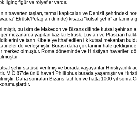
 ilginç figür ve rölyefler vardır.
 traverten taşları, termal kaplıcaları ve Denizli şehrindeki ho
waura” Etrüsk/Pelagian dilinde) kısaca “kutsal şehir” anlamına ge
ilmiştir, bu isim de Makedon ve Bizans dilinde kutsal şehir anla
iğer mezarlarda yapılan kazılar Etrüsk, Luvian ve Plascian halkl
iklerini ve tanrı Kibele’ye ithaf edilen ilk kutsal mekanları buldu
bileler de yerleşmiştir. Burası daha çok tanınır hale geldiğinde
 bir merkez olmuştur. Roma döneminde ve Hıristiyan havarileri 
ülmüştür.
utsal şehir statüsü verilmiş ve burada yaşayanlar Hıristiyanlık ad
ir. M.Ö 87’de ünlü havari Philliphus burada yaşamıştır ve Hıristi
ilmiştir. Daha sonraları Bizans fatihleri ve hatta 1000 yıl sonra
korumuşlardır.