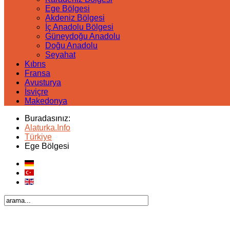
Ege Bölgesi
Akdeniz Bölgesi
İç Anadolu Bölgesi
Güneydoğu Anadolu
Doğu Anadolu
Seyahat
Kıbrıs
Fransa
Avusturya
İsviçre
Makedonya
Buradasınız:
Alaturka.Info
Türkiye
Ege Bölgesi