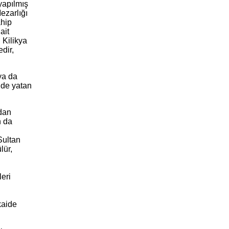
yapılmış
ezarlığı
ahip
ait
 Kilikya
dir,
ya da
inde yatan
rdan
n da
Sultan
lür,
leri
kaide