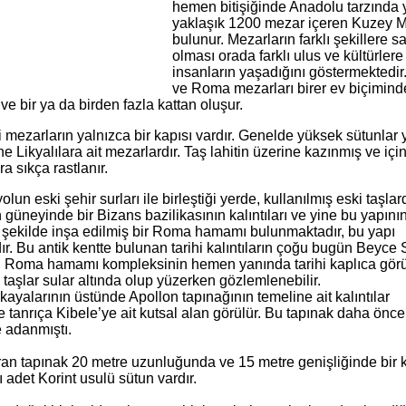
hemen bitişiğinde Anadolu tarzında 
yaklaşık 1200 mezar içeren Kuzey M
bulunur. Mezarların farklı şekillere s
olması orada farklı ulus ve kültürlere 
insanların yaşadığını göstermektedir.
ve Roma mezarları birer ev biçiminde
ve bir ya da birden fazla kattan oluşur.
 mezarların yalnızca bir kapısı vardır. Genelde yüksek sütunlar 
ne Likyalılara ait mezarlardır. Taş lahitin üzerine kazınmış ve iç
ra sıkça rastlanır.
un eski şehir surları ile birleştiği yerde, kullanılmış eski taşla
n güneyinde bir Bizans bazilikasının kalıntıları ve yine bu yapını
şekilde inşa edilmiş bir Roma hamamı bulunmaktadır, bu yapı
 Bu antik kentte bulunan tarihi kalıntıların çoğu bugün Beyce 
r. Roma hamamı kompleksinin hemen yanında tarihi kaplıca görü
ve taşlar sular altında olup yüzerken gözlemlenebilir.
yalarının üstünde Apollon tapınağının temeline ait kalıntılar
e tanrıça Kibele’ye ait kutsal alan görülür. Bu tapınak daha önce
e adanmıştı.
ıran tapınak 20 metre uzunluğunda ve 15 metre genişliğinde bir 
 adet Korint usulü sütun vardır.