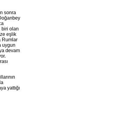
n sonra
 Doğanbey
ca
biri olan
ze eşlik
da Rumlar
na uygun
maya devam
or.
rası
llarının
da
ya yattığı