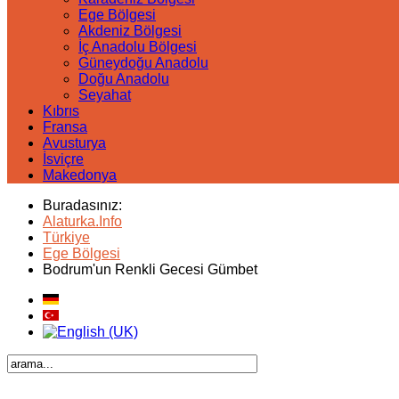
Ege Bölgesi
Akdeniz Bölgesi
İç Anadolu Bölgesi
Güneydoğu Anadolu
Doğu Anadolu
Seyahat
Kıbrıs
Fransa
Avusturya
İsviçre
Makedonya
Buradasınız:
Alaturka.Info
Türkiye
Ege Bölgesi
Bodrum'un Renkli Gecesi Gümbet