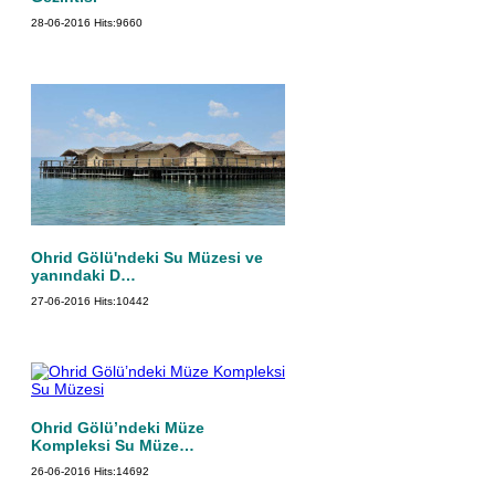
28-06-2016
Hits:
9660
Ohrid Gölü'ndeki Su Müzesi ve
yanındaki D…
27-06-2016
Hits:
10442
Ohrid Gölü’ndeki Müze
Kompleksi Su Müze…
26-06-2016
Hits:
14692