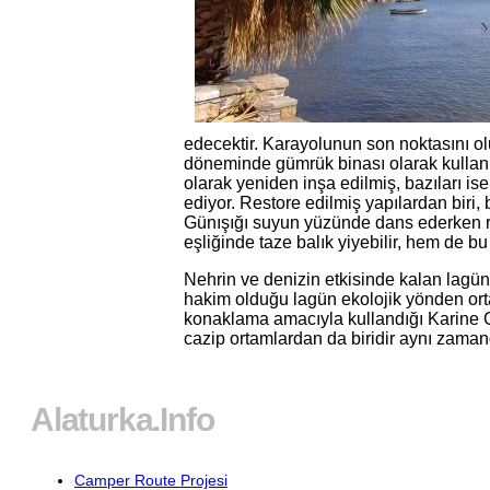
edecektir. Karayolunun son noktasını o
döneminde gümrük binası olarak kullanıl
olarak yeniden inşa edilmiş, bazıları is
ediyor. Restore edilmiş yapılardan biri, 
Günışığı suyun yüzünde dans ederken 
eşliğinde taze balık yiyebilir, hem de b
Nehrin ve denizin etkisinde kalan lagün
hakim olduğu lagün ekolojik yönden orta
konaklama amacıyla kullandığı Karine Gö
cazip ortamlardan da biridir aynı zaman
Alaturka.Info
Camper Route Projesi