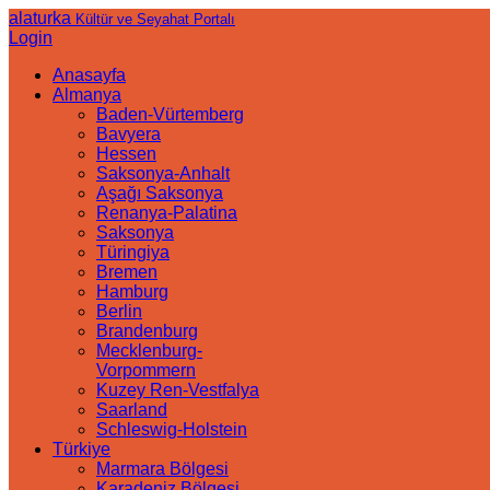
alaturka
Kültür ve Seyahat Portalı
Login
Anasayfa
Almanya
Baden-Vürtemberg
Bavyera
Hessen
Saksonya-Anhalt
Aşağı Saksonya
Renanya-Palatina
Saksonya
Türingiya
Bremen
Hamburg
Berlin
Brandenburg
Mecklenburg-
Vorpommern
Kuzey Ren-Vestfalya
Saarland
Schleswig-Holstein
Türkiye
Marmara Bölgesi
Karadeniz Bölgesi