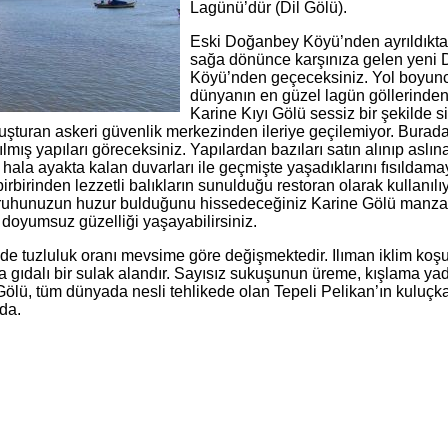
Lagünü’dür (Dil Gölü).
Eski Doğanbey Köyü’nden ayrıldıkta
sağa dönünce karşınıza gelen yeni
Köyü’nden geçeceksiniz. Yol boyun
dünyanın en güzel lagün göllerinden 
Karine Kıyı Gölü sessiz bir şekilde si
luşturan askeri güvenlik merkezinden ileriye geçilemiyor. Bura
mış yapıları göreceksiniz. Yapılardan bazıları satın alınıp aslı
e hala ayakta kalan duvarları ile geçmişte yaşadıklarını fısılda
birbirinden lezzetli balıkların sunulduğu restoran olarak kullanılıy
ruhunuzun huzur bulduğunu hissedeceğiniz Karine Gölü manza
u doyumsuz güzelliği yaşayabilirsiniz.
de tuzluluk oranı mevsime göre değişmektedir. Ilıman iklim koşu
 gıdalı bir sulak alandır. Sayısız sukuşunun üreme, kışlama ya
lü, tüm dünyada nesli tehlikede olan Tepeli Pelikan’ın kuluçka
da.