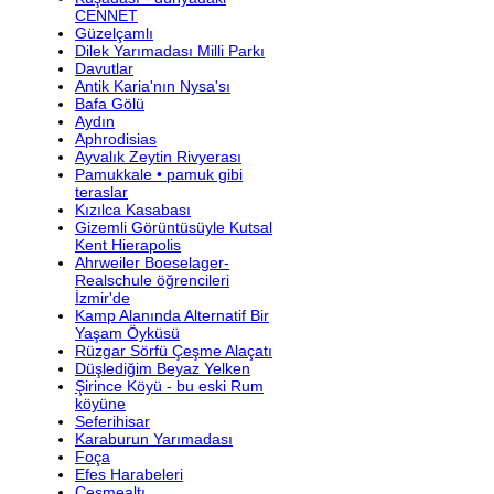
CENNET
Güzelçamlı
Dilek Yarımadası Milli Parkı
Davutlar
Antik Karia'nın Nysa'sı
Bafa Gölü
Aydın
Aphrodisias
Ayvalık Zeytin Rivyerası
Pamukkale • pamuk gibi
teraslar
Kızılca Kasabası
Gizemli Görüntüsüyle Kutsal
Kent Hierapolis
Ahrweiler Boeselager-
Realschule öğrencileri
İzmir'de
Kamp Alanında Alternatif Bir
Yaşam Öyküsü
Rüzgar Sörfü Çeşme Alaçatı
Düşlediğim Beyaz Yelken
Şirince Köyü - bu eski Rum
köyüne
Seferihisar
Karaburun Yarımadası
Foça
Efes Harabeleri
Çeşmealtı