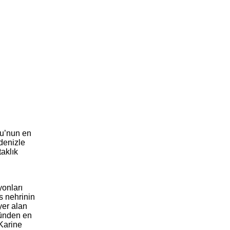
lu’nun en
denizle
taklık
yonları
s nehrinin
yer alan
nünden en
 Karine