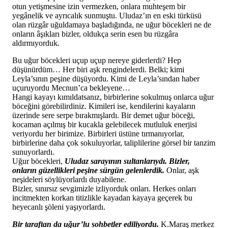
otun yetişmesine izin vermezken, onlara muhteşem bir
yegânelik ve ayrıcalık sunmuştu. Uludaz’ın en eski türküsü
olan rüzgâr uğuldamaya başladığında, ne uğur böcekleri ne de
onların âşıkları bizler, oldukça serin esen bu rüzgâra
aldırmıyorduk.
Bu uğur böcekleri uçup uçup nereye giderlerdi? Hep
düşünürdüm… Her biri aşk rengindelerdi. Belki; kimi
Leyla’sının peşine düşüyordu. Kimi de Leyla’sından haber
uçuruyordu Mecnun’ca bekleyene…
Hangi kayayı kımıldatsanız, birbirlerine sokulmuş onlarca uğur
böceğini görebilirdiniz. Kimileri ise, kendilerini kayaların
üzerinde sere serpe bırakmışlardı. Bir demet uğur böceği,
kocaman açılmış bir kucakla gelebilecek mutluluk enerjisi
veriyordu her birimize. Birbirleri üstüne tırmanıyorlar,
birbirlerine daha çok sokuluyorlar, taliplilerine görsel bir tanzim
sunuyorlardı.
Uğur böcekleri,
Uludaz sarayının sultanlarıydı. Bizler,
onların güzellikleri peşine sürgün gelenlerdik.
Onlar, aşk
neşideleri söylüyorlardı duyabilene.
Bizler, sınırsız sevgimizle izliyorduk onları. Herkes onları
incitmekten korkan titizlikle kayadan kayaya geçerek bu
heyecanlı şöleni yaşıyorlardı.
Bir taraftan da uğur’lu sohbetler ediliyordu.
K.Maraş merkez