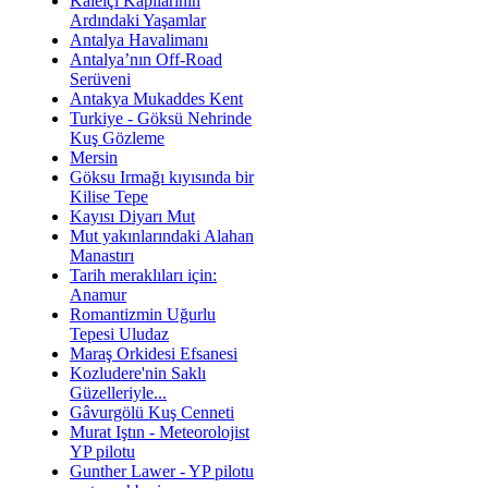
Kaleiçi Kapılarının
Ardındaki Yaşamlar
Antalya Havalimanı
Antalya’nın Off-Road
Serüveni
Antakya Mukaddes Kent
Turkiye - Göksü Nehrinde
Kuş Gözleme
Mersin
Göksu Irmağı kıyısında bir
Kilise Tepe
Kayısı Diyarı Mut
Mut yakınlarındaki Alahan
Manastırı
Tarih meraklıları için:
Anamur
Romantizmin Uğurlu
Tepesi Uludaz
Maraş Orkidesi Efsanesi
Kozludere'nin Saklı
Güzelleriyle...
Gâvurgölü Kuş Cenneti
Murat Iştın - Meteorolojist
YP pilotu
Gunther Lawer - YP pilotu