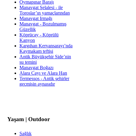
Oymapınar Barajı
Manavgat Şelalesi - ile
Toroslar’ın yamaçlarından
Manavgat Irmağı
Manavgat - Bozulmamış
Güzellik
Köprüçay - Köprülü
Kanyon
Kargıhan Kervansarayı’nda
Kaymakam teftişi
Antik Büyükşehir Side’nin
su temini
Manavgat Boğazı
Alara Çayı ve Alara Han
Termessos - Antik şehirler
geçmişin aynasıdır
Yaşam | Outdoor
Sağlık