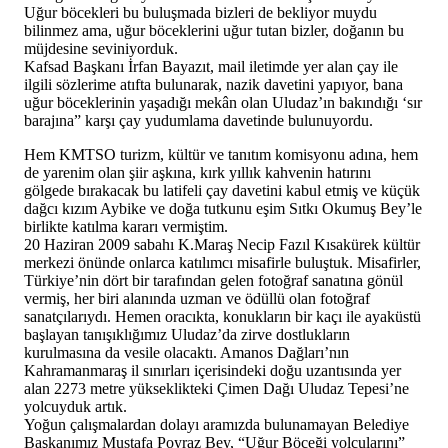
Uğur böcekleri bu buluşmada bizleri de bekliyor muydu
bilinmez ama, uğur böceklerini uğur tutan bizler, doğanın bu
müjdesine seviniyorduk.
Kafsad Başkanı İrfan Bayazıt, mail iletimde yer alan çay ile
ilgili sözlerime atıfta bulunarak, nazik davetini yapıyor, bana
uğur böceklerinin yaşadığı mekân olan Uludaz’ın bakındığı ‘sır
barajına” karşı çay yudumlama davetinde bulunuyordu.
Hem KMTSO turizm, kültür ve tanıtım komisyonu adına, hem
de yarenim olan şiir aşkına, kırk yıllık kahvenin hatırını
gölgede bırakacak bu latifeli çay davetini kabul etmiş ve küçük
dağcı kızım Aybike ve doğa tutkunu eşim Sıtkı Okumuş Bey’le
birlikte katılma kararı vermiştim.
20 Haziran 2009 sabahı K.Maraş Necip Fazıl Kısakürek kültür
merkezi önünde onlarca katılımcı misafirle buluştuk. Misafirler,
Türkiye’nin dört bir tarafından gelen fotoğraf sanatına gönül
vermiş, her biri alanında uzman ve ödüllü olan fotoğraf
sanatçılarıydı. Hemen oracıkta, konukların bir kaçı ile ayaküstü
başlayan tanışıklığımız Uludaz’da zirve dostlukların
kurulmasına da vesile olacaktı. Amanos Dağları’nın
Kahramanmaraş il sınırları içerisindeki doğu uzantısında yer
alan 2273 metre yükseklikteki Çimen Dağı Uludaz Tepesi’ne
yolcuyduk artık.
Yoğun çalışmalardan dolayı aramızda bulunamayan Belediye
Başkanımız Mustafa Poyraz Bey, “Uğur Böceği yolcularını”