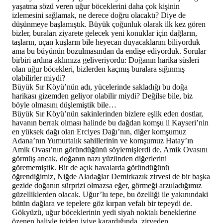
yaşatma sözü veren uğur böceklerini daha çok kişinin
izlemesini sağlamak, ne derece doğru olacaktı? Diye de
düşünmeye başlamıştık. Büyük çoğunluk olarak ilk kez gören
bizler, buraları ziyarete gelecek yeni konuklar için dağların,
taşların, uçan kuşların bile heyecan duyacaklarını biliyorduk
ama bu büyünün bozulmasından da endişe ediyorduk. Sorular
birbiri ardına aklımıza geliveriyordu: Doğanın harika süsleri
olan uğur böcekleri, bizlerden kaçmış buralara sığınmış
olabilirler miydi?
Büyük Sır Köyü’nün adı, yücelerinde sakladığı bu doğa
harikası gizemden geliyor olabilir miydi? Değilse bile, biz
böyle olmasını düşlemiştik bile…
Büyük Sır Köyü’nün sakinlerinden bizlere eşlik eden dostlar,
havanın berrak olması halinde bu dağdan komşu il Kayseri’nin
en yüksek dağı olan Erciyes Dağı’nın, diğer komşumuz
Adana’nın Yumurtalık sahillerinin ve komşumuz Hatay’ın
Amik Ovası’nın göründüğünü söylemişlerdi de, Amik Ovasını
görmüş ancak, doğanın nazı yüzünden diğerlerini
görememiştik. Bir de açık havalarda göründüğünü
öğrendiğimiz, Niğde Aladağlar Demirkazık zirvesi de bir başka
gezide doğanın sürprizi olmazsa eğer, görmeği arzuladığımız
güzelliklerden olacak. Uğur’lu tepe, bu özelliği ile yakınındaki
bütün dağlara ve tepelere göz kırpan vefalı bir tepeydi de.
Gökyüzü, uğur böceklerinin yedi siyah noktalı beneklerine
özenen haliyle iyiden iyiye karardığında, zirveden