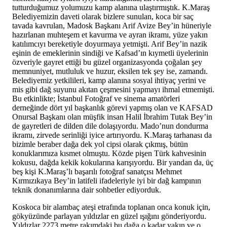
tutturduğumuz yolumuzu kamp alanına ulaştırmıştık. K.Maraş
Belediyemizin daveti olarak bizlere sunulan, koca bir saç
tavada kavrulan, Madosk Başkanı Arif Avize Bey’in hüneriyle
hazırlanan muhteşem et kavurma ve ayran ikramı, yüze yakın
katılımcıyı bereketiyle doyurmaya yetmişti. Arif Bey’in nazik
eşinin de emeklerinin sindiği ve Kafsad’ın kıymetli üyelerinin
özveriyle gayret ettiği bu güzel organizasyonda çoğalan şey
memnuniyet, mutluluk ve huzur, eksilen tek şey ise, zamandı.
Belediyemiz yetkilileri, kamp alanına sosyal ihtiyaç yerini ve
mis gibi dağ suyunu akıtan çeşmesini yapmayı ihmal etmemişti.
Bu etkinlikte; İstanbul Fotoğraf ve sinema amatörleri
derneğinde dört yıl başkanlık görevi yapmış olan ve KAFSAD
Onursal Başkanı olan müşfik insan Halil İbrahim Tutak Bey’in
de gayretleri de dilden dile dolaşıyordu. Mado’nun dondurma
ikramı, zirvede serinliği iyice artırıyordu. K.Maraş tarhanası da
bizimle beraber dağa dek yol cipsi olarak çıkmış, bütün
konuklarımıza kısmet olmuştu. Közde pişen Türk kahvesinin
kokusu, dağda kekik kokularına karışıyordu. Bir yandan da, üç
beş kişi K.Maraş’lı başarılı fotoğraf sanatçısı Mehmet
Kırmızıkaya Bey’in latifeli ifadeleriyle iyi bir dağ kampının
teknik donanımlarına dair sohbetler ediyorduk.
Koskoca bir alambaç ateşi etrafında toplanan onca konuk için,
gökyüzünde parlayan yıldızlar en güzel ışığını gönderiyordu.
Yıldızlar 2273 metre rakımdaki bu dağa o kadar yakın ve o