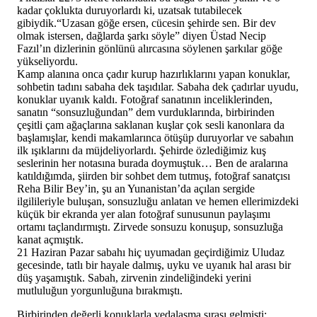
kadar çoklukta duruyorlardı ki, uzatsak tutabilecek
gibiydik.“Uzasan göğe ersen, cücesin şehirde sen. Bir dev
olmak istersen, dağlarda şarkı söyle” diyen Üstad Necip
Fazıl’ın dizlerinin gönlünü alırcasına söylenen şarkılar göğe
yükseliyordu.
Kamp alanına onca çadır kurup hazırlıklarını yapan konuklar,
sohbetin tadını sabaha dek taşıdılar. Sabaha dek çadırlar uyudu,
konuklar uyanık kaldı. Fotoğraf sanatının inceliklerinden,
sanatın “sonsuzluğundan” dem vurduklarında, birbirinden
çeşitli çam ağaçlarına saklanan kuşlar çok sesli kanonlara da
başlamışlar, kendi makamlarınca ötüşüp duruyorlar ve sabahın
ilk ışıklarını da müjdeliyorlardı. Şehirde özlediğimiz kuş
seslerinin her notasına burada doymuştuk… Ben de aralarına
katıldığımda, şiirden bir sohbet dem tutmuş, fotoğraf sanatçısı
Reha Bilir Bey’in, şu an Yunanistan’da açılan sergide
ilgilileriyle buluşan, sonsuzluğu anlatan ve hemen ellerimizdeki
küçük bir ekranda yer alan fotoğraf sunusunun paylaşımı
ortamı taçlandırmıştı. Zirvede sonsuzu konuşup, sonsuzluğa
kanat açmıştık.
21 Haziran Pazar sabahı hiç uyumadan geçirdiğimiz Uludaz
gecesinde, tatlı bir hayale dalmış, uyku ve uyanık hal arası bir
düş yaşamıştık. Sabah, zirvenin zindeliğindeki yerini
mutluluğun yorgunluğuna bırakmıştı.
Birbirinden değerli konuklarla vedalaşma sırası gelmişti: