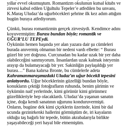
yıllar evvel okumuştum. Romantizm okulunun kutsal kitabı ve
zirvesi kabul edilen Uğultulu Tepeler’e atfedilen bu unvanı,
K.Maraş Uludaz’da uğurböcekleri şehrine ilk kez adım attığım
bugün buraya atfediyorum.
Çünkü, burası romantizmin gerçek zirvesiydi. Kendimce adını
koyuvermiştim:
Burası bundan böyle; romantik ve
UĞUR’LU TEPEydi.
Öykünün hemen başında yer alan yazara dair şu cümleleri
burada anıvermiş olmamın bir nedeni vardı elbette: “ Burası
güzel bir yer doğrusu. Curcunadan bu kadar uzak bir yer daha
olabileceğini sanmıyorum. İnsanlardan uzak kalmak isteyenin
arayıp da bulamayacağı bir yer. Sakinliğin paylaşıldığı yer
burası…” Bana kalırsa Bronte, bu cümlelerle adeta
Kahramanmaraşımızdaki Uludaz’ın uğur böcekli tepesini
anlatıyordu.
Uğur böceklerinin güzelliği bundan böyle,
konukların çektiği fotoğrafların ruhunda, benim şiirimin ve
öykümün naif yerlerinde, kimi görünür kimi görünmez
güzellikleriyle hep olacaklardı. Uludaz’da yaşanan sanatın
içine, doğa kendi sanatının uğurunu konduruvermişti.
Onların, bugüne dek kimi çiçeklerin üzerinde, kimi bir dal
ucunda gezinirkenki hallerini görmüştüm de, iri kayaların
olduğu taş bağırlı bir tepede, bütün akrabalarıyla birlikte
yaşayabileceği yeri hayal bile etmemiştim.