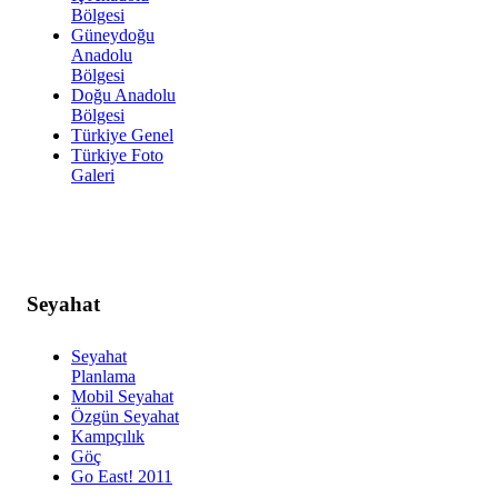
Bölgesi
Güneydoğu
Anadolu
Bölgesi
Doğu Anadolu
Bölgesi
Türkiye Genel
Türkiye Foto
Galeri
Seyahat
Seyahat
Planlama
Mobil Seyahat
Özgün Seyahat
Kampçılık
Göç
Go East! 2011