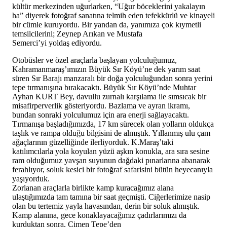
kültür merkezinden uğurlarken, “Uğur böceklerini yakalayın
ha” diyerek fotoğraf sanatına telmih eden tefekkürlü ve kinayeli
bir cümle kuruyordu. Bir yandan da, yanımıza çok kıymetli
temsilcilerini; Zeynep Arıkan ve Mustafa
Semerci’yi yoldaş ediyordu.
Otobüsler ve özel araçlarla başlayan yolculuğumuz,
Kahramanmaraş’ımızın Büyük Sır Köyü’ne dek yarım saat
süren Sır Barajı manzaralı bir doğa yolculuğundan sonra yerini
tepe tırmanışına bırakacaktı. Büyük Sır Köyü’nde Muhtar
Ayhan KURT Bey, davullu zurnalı karşılama ile sımsıcak bir
misafirperverlik gösteriyordu. Bazlama ve ayran ikramı,
bundan sonraki yolculumuz için ara enerji sağlayacaktı.
Tırmanışa başladığımızda, 17 km sürecek olan yolların oldukça
taşlık ve rampa olduğu bilgisini de almıştık. Yıllanmış ulu çam
ağaçlarının güzelliğinde ilerliyorduk. K.Maraş’taki
katılımcılarla yola koyulan yüzü aşkın konukla, ara sıra sesine
ram olduğumuz yavşan suyunun dağdaki pınarlarına abanarak
ferahlıyor, soluk kesici bir fotoğraf safarisini bütün heyecanıyla
yaşıyorduk.
Zorlanan araçlarla birlikte kamp kuracağımız alana
ulaştığımızda tam tamına bir saat geçmişti. Ciğerlerimize nasip
olan bu tertemiz yayla havasından, derin bir soluk almıştık.
Kamp alanına, gece konaklayacağımız çadırlarımızı da
kurduktan sonra, Çimen Tepe’den