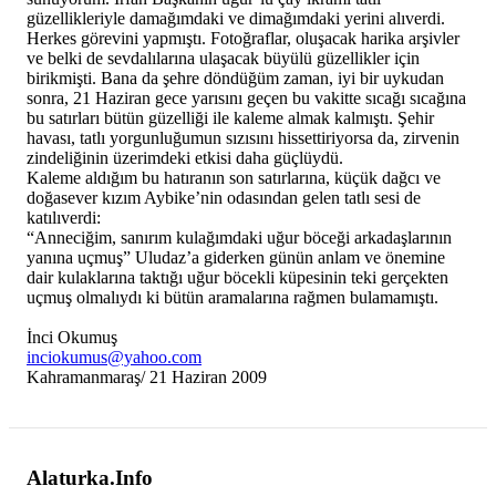
güzellikleriyle damağımdaki ve dimağımdaki yerini alıverdi.
Herkes görevini yapmıştı. Fotoğraflar, oluşacak harika arşivler
ve belki de sevdalılarına ulaşacak büyülü güzellikler için
birikmişti. Bana da şehre döndüğüm zaman, iyi bir uykudan
sonra, 21 Haziran gece yarısını geçen bu vakitte sıcağı sıcağına
bu satırları bütün güzelliği ile kaleme almak kalmıştı. Şehir
havası, tatlı yorgunluğumun sızısını hissettiriyorsa da, zirvenin
zindeliğinin üzerimdeki etkisi daha güçlüydü.
Kaleme aldığım bu hatıranın son satırlarına, küçük dağcı ve
doğasever kızım Aybike’nin odasından gelen tatlı sesi de
katılıverdi:
“Anneciğim, sanırım kulağımdaki uğur böceği arkadaşlarının
yanına uçmuş” Uludaz’a giderken günün anlam ve önemine
dair kulaklarına taktığı uğur böcekli küpesinin teki gerçekten
uçmuş olmalıydı ki bütün aramalarına rağmen bulamamıştı.
İnci Okumuş
inciokumus@yahoo.com
Kahramanmaraş/ 21 Haziran 2009
Alaturka.Info