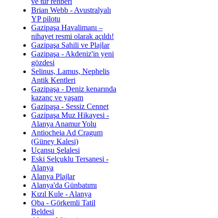
ve tur rehberi
Brian Webb - Avustralyalı
YP pilotu
Gazipaşa Havalimanı –
nihayet resmi olarak açıldı!
Gazipaşa Sahili ve Plajlar
Gazipaşa - Akdeniz'in yeni
gözdesi
Selinus, Lamus, Nephelis
Antik Kentleri
Gazipaşa - Deniz kenarında
kazanç ve yaşam
Gazipaşa - Sessiz Cennet
Gazipaşa Muz Hikayesi -
Alanya Anamur Yolu
Antiocheia Ad Cragum
(Güney Kalesi)
Uçansu Şelalesi
Eski Selçuklu Tersanesi -
Alanya
Alanya Plajlar
Alanya'da Günbatımı
Kızıl Kule - Alanya
Oba - Görkemli Tatil
Beldesi