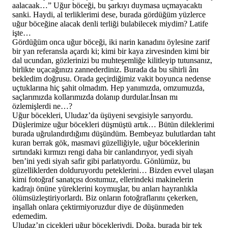
aalacaak…” Uğur böceği, bu şarkıyı duymasa uçmayacaktı
sanki. Haydi, al terliklerimi dese, burada gördüğüm yüzlerce
uğur böceğine alacak denli terliği bulabilecek miydim? Latife
işte…
Gördüğüm onca uğur böceği, iki narin kanadını öylesine zarif
bir yan referansla açardı ki; kimi bir kaya zirvesinden kimi bir
dal ucundan, gözlerinizi bu muhteşemliğe kilitleyip tutunsanız,
birlikte uçacağınızı zannederdiniz. Burada da bu sihirli ânı
bekledim doğrusu. Orada geçirdiğimiz vakit boyunca nedense
uçtuklarına hiç şahit olmadım. Hep yanımızda, omzumuzda,
saçlarımızda kollarımızda dolanıp durdular.İnsan mı
özlemişlerdi ne…?
Uğur böcekleri, Uludaz’da üşüyeni sevgisiyle sarıyordu.
Düşlerimize uğur böcekleri düşmüştü artık… Bütün dileklerimi
burada uğrulandırdığımı düşündüm. Bembeyaz bulutlardan taht
kuran berrak gök, masmavi güzelliğiyle, uğur böceklerinin
sırtındaki kırmızı rengi daha bir canlandırıyor, yedi siyah
ben’ini yedi siyah safir gibi parlatıyordu. Gönlümüz, bu
güzelliklerden dolduruyordu peteklerini… Bizden evvel ulaşan
kimi fotoğraf sanatçısı dostumuz, ellerindeki makinelerin
kadrajı önüne yüreklerini koymuşlar, bu anları hayranlıkla
ölümsüzleştiriyorlardı. Biz onların fotoğraflarını çekerken,
inşallah onlara çektirmiyoruzdur diye de düşünmeden
edemedim.
Uludaz’ın çiçekleri uğur böcekleriydi. Doğa, burada bir tek