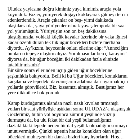
Uludaz yaylasına doğru kimimiz yaya kimimiz araçla yola
koyulduk. Bizler, yürüyerek doğayı koklayarak gitmeyi tercih
edenlerdendik. Araçla çıkanlar on beş- yirmi dakikada
ulaştılarsa da, yaya yürüyenler olarak yavaş tempoda bir saat
yol yürümüştük. Yürüyüşün son on beş dakikasına
ulaştığımızda, yoldaki küçük kayalar üzerinde bir yaka iğnesi
kadar özenli duran tek tük uğur böcekleri bizlere merhaba
diyordu. Ay’kızım, heyecanla onları ellerine alıp; “Anneciğim
bunları o tepeye ulaştırmalıyız. Yorulmasınlar ben çıkarayım”
diyorsa da, bir uğur böceğini iki dakikadan fazla elinizde
tutabilir misiniz?
Bir süre sonra ellerinden uçup giden uğur böceklerine
şaşkınlıkla bakıyordu. Belli ki bu Uğur böcekleri, konuklarını
karşılama ve tepedeki davranışların adabına dair uyarmak için
yollarda görevlilerdi. Biz, kıssamızı almıştık. Bastığımız her
yere dikkatlice bakıyorduk.
Kamp kurduğumuz alandan nazlı nazlı kıvrılan tırmanışlı
yolları bir saat yürüyüşle aştıktan sonra ULUDAZ’a ulaşmıştık.
Gözlerimiz, bütün yol boyunca zümrüt yeşilinde yüzüp
durmuştu da, bu ulu fakat bir dal yeşil bulamadığımız
dazlaklıktaki tepede neden bir dal yeşillik olmadığını sormayı
unutuvermiştik. Çünkü tepenin harika konukları olan uğur
böcekleri muhteşem bir dansla bizleri karşılıyorlardı. Hoş…