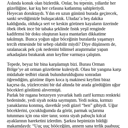
Aslında konuk olan bizlerdik. Onlar, bu tepenin, yıllardır her
güzelliğine, kar kış her cefasına katlanmış sahipleriydi.
Heyecan doruktaydı. Yılın en uzun gününü burada geçirecek,
sanki sevdiğimizle buluşacaktık. Uludaz’a beş dakika
kaldığında, oldukça sert ve keskin görünen kayaların üzerinde
öbek öbek ince bir tabaka şeklinde fıstık yeşil renginde
kadifemsi bir doku oluşturan kaya mantarları dikkatime
takılmıştı. Bunca yoğun uğur böceğinin buralarda yaşamayı
tercih etmesinde bir sebep olabilir miydi? Diye düşünsem de,
sıralanacak pek çok nedenini bilimsel araştırmalar yapan
arkadaşlara bırakarak anın keyfine varmaya çalıştım.
Tepede, beyaz bir bina karşılamıştı bizi. Burası Orman
Bölge’ye ait orman gözetleme kulesiydi. Olası bir yangına karşı
müdahale tedbiri olarak bulundurulduğunu sonradan
öğrendiğim, gözüme ilişen koca iş makinesi keyfimi biraz
kaçırsa da, yüzlercesini bir dal altında bir arada gördüğüm uğur
böcekleri gönlümü alıvermişti.
Parlak bir rugana benzeyen yuvarlak hatlı zarif kırmızı renkteki
bedeninde, yedi siyah nokta saymıştım. Yedi nokta, kırmızı
yanaklarına konmuş, davetkâr yedi güzel “ben” gibiydi. Uğur
böceklerini, çocukluğumda da görür, parmak uçlarıma
tutunması için ona süre tanır, sonra siyah pabuçlu kılcal
ayaklarının hareketini izlerdim. Şarkısı hepimizin bildiği
makamdaydı: “Uuç uuç bööceğiim, annem sana terlik paabuuç