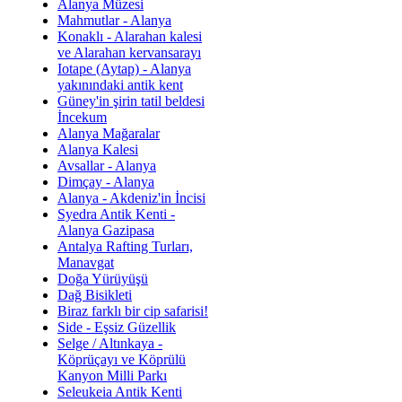
Alanya Müzesi
Mahmutlar - Alanya
Konaklı - Alarahan kalesi
ve Alarahan kervansarayı
Iotape (Aytap) - Alanya
yakınındaki antik kent
Güney'in şirin tatil beldesi
İncekum
Alanya Mağaralar
Alanya Kalesi
Avsallar - Alanya
Dimçay - Alanya
Alanya - Akdeniz'in İncisi
Syedra Antik Kenti -
Alanya Gazipasa
Antalya Rafting Turları,
Manavgat
Doğa Yürüyüşü
Dağ Bisikleti
Biraz farklı bir cip safarisi!
Side - Eşsiz Güzellik
Selge / Altınkaya -
Köprüçayı ve Köprülü
Kanyon Milli Parkı
Seleukeia Antik Kenti