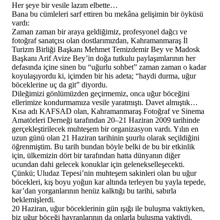
Her şeye bir vesile lazım elbette…
Bana bu cümleleri sarf ettiren bu mekâna gelişimin bir öyküsü
vardı:
Zaman zaman bir araya geldiğimiz, profesyonel dağcı ve
fotoğraf sanatçısı olan dostlarımızdan, Kahramanmaraş İl
Turizm Birliği Başkanı Mehmet Temizdemir Bey ve Madosk
Başkanı Arif Avize Bey’in doğa tutkulu paylaşımlarının her
defasında içine sinen bu “uğurlu sohbet” zaman zaman o kadar
koyulaşıyordu ki, içimden bir his adeta; “haydi durma, uğur
böceklerine uç da git” diyordu.
Dileğimizi gönlümüzden geçirmemiz, onca uğur böceğini
ellerimize kondurmamıza vesile yaratmıştı. Davet almıştık…
Kısa adı KAFSAD olan, Kahramanmaraş Fotoğraf ve Sinema
Amatörleri Derneği tarafından 20–21 Haziran 2009 tarihinde
gerçekleştirilecek muhteşem bir organizasyon vardı. Yılın en
uzun günü olan 21 Haziran tarihinin şuurlu olarak seçildiğini
öğrenmiştim. Bu tarih bundan böyle belki de bu bir etkinlik
için, ülkemizin dört bir tarafından hatta dünyanın diğer
ucundan dahi gelecek konuklar için gelenekselleşecekti.
Çünkü; Uludaz Tepesi’nin muhteşem sakinleri olan bu uğur
böcekleri, kış boyu yoğun kar altında terleyen bu yayla tepede,
kar’dan yorganlarının henüz kalktığı bu tarihi, sabırla
beklemişlerdi.
20 Haziran, uğur böceklerinin gün ışığı ile buluşma vaktiyken,
biz uğur böceği hayranlarının da onlarla buluşma vaktiydi.