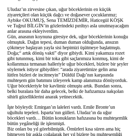
Uludaz’ın zirvesine çıkan, uğur böceklerinin en küçük
ziyaretçileri olan küçük dağcı ve doğasever çocuklarımız;
Aybike OKUMUŞ, Sena TEMİZDEMİR, Haticegül KÖŞK
ve Tuğrul BİLGİN’in gözlerindeki pırıltıyı asla unutmayacağım
anlar arasına ekleyiverdim.
Gün, anasının koynuna giresiye dek, uğur böceklerinin konuğu
olmuştuk. Dağın tepesi, duman duman olduğunda, ansızın
çökmeye başlayan yayla sisi hepimizi üşütmeye başlatmıştı.
Doğa;“ artık dönüş vakti” diyor gibiydi. Kimi yakamıza rozet
gibi tutunmuş, kimi bir toka gibi saçlarımıza konmuş, kimi de
kollarımıza tırmanan halleriyle uğur böcekleri, bizlere bir şeyler
söylemek istiyor gibiydiler: “arada ziyaretimize gelin ama
lütfen bizleri de incitmeyin” Düldül Dağı’nın karşısında
muhteşem gün batımını izleyerek kamp alanımıza dönüyorduk.
Uğur böcekleriyle bir kavlimiz olmuştu artık. Bundan sonra,
belki buralara bir daha gelecek, belki de hafızamıza nakşolan
sihirli güzelliklerini anarak yetinecektik.
İşte böyleydi: Emirgan’ın laleleri vardı. Emile Bronte’un
uğultulu tepeleri. Isparta’nın gülleri. Uludaz’ın da uğur
böcekleri vardı… Bütün konukların hafızasına bu muhteşemlik
bütün yegâneliği ile işlenmişti.
Biz onları bu yıl görebilmiştik. Ömürleri kısa süren ama hiç
bitmeyen bir aşkla çoğalarak her yıl bizlere bu muhteşemliği