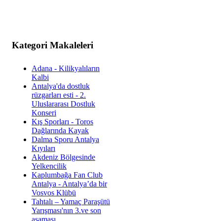
Kategori Makaleleri
Adana - Kilikyalıların
Kalbi
Antalya'da dostluk
rüzgarları esti - 2.
Uluslararası Dostluk
Konseri
Kış Sporları - Toros
Dağlarında Kayak
Dalma Sporu Antalya
Kıyıları
Akdeniz Bölgesinde
Yelkencilik
Kaplumbağa Fan Club
Antalya - Antalya’da bir
Vosvos Klübü
Tahtalı – Yamaç Paraşütü
Yarışması'nın 3.ve son
aşaması