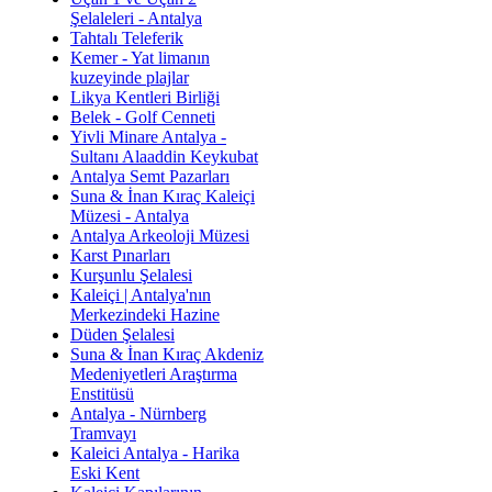
Şelaleleri - Antalya
Tahtalı Teleferik
Kemer - Yat limanın
kuzeyinde plajlar
Likya Kentleri Birliği
Belek - Golf Cenneti
Yivli Minare Antalya -
Sultanı Alaaddin Keykubat
Antalya Semt Pazarları
Suna & İnan Kıraç Kaleiçi
Müzesi - Antalya
Antalya Arkeoloji Müzesi
Karst Pınarları
Kurşunlu Şelalesi
Kaleiçi | Antalya'nın
Merkezindeki Hazine
Düden Şelalesi
Suna & İnan Kıraç Akdeniz
Medeniyetleri Araştırma
Enstitüsü
Antalya - Nürnberg
Tramvayı
Kaleici Antalya - Harika
Eski Kent