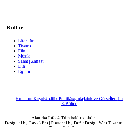
Kültür
Literatür
Tiyatro
Film
Müzik
Sanat | Zanaat
Din
Eğitim
Kullanım Koşulları
Gizlilik Politikası
Yayınlayan
Link ve Görseller
İletişim
E-Bülten
Alaturka.Info © Tüm hakkı saklıdır.
Designed by GavickPro | Powered by DeSe Design Web Tasarım