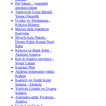
Pal Takats – yetenekli
akrobasi pilotu
Türkiye'de Uzun Mesafe
Yamaç Paraşütü
Üçağız ve Theimiussa -
Kekova Bölgesi
Macera dolu Saklıkent
Kanyonu
Myra'lı Aziz Nikola -
Demre Kilise Kutsal Noel
Baba
Kekova ve Batık Şehir -
Akdeniz Antalya
Kaş in Antalya province -
Sessiz Liman
Kaputaş Plajı
Akdeniz bölgesinin yıldızı
Kalkan
Kaleköy ve Antik Kenti
Simena - Akdeniz
Yürüyüş Gömbe ve Uçarsu
Şelalesi
Aspendos antik Tiyatrosu -
Antalya
Uçan 1 ve Uçan 2