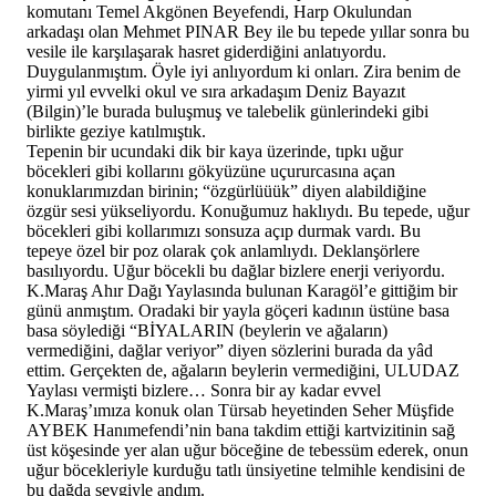
komutanı Temel Akgönen Beyefendi, Harp Okulundan
arkadaşı olan Mehmet PINAR Bey ile bu tepede yıllar sonra bu
vesile ile karşılaşarak hasret giderdiğini anlatıyordu.
Duygulanmıştım. Öyle iyi anlıyordum ki onları. Zira benim de
yirmi yıl evvelki okul ve sıra arkadaşım Deniz Bayazıt
(Bilgin)’le burada buluşmuş ve talebelik günlerindeki gibi
birlikte geziye katılmıştık.
Tepenin bir ucundaki dik bir kaya üzerinde, tıpkı uğur
böcekleri gibi kollarını gökyüzüne uçururcasına açan
konuklarımızdan birinin; “özgürlüüük” diyen alabildiğine
özgür sesi yükseliyordu. Konuğumuz haklıydı. Bu tepede, uğur
böcekleri gibi kollarımızı sonsuza açıp durmak vardı. Bu
tepeye özel bir poz olarak çok anlamlıydı. Deklanşörlere
basılıyordu. Uğur böcekli bu dağlar bizlere enerji veriyordu.
K.Maraş Ahır Dağı Yaylasında bulunan Karagöl’e gittiğim bir
günü anmıştım. Oradaki bir yayla göçeri kadının üstüne basa
basa söylediği “BİYALARIN (beylerin ve ağaların)
vermediğini, dağlar veriyor” diyen sözlerini burada da yâd
ettim. Gerçekten de, ağaların beylerin vermediğini, ULUDAZ
Yaylası vermişti bizlere… Sonra bir ay kadar evvel
K.Maraş’ımıza konuk olan Türsab heyetinden Seher Müşfide
AYBEK Hanımefendi’nin bana takdim ettiği kartvizitinin sağ
üst köşesinde yer alan uğur böceğine de tebessüm ederek, onun
uğur böcekleriyle kurduğu tatlı ünsiyetine telmihle kendisini de
bu dağda sevgiyle andım.