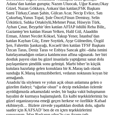
Adana’dan katılan gurupta; Nazım Uluocak, Uğur Karan,Okay
Güzel, Nazan Gökkaya, Ankara’dan katılan;FSK Başkanı
Sami Türkay,Canan Şahin, Gülcan Acar, Necip Evlice, Satı
Çukurbaş,Yunus Topal, Şule Öncel,Füsun Demiray, Selin
Ürkütücü, Sıdıka Ortaköylü,Mehmet Pınar, Hüseyin Türk,
Ayhan Çınar, Beyşehir’den katılan AFİAP ödüllü Reha Bilir,,
Gaziantep’ten katılan Hasan Yelken, Halil Gül, Alaaddin
Erman, Ahmet Necdet Köksel, Yakup Yener, İstanbul’dan
katılan Kayhan Güç, Emre Soytürk, Ayşe Gülmedim, Özgül
Şen, Fahrettin Şankayağı, Kocaeli’den katılan TFSF Başkanı
Özcan Taras, Deniz Taras ve Enbiya Sancak gibi –daha ismini
hatırlayamadığım onlarca katılımcının affına sığınarak- her biri
dostluk payesi olan bu güzel insanlarla yaptığımız sanat dolu
paylaşımların şimdilik sonu gelmişti. Marbi biber’in küçük
kutulara hazırlatıp gelen konuklara bir K.Maraş tadı olarak
sunduğu K.Maraş kırmızıbiberleri, vedanın noktasını koyan bir
armağandı.
Anadolu’da söylenen ve yolun açık olsun anlamına gelen o
güzelim ifadeyi; “uğurlar olsun” u deyip mekândan özlemle
ayrıldığımızda arkamızdaki sesler, bir başka vakit buluşmanın
hayalini de kurmaya başlamışlardı. En kalbi teşekkürlerimiz bu
güzel organizasyona emeği geçen herkese ve özellikle Kafsad
ekibineydi… Bizlere zirvede yaşattıkları dostluk dolu, uğurlu
saatler için KAFSAD’ ben de en içten teşekkürlerimi
sunuyorum. İrfan Başkanın uğur’lu çay ikramı tatlı