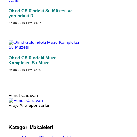
Ohrid Gölü'ndeki Su Müzesi ve
yanındaki D…
27-06-2016
Hits:
10437
Ohrid Gölü’ndeki Müze
Kompleksi Su Müze…
26-06-2016
Hits:
14689
Fendt-Caravan
Proje Ana Sponsorları
Kategori Makaleleri