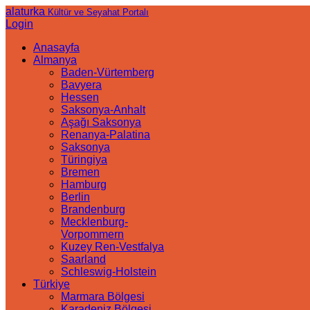
alaturka
Kültür ve Seyahat Portalı
Login
Anasayfa
Almanya
Baden-Vürtemberg
Bavyera
Hessen
Saksonya-Anhalt
Aşağı Saksonya
Renanya-Palatina
Saksonya
Türingiya
Bremen
Hamburg
Berlin
Brandenburg
Mecklenburg-
Vorpommern
Kuzey Ren-Vestfalya
Saarland
Schleswig-Holstein
Türkiye
Marmara Bölgesi
Karadeniz Bölgesi