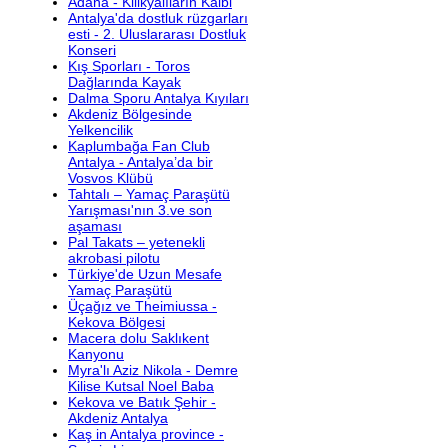
Adana - Kilikyalıların Kalbi
Antalya'da dostluk rüzgarları
esti - 2. Uluslararası Dostluk
Konseri
Kış Sporları - Toros
Dağlarında Kayak
Dalma Sporu Antalya Kıyıları
Akdeniz Bölgesinde
Yelkencilik
Kaplumbağa Fan Club
Antalya - Antalya’da bir
Vosvos Klübü
Tahtalı – Yamaç Paraşütü
Yarışması'nın 3.ve son
aşaması
Pal Takats – yetenekli
akrobasi pilotu
Türkiye'de Uzun Mesafe
Yamaç Paraşütü
Üçağız ve Theimiussa -
Kekova Bölgesi
Macera dolu Saklıkent
Kanyonu
Myra'lı Aziz Nikola - Demre
Kilise Kutsal Noel Baba
Kekova ve Batık Şehir -
Akdeniz Antalya
Kaş in Antalya province -