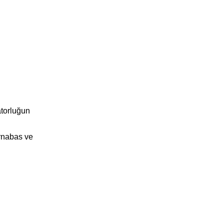
atorluğun
arnabas ve