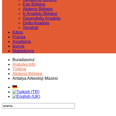
Ege Bölgesi
Akdeniz Bölgesi
İç Anadolu Bölgesi
Güneydoğu Anadolu
Doğu Anadolu
Seyahat
Kıbrıs
Fransa
Avusturya
İsviçre
Makedonya
Buradasınız:
Alaturka.Info
Türkiye
Akdeniz Bölgesi
Antalya Arkeoloji Müzesi