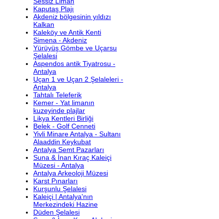
Sessiz Liman
Kaputaş Plajı
Akdeniz bölgesinin yıldızı
Kalkan
Kaleköy ve Antik Kenti
Simena - Akdeniz
Yürüyüş Gömbe ve Uçarsu
Şelalesi
Aspendos antik Tiyatrosu -
Antalya
Uçan 1 ve Uçan 2 Şelaleleri -
Antalya
Tahtalı Teleferik
Kemer - Yat limanın
kuzeyinde plajlar
Likya Kentleri Birliği
Belek - Golf Cenneti
Yivli Minare Antalya - Sultanı
Alaaddin Keykubat
Antalya Semt Pazarları
Suna & İnan Kıraç Kaleiçi
Müzesi - Antalya
Antalya Arkeoloji Müzesi
Karst Pınarları
Kurşunlu Şelalesi
Kaleiçi | Antalya'nın
Merkezindeki Hazine
Düden Şelalesi