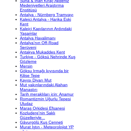
Suna & İnan Kıraç Akdeniz
Medeniyetleri Araştırma
Enstitüsü
Antalya - Nürnberg Tramvayı
Kaleici Antalya - Harika Eski
Kent
Kaleiçi Kapılarının Ardındaki
Yaşamlar
Antalya Havalimanı
Antalya’nın Off-Road
Serüveni
Antakya Mukaddes Kent
Turkiye - Göksü Nehrinde Kuş
Gözleme
Mersin
Göksu Irmağı kıyısında bir
Kilise Tepe
Kayısı Diyarı Mut
Mut yakınlarındaki Alahan
Manastırı
Tarih meraklıları için: Anamur
Romantizmin Uğurlu Tepesi
Uludaz
Maraş Orkidesi Efsanesi
Kozludere'nin Saklı
Güzelleriyle...
Gâvurgölü Kuş Cenneti
Murat Iştın - Meteorolojist YP