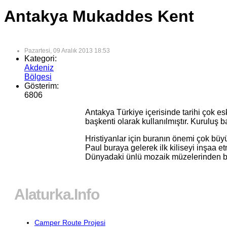
Antakya Mukaddes Kent
Pazartesi, 09 Aralık 2013 18:53
Kategori:
Akdeniz
Bölgesi
Gösterim:
6806
Antakya Türkiye içerisinde tarihi çok e
başkenti olarak kullanılmıştır. Kuruluş
Hristiyanlar için buranın önemi çok büyü
Paul buraya gelerek ilk kiliseyi inşaa et
Dünyadaki ünlü mozaik müzelerinden bir
Alaturka.Info
Camper Route Projesi