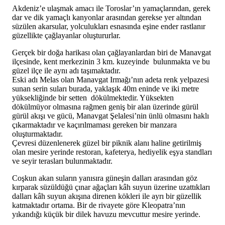
Akdeniz’e ulaşmak amacı ile Toroslar’ın yamaçlarından, gerek
dar ve dik yamaçlı kanyonlar arasından gerekse yer altından
süzülen akarsular, yolculukları esnasında eşine ender rastlanır
güzellikte çağlayanlar oluştururlar.
Gerçek bir doğa harikası olan çağlayanlardan biri de Manavgat
ilçesinde, kent merkezinin 3 km. kuzeyinde bulunmakta ve bu
güzel ilçe ile aynı adı taşımaktadır.
Eski adı Melas olan Manavgat Irmağı’nın adeta renk yelpazesi
sunan serin suları burada, yaklaşık 40m eninde ve iki metre
yüksekliğinde bir setten dökülmektedir. Yüksekten
dökülmüyor olmasına rağmen geniş bir alan üzerinde gürül
gürül akışı ve gücü, Manavgat Şelalesi’nin ünlü olmasını haklı
çıkarmaktadır ve kaçırılmaması gereken bir manzara
oluşturmaktadır.
Çevresi düzenlenerek güzel bir piknik alanı haline getirilmiş
olan mesire yerinde restoran, kafeterya, hediyelik eşya standları
ve seyir terasları bulunmaktadır.
Coşkun akan suların yanısıra güneşin dalları arasından göz
kırparak süzüldüğü çınar ağaçları kâh suyun üzerine uzattıkları
dalları kâh suyun akışına direnen kökleri ile ayrı bir güzellik
katmaktadır ortama. Bir de rivayete göre Kleopatra’nın
yıkandığı küçük bir dilek havuzu mevcuttur mesire yerinde.