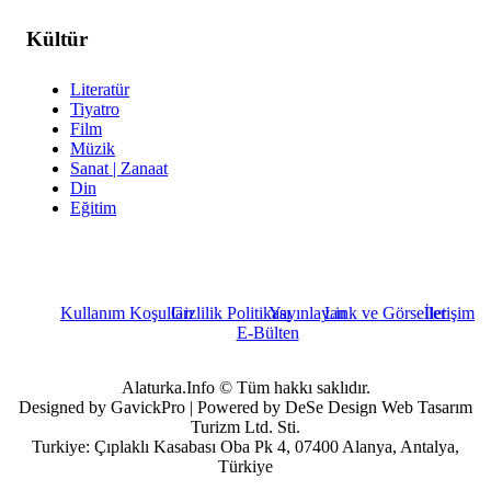
Kültür
Literatür
Tiyatro
Film
Müzik
Sanat | Zanaat
Din
Eğitim
Kullanım Koşulları
Gizlilik Politikası
Yayınlayan
Link ve Görseller
İletişim
E-Bülten
Alaturka.Info © Tüm hakkı saklıdır.
Designed by GavickPro | Powered by DeSe Design Web Tasarım
Turizm Ltd. Sti.
Turkiye: Çıplaklı Kasabası Oba Pk 4, 07400 Alanya, Antalya,
Türkiye