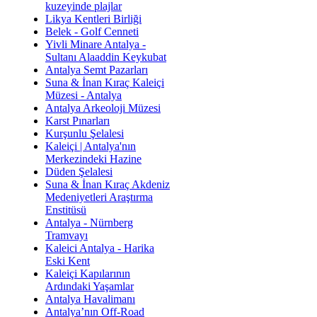
kuzeyinde plajlar
Likya Kentleri Birliği
Belek - Golf Cenneti
Yivli Minare Antalya -
Sultanı Alaaddin Keykubat
Antalya Semt Pazarları
Suna & İnan Kıraç Kaleiçi
Müzesi - Antalya
Antalya Arkeoloji Müzesi
Karst Pınarları
Kurşunlu Şelalesi
Kaleiçi | Antalya'nın
Merkezindeki Hazine
Düden Şelalesi
Suna & İnan Kıraç Akdeniz
Medeniyetleri Araştırma
Enstitüsü
Antalya - Nürnberg
Tramvayı
Kaleici Antalya - Harika
Eski Kent
Kaleiçi Kapılarının
Ardındaki Yaşamlar
Antalya Havalimanı
Antalya’nın Off-Road