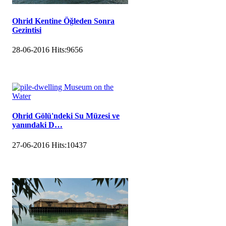
Ohrid Kentine Öğleden Sonra
Gezintisi
28-06-2016
Hits:
9656
Ohrid Gölü'ndeki Su Müzesi ve
yanındaki D…
27-06-2016
Hits:
10437