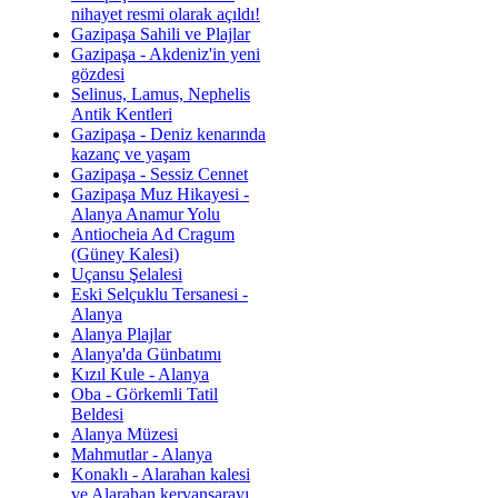
nihayet resmi olarak açıldı!
Gazipaşa Sahili ve Plajlar
Gazipaşa - Akdeniz'in yeni
gözdesi
Selinus, Lamus, Nephelis
Antik Kentleri
Gazipaşa - Deniz kenarında
kazanç ve yaşam
Gazipaşa - Sessiz Cennet
Gazipaşa Muz Hikayesi -
Alanya Anamur Yolu
Antiocheia Ad Cragum
(Güney Kalesi)
Uçansu Şelalesi
Eski Selçuklu Tersanesi -
Alanya
Alanya Plajlar
Alanya'da Günbatımı
Kızıl Kule - Alanya
Oba - Görkemli Tatil
Beldesi
Alanya Müzesi
Mahmutlar - Alanya
Konaklı - Alarahan kalesi
ve Alarahan kervansarayı