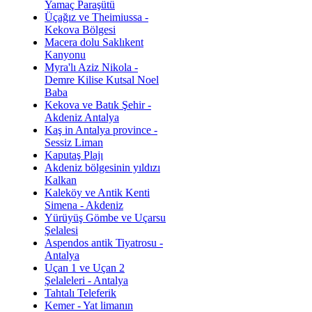
Yamaç Paraşütü
Üçağız ve Theimiussa -
Kekova Bölgesi
Macera dolu Saklıkent
Kanyonu
Myra'lı Aziz Nikola -
Demre Kilise Kutsal Noel
Baba
Kekova ve Batık Şehir -
Akdeniz Antalya
Kaş in Antalya province -
Sessiz Liman
Kaputaş Plajı
Akdeniz bölgesinin yıldızı
Kalkan
Kaleköy ve Antik Kenti
Simena - Akdeniz
Yürüyüş Gömbe ve Uçarsu
Şelalesi
Aspendos antik Tiyatrosu -
Antalya
Uçan 1 ve Uçan 2
Şelaleleri - Antalya
Tahtalı Teleferik
Kemer - Yat limanın