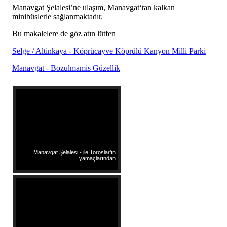
Manavgat Şelalesi’ne ulaşım, Manavgat‘tan kalkan
minibüslerle sağlanmaktadır.
Bu makalelere de göz atın lütfen
Selge / Altinkaya - Köprücayve Köprülü Kanyon Milli Parki
Manavgat - Bozulmamis Güzellik
Manavgat Şelalesi - ile Toroslar’ın
yamaçlarından