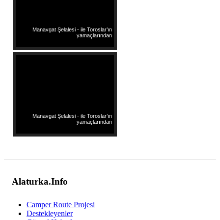
Manavgat Şelalesi - ile Toroslar’ın
yamaçlarından
Manavgat Şelalesi - ile Toroslar’ın
yamaçlarından
Alaturka.Info
Camper Route Projesi
Destekleyenler