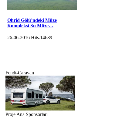
Ohrid Gölü’ndeki Müze
Kompleksi Su Müze…
26-06-2016
Hits:
14689
Fendt-Caravan
Proje Ana Sponsorları