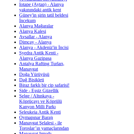
Iotape (Aytap) - Alanya
yakınındaki antik kent
Güney'in şirin tatil beldesi
İncekum
Alanya Mağaralar
Alanya Kalesi
Avsallar - Alanya
Dimçay - Alanya
Alanya - Akdeniz'in İncisi
Syedra Antik Kenti -
Alanya Gazipasa
Antalya Rafting Turları,
Manavgat
Doğa Yürüyüşü
Dağ Bisikleti
Biraz farklı bir cip safarisi!
Side - Eşsiz Güzellik
Selge / Altınkaya -
Köprüçayı ve Köprülü
Kanyon Milli Parkı
Seleukeia Antik Kenti
Oymapınar Barajı
Manavgat Şelalesi - ile
Toroslar’ın yamaçlarından
Manavgat Irmağı