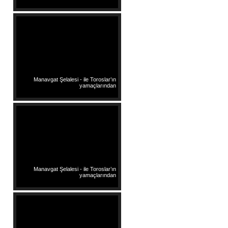
Manavgat Şelalesi - ile Toroslar’ın
yamaçlarından
Manavgat Şelalesi - ile Toroslar’ın
yamaçlarından