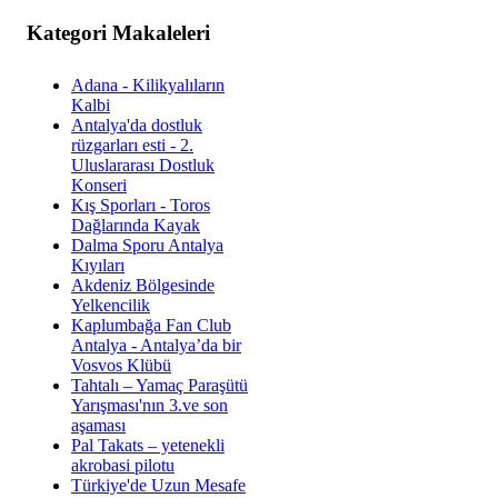
Kategori Makaleleri
Adana - Kilikyalıların
Kalbi
Antalya'da dostluk
rüzgarları esti - 2.
Uluslararası Dostluk
Konseri
Kış Sporları - Toros
Dağlarında Kayak
Dalma Sporu Antalya
Kıyıları
Akdeniz Bölgesinde
Yelkencilik
Kaplumbağa Fan Club
Antalya - Antalya’da bir
Vosvos Klübü
Tahtalı – Yamaç Paraşütü
Yarışması'nın 3.ve son
aşaması
Pal Takats – yetenekli
akrobasi pilotu
Türkiye'de Uzun Mesafe