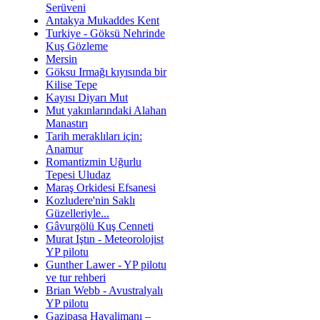
Serüveni
Antakya Mukaddes Kent
Turkiye - Göksü Nehrinde
Kuş Gözleme
Mersin
Göksu Irmağı kıyısında bir
Kilise Tepe
Kayısı Diyarı Mut
Mut yakınlarındaki Alahan
Manastırı
Tarih meraklıları için:
Anamur
Romantizmin Uğurlu
Tepesi Uludaz
Maraş Orkidesi Efsanesi
Kozludere'nin Saklı
Güzelleriyle...
Gâvurgölü Kuş Cenneti
Murat Iştın - Meteorolojist
YP pilotu
Gunther Lawer - YP pilotu
ve tur rehberi
Brian Webb - Avustralyalı
YP pilotu
Gazipaşa Havalimanı –