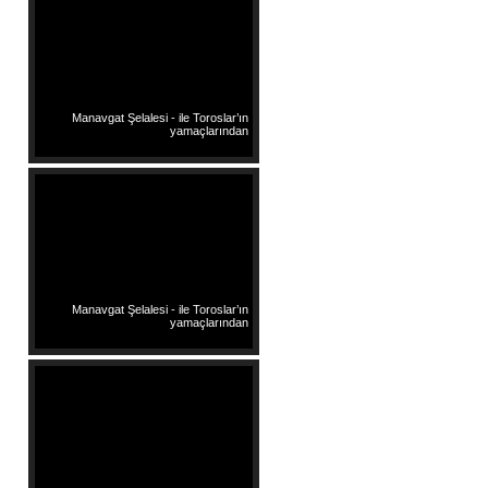
Manavgat Şelalesi - ile Toroslar’ın
yamaçlarından
Manavgat Şelalesi - ile Toroslar’ın
yamaçlarından