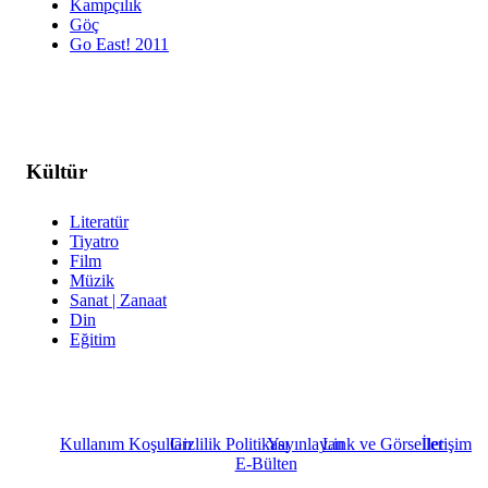
Kampçılık
Göç
Go East! 2011
Kültür
Literatür
Tiyatro
Film
Müzik
Sanat | Zanaat
Din
Eğitim
Kullanım Koşulları
Gizlilik Politikası
Yayınlayan
Link ve Görseller
İletişim
E-Bülten