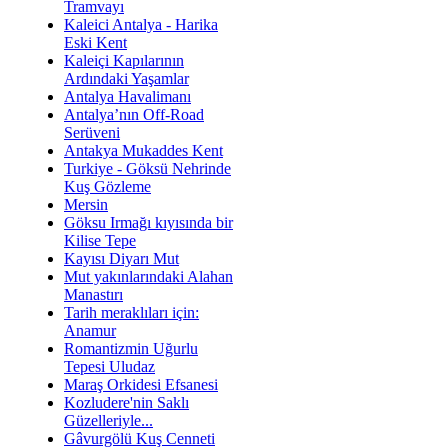
Tramvayı
Kaleici Antalya - Harika
Eski Kent
Kaleiçi Kapılarının
Ardındaki Yaşamlar
Antalya Havalimanı
Antalya’nın Off-Road
Serüveni
Antakya Mukaddes Kent
Turkiye - Göksü Nehrinde
Kuş Gözleme
Mersin
Göksu Irmağı kıyısında bir
Kilise Tepe
Kayısı Diyarı Mut
Mut yakınlarındaki Alahan
Manastırı
Tarih meraklıları için:
Anamur
Romantizmin Uğurlu
Tepesi Uludaz
Maraş Orkidesi Efsanesi
Kozludere'nin Saklı
Güzelleriyle...
Gâvurgölü Kuş Cenneti