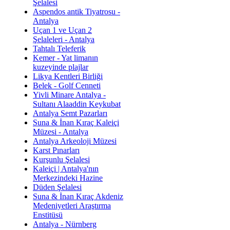
Şelalesi
Aspendos antik Tiyatrosu -
Antalya
Uçan 1 ve Uçan 2
Şelaleleri - Antalya
Tahtalı Teleferik
Kemer - Yat limanın
kuzeyinde plajlar
Likya Kentleri Birliği
Belek - Golf Cenneti
Yivli Minare Antalya -
Sultanı Alaaddin Keykubat
Antalya Semt Pazarları
Suna & İnan Kıraç Kaleiçi
Müzesi - Antalya
Antalya Arkeoloji Müzesi
Karst Pınarları
Kurşunlu Şelalesi
Kaleiçi | Antalya'nın
Merkezindeki Hazine
Düden Şelalesi
Suna & İnan Kıraç Akdeniz
Medeniyetleri Araştırma
Enstitüsü
Antalya - Nürnberg