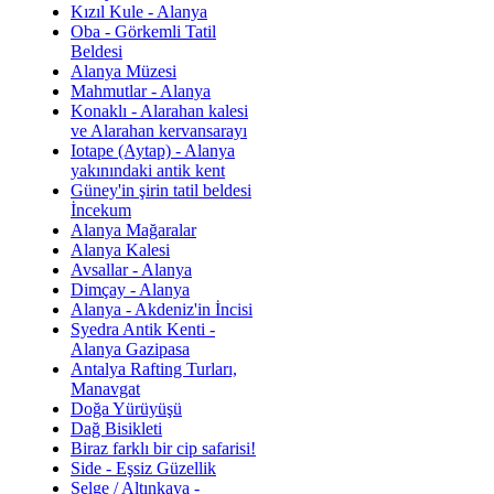
Kızıl Kule - Alanya
Oba - Görkemli Tatil
Beldesi
Alanya Müzesi
Mahmutlar - Alanya
Konaklı - Alarahan kalesi
ve Alarahan kervansarayı
Iotape (Aytap) - Alanya
yakınındaki antik kent
Güney'in şirin tatil beldesi
İncekum
Alanya Mağaralar
Alanya Kalesi
Avsallar - Alanya
Dimçay - Alanya
Alanya - Akdeniz'in İncisi
Syedra Antik Kenti -
Alanya Gazipasa
Antalya Rafting Turları,
Manavgat
Doğa Yürüyüşü
Dağ Bisikleti
Biraz farklı bir cip safarisi!
Side - Eşsiz Güzellik
Selge / Altınkaya -