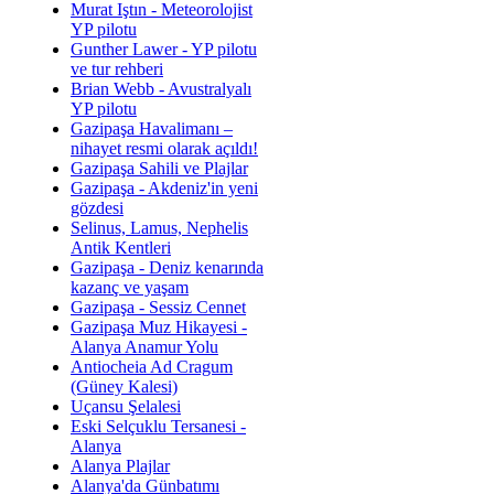
Murat Iştın - Meteorolojist
YP pilotu
Gunther Lawer - YP pilotu
ve tur rehberi
Brian Webb - Avustralyalı
YP pilotu
Gazipaşa Havalimanı –
nihayet resmi olarak açıldı!
Gazipaşa Sahili ve Plajlar
Gazipaşa - Akdeniz'in yeni
gözdesi
Selinus, Lamus, Nephelis
Antik Kentleri
Gazipaşa - Deniz kenarında
kazanç ve yaşam
Gazipaşa - Sessiz Cennet
Gazipaşa Muz Hikayesi -
Alanya Anamur Yolu
Antiocheia Ad Cragum
(Güney Kalesi)
Uçansu Şelalesi
Eski Selçuklu Tersanesi -
Alanya
Alanya Plajlar
Alanya'da Günbatımı