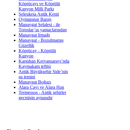
Köprüçayı ve Köprülü
Kanyon Milli Parkı
Seleukeia Antik Kenti
Oymapınar Barajı
Manavgat Şelalesi - ile
Toroslar’ın yamaçlarından
Manavgat Irmağı
Manavgat - Bozulmamış
Güzellik
Köprüçay - Köprülü
Kanyon
Kargıhan Kervansarayı’nda
Kaymakam teftişi
Antik Büyükşehir Side’nin
su temini
Manavgat Boğazı
Alara Çayı ve Alara Han
Termessos - Antik şehirler
geçmişin aynasıdır