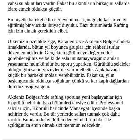
vahşi su akıntıları vardır. Fakat bu akıntıların birkaçını sallarda
idare etmek oldukça güçtür.
Emniyetle hareket edip ilerleyebilmek için güçlü kaslar ve iyi
eğitilmiş bir vücuda ihtiyaç duyulur. Bazı durumlarda Rafting
için izin almak gereklidir elbet.
Ülkemizin özellikle Ege, Karadeniz ve Akdeniz Bölgesi’ndeki
ırmaklarıda, bütün yıl boyunca gruplar için rehberli turlar
düzenlenmektedir. Gerçekten görülmeye değer yerler
görebileceğiniz ve belki de asla unutamayacağınız anıları
yaşamanız mümkündür bu sporu yaparken. Gürültülü şelaleler
olduğu gibi sakin yüzeyler de vardır elbette. Açık havada
küçük bir barbekü molası verebilirsiniz. Fakat su, yılın
başlangıcında oldukça soğuktur, çünkü su kar kaplı dağlardan
dümdüz aşağıya gelir.
Akdeniz Bölgesi’nde rafting sporuna yeni başlayanlar için
Köprülü nehrinin bazı bölümleri tavsiye edilir. Profesyonel
salcılar için, Köprülü haricinde Manavgat ilçesinde başka
nehirler de vardır. Bu tür yerlerde salları tutmak çok daha
zordur. Bundan dolayı lütfen deneyimli bir rehber ile
açıldığınıza emin olmak sizi memnun edecektir.