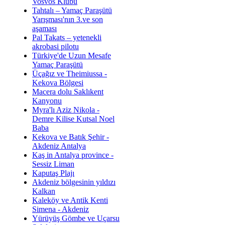
Vosvos Klübü
Tahtalı – Yamaç Paraşütü
Yarışması'nın 3.ve son
aşaması
Pal Takats – yetenekli
akrobasi pilotu
Türkiye'de Uzun Mesafe
Yamaç Paraşütü
Üçağız ve Theimiussa -
Kekova Bölgesi
Macera dolu Saklıkent
Kanyonu
Myra'lı Aziz Nikola -
Demre Kilise Kutsal Noel
Baba
Kekova ve Batık Şehir -
Akdeniz Antalya
Kaş in Antalya province -
Sessiz Liman
Kaputaş Plajı
Akdeniz bölgesinin yıldızı
Kalkan
Kaleköy ve Antik Kenti
Simena - Akdeniz
Yürüyüş Gömbe ve Uçarsu