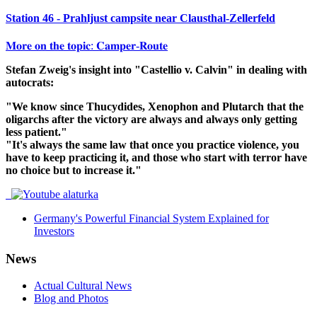
Station 46 - Prahljust campsite near Clausthal-Zellerfeld
𝐌𝐨𝐫𝐞 𝐨𝐧 𝐭𝐡𝐞 𝐭𝐨𝐩𝐢𝐜: 𝐂𝐚𝐦𝐩𝐞𝐫-𝐑𝐨𝐮𝐭𝐞
Stefan Zweig's insight into "Castellio v. Calvin" in dealing with
autocrats:
"We know since Thucydides, Xenophon and Plutarch that the
oligarchs after the victory are always and always only getting
less patient."
"It's always the same law that once you practice violence, you
have to keep practicing it, and those who start with terror have
no choice but to increase it."
Germany's Powerful Financial System Explained for
Investors
News
Actual Cultural News
Blog and Photos