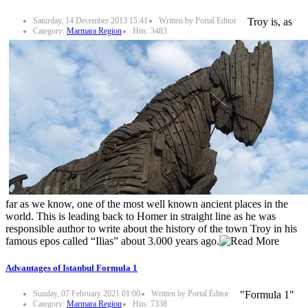
Saturday, 14 December 2013 15:41
Written by Portal Editor
Troy is, as
Category:
Marmara Region
Hits: 3483
far as we know, one of the most well known ancient places in the
world. This is leading back to Homer in straight line as he was
responsible author to write about the history of the town Troy in his
famous epos called “Ilias” about 3.000 years ago.
Advantages of Istanbul Formula 1
Sunday, 07 February 2021 01:00
Written by Portal Editor
"Formula 1"
Category:
Marmara Region
Hits: 7338