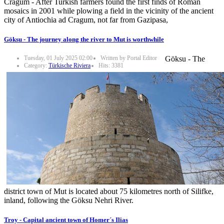
Cragum - After Turkish farmers found the first finds of Roman
mosaics in 2001 while plowing a field in the vicinity of the ancient
city of Antiochia ad Cragum, not far from Gazipasa,
Göksu - The journey along the river to Mut is worthwhile
Tuesday, 01 July 2025 02:00
Written by Portal Editor
Göksu - The
Category:
Türkische Riviera
Hits: 3381
district town of Mut is located about 75 kilometres north of Silifke,
inland, following the Göksu Nehri River.
Troy - Capital ancient town of Homer´s Ilias