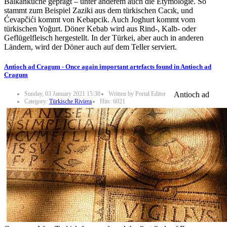
Balkanküche geprägt – unter anderem auch die Etymologie. So
stammt zum Beispiel Zaziki aus dem türkischen Cacık, und
Ćevapčići kommt von Kebapcik. Auch Joghurt kommt vom
türkischen Yoğurt. Döner Kebab wird aus Rind-, Kalb- oder
Geflügelfleisch hergestellt. In der Türkei, aber auch in anderen
Ländern, wird der Döner auch auf dem Teller serviert.
Antioch ad Cragum - Once again important artefacts found in Antioch ad
Cragum
Sunday, 03 January 2021 15:38
Written by Portal Editor
Antioch ad
Category:
Türkische Riviera
Hits: 6021