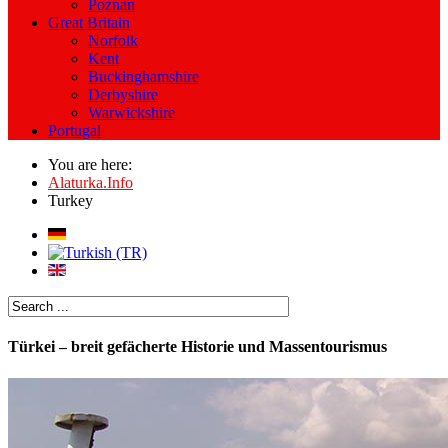
Poznan
Great Britain
Norfolk
Kent
Buckinghamshire
Derbyshire
Warwickshire
Portugal
You are here:
Alaturka.Info
Turkey
Türkei – breit gefächerte Historie und Massentourismus