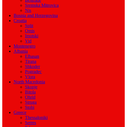
Belgrade
Sremska Mitrovica
Nis
Bosnia and Herzegovina
Croatia
Split
Omis
Imotski
Vid
Montenegro
Albania
Elbasan
Tirana
Shkoder
Pogradec
Vlora
North Macedonia
Skopje
Bitola
Ohrid
Struga
Stobi
Greece
Thessaloniki
Serres