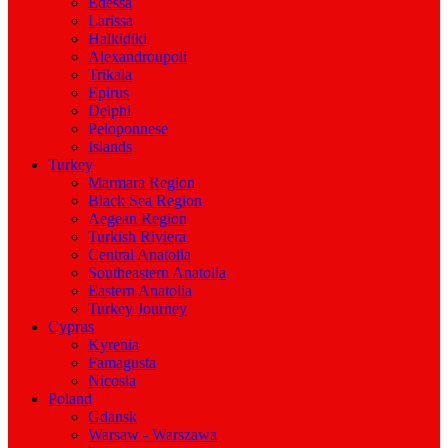
Edessa
Larissa
Halkidiki
Alexandroupoli
Trikala
Epirus
Delphi
Peloponnese
Islands
Turkey
Marmara Region
Black Sea Region
Aegean Region
Turkish Riviera
Central Anatolia
Southeastern Anatolia
Eastern Anatolia
Turkey Journey
Cyprus
Kyrenia
Famagusta
Nicosia
Poland
Gdansk
Warsaw - Warszawa