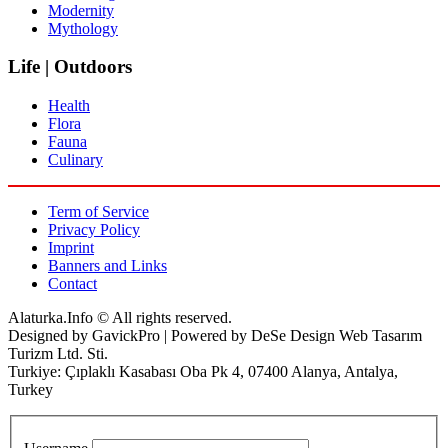
Modernity
Mythology
Life | Outdoors
Health
Flora
Fauna
Culinary
Term of Service
Privacy Policy
Imprint
Banners and Links
Contact
Alaturka.Info © All rights reserved.
Designed by GavickPro | Powered by DeSe Design Web Tasarım
Turizm Ltd. Sti.
Turkiye: Çıplaklı Kasabası Oba Pk 4, 07400 Alanya, Antalya,
Turkey