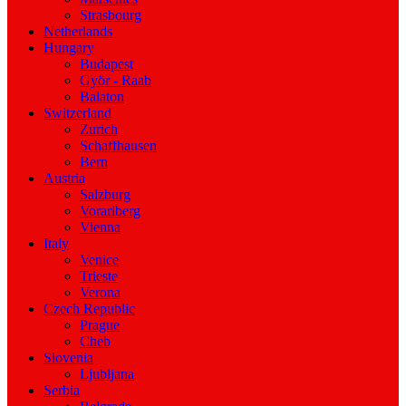
Strasbourg
Netherlands
Hungary
Budapest
Györ - Raab
Balaton
Switzerland
Zurich
Schaffhausen
Bern
Austria
Salzburg
Vorarlberg
Vienna
Italy
Venice
Trieste
Verona
Czech Republic
Prague
Cheb
Slovenia
Ljubljana
Serbia