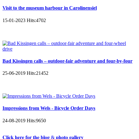
Visit to the museum harbour in Carolinensiel
15-01-2023
Hits:
4702
Bad Kissingen calls – outdoor-fair adventure and four-by-four
25-06-2019
Hits:
21452
Impressions from Wels - Bicycle Order Days
24-08-2019
Hits:
9650
𝐂𝐥𝐢𝐜𝐤 𝐡𝐞𝐫𝐞 𝐟𝐨𝐫 𝐭𝐡𝐞 𝐛𝐥𝐨𝐠 & 𝐩𝐡𝐨𝐭𝐨 𝐠𝐚𝐥𝐥𝐞𝐫𝐲