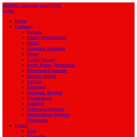
alaturka
Culture and Travel Portal
Login
Home
Germany
Bavaria
Baden-Württemberg
Berlin
Hanseatic Hamburg
Hesse
Lower Saxony
North Rhine- Westphalia
Rhineland-Palatinate
Saxony-Anhalt
Saxony
Thuringia
Hanseatic Bremen
Brandenburg
Saarland
Schleswig-Holstein
Mecklenburg-Western
Pomerania
France
Paris
Marseilles