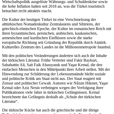
Wirtschaftspolitik ausgelöste Währungs- und Schuldenkrise sowie
die hohe Inflation halten seit 2018 an, was die Türkei touristisch
betrachtet recht attraktiv macht.
Die Kultur der heutigen Türkei ist eine Verschmelzung der
alttürkischen Nomadenkultur Zentralasiens und Sibiriens, der
griechisch-römischen Epoche, der Kultur im osmanischen Reich mit
ihren byzantinischen, persischen, arabischen, kaukasischen,
armenischen und kurdischen Einflüssen sowie die starke
europäische Richtung seit Gründung der Republik durch Atatürk.
Kulturelles Zentrum des Landes ist die Millionenmetropole Istanbul.
Mit den politischen Veränderungen änderten sich auch die Inhalte
der türkischen Literatur. Frühe Vertreter sind Fakir Baykurt,
Sabahattin Ali, Sait Faik Abasıyanık und Yaşar Kemal, die den
einfachen Menschen in den Mittelpunkt ihrer Arbeit stellen. Mit der
Hinwendung zur Schilderung der Lebensumstände bleibt soziale
und politische Kritik am Staat nicht aus. Der Staat reagiert mit
Zensur und politischer Gewalt. Autoren wie Nâzım Hikmet, Yaşar
Kemal oder Aziz Nesin verbringen wegen der Verfolgung ihrer
Publikationen viele Jahre in türkischen Gefängnissen. Kemal
bezeichnete das Gefängnis deshalb als „Schule der türkischen
Literatur“.
Die türkische Küche hat auch die griechische und die übrige