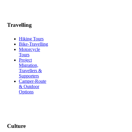
Travelling
Hiking Tours
Bike-Travelling
Motorcycle
Tours
Project
Migration,
Travellers &
Supporters
Camper-Route
& Outdoor
Options
Culture