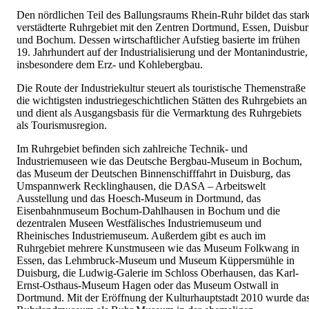
Den nördlichen Teil des Ballungsraums Rhein-Ruhr bildet das star
verstädterte Ruhrgebiet mit den Zentren Dortmund, Essen, Duisbu
und Bochum. Dessen wirtschaftlicher Aufstieg basierte im frühen
19. Jahrhundert auf der Industrialisierung und der Montanindustrie,
insbesondere dem Erz- und Kohlebergbau.
Die Route der Industriekultur steuert als touristische Themenstraße
die wichtigsten industriegeschichtlichen Stätten des Ruhrgebiets an
und dient als Ausgangsbasis für die Vermarktung des Ruhrgebiets
als Tourismusregion.
Im Ruhrgebiet befinden sich zahlreiche Technik- und
Industriemuseen wie das Deutsche Bergbau-Museum in Bochum,
das Museum der Deutschen Binnenschifffahrt in Duisburg, das
Umspannwerk Recklinghausen, die DASA – Arbeitswelt
Ausstellung und das Hoesch-Museum in Dortmund, das
Eisenbahnmuseum Bochum-Dahlhausen in Bochum und die
dezentralen Museen Westfälisches Industriemuseum und
Rheinisches Industriemuseum. Außerdem gibt es auch im
Ruhrgebiet mehrere Kunstmuseen wie das Museum Folkwang in
Essen, das Lehmbruck-Museum und Museum Küppersmühle in
Duisburg, die Ludwig-Galerie im Schloss Oberhausen, das Karl-
Ernst-Osthaus-Museum Hagen oder das Museum Ostwall in
Dortmund. Mit der Eröffnung der Kulturhauptstadt 2010 wurde da