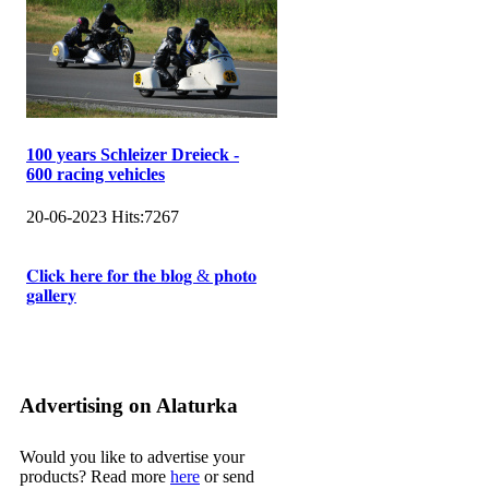
100 years Schleizer Dreieck -
600 racing vehicles
20-06-2023
Hits:
7267
𝐂𝐥𝐢𝐜𝐤 𝐡𝐞𝐫𝐞 𝐟𝐨𝐫 𝐭𝐡𝐞 𝐛𝐥𝐨𝐠 & 𝐩𝐡𝐨𝐭𝐨
𝐠𝐚𝐥𝐥𝐞𝐫𝐲
Advertising on Alaturka
Would you like to advertise your
products? Read more
here
or send