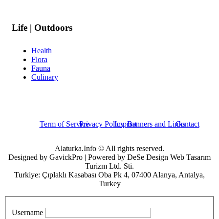
Life | Outdoors
Health
Flora
Fauna
Culinary
Term of Service
Privacy Policy
Imprint
Banners and Links
Contact
Alaturka.Info © All rights reserved.
Designed by GavickPro | Powered by DeSe Design Web Tasarım
Turizm Ltd. Sti.
Turkiye: Çıplaklı Kasabası Oba Pk 4, 07400 Alanya, Antalya,
Turkey
Username