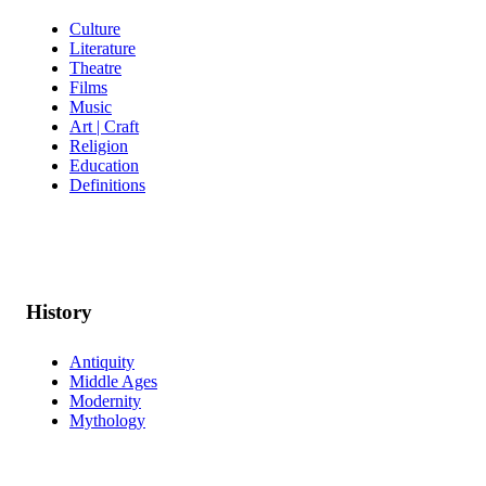
Culture
Literature
Theatre
Films
Music
Art | Craft
Religion
Education
Definitions
History
Antiquity
Middle Ages
Modernity
Mythology