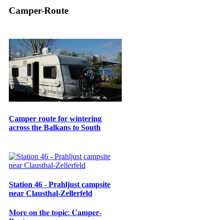
Camper-Route
Camper route for wintering
across the Balkans to South
Station 46 - Prahljust campsite
near Clausthal-Zellerfeld
𝐌𝐨𝐫𝐞 𝐨𝐧 𝐭𝐡𝐞 𝐭𝐨𝐩𝐢𝐜: 𝐂𝐚𝐦𝐩𝐞𝐫-