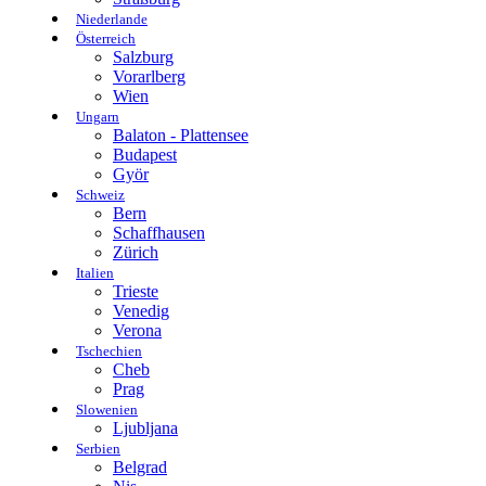
Niederlande
Österreich
Salzburg
Vorarlberg
Wien
Ungarn
Balaton - Plattensee
Budapest
Györ
Schweiz
Bern
Schaffhausen
Zürich
Italien
Trieste
Venedig
Verona
Tschechien
Cheb
Prag
Slowenien
Ljubljana
Serbien
Belgrad