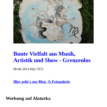
Bunte Vielfalt aus Musik,
Artistik und Show - Grenzenlos
08-06-2014
Hits:
7072
𝐇𝐢𝐞𝐫 𝐠𝐞𝐡𝐭´𝐬 𝐳𝐮𝐫 𝐁𝐥𝐨𝐠- & 𝐅𝐨𝐭𝐨𝐠𝐚𝐥𝐞𝐫𝐢𝐞
Werbung auf Alaturka