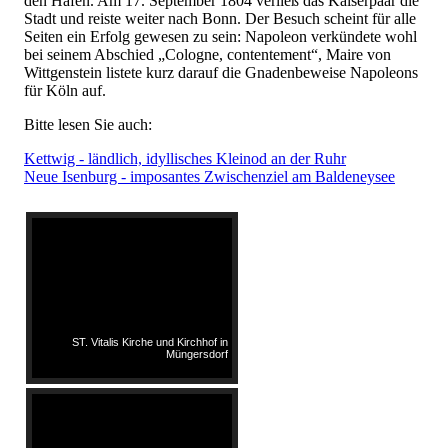
den Hafen. Am 17. September 1804 verließ das Kaiserpaar die
Stadt und reiste weiter nach Bonn. Der Besuch scheint für alle
Seiten ein Erfolg gewesen zu sein: Napoleon verkündete wohl
bei seinem Abschied „Cologne, contentement“, Maire von
Wittgenstein listete kurz darauf die Gnadenbeweise Napoleons
für Köln auf.
Bitte lesen Sie auch:
Kettwig - ländlich, idyllisches Kleinod an der Ruhr
Neue Isenburg - imposantes Zwischenziel am Baldeneysee
ST. Vitalis Kirche und Kirchhof in
Müngersdorf