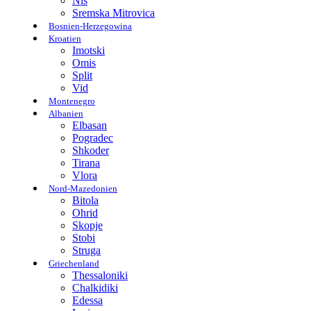
Nis
Sremska Mitrovica
Bosnien-Herzegowina
Kroatien
Imotski
Omis
Split
Vid
Montenegro
Albanien
Elbasan
Pogradec
Shkoder
Tirana
Vlora
Nord-Mazedonien
Bitola
Ohrid
Skopje
Stobi
Struga
Griechenland
Thessaloniki
Chalkidiki
Edessa