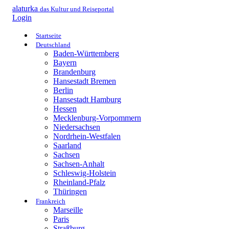
alaturka
das Kultur und Reiseportal
Login
Startseite
Deutschland
Baden-Württemberg
Bayern
Brandenburg
Hansestadt Bremen
Berlin
Hansestadt Hamburg
Hessen
Mecklenburg-Vorpommern
Niedersachsen
Nordrhein-Westfalen
Saarland
Sachsen
Sachsen-Anhalt
Schleswig-Holstein
Rheinland-Pfalz
Thüringen
Frankreich
Marseille
Paris
Straßburg