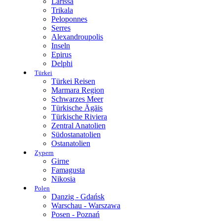
Larissa
Trikala
Peloponnes
Serres
Alexandroupolis
Inseln
Epirus
Delphi
Türkei
Türkei Reisen
Marmara Region
Schwarzes Meer
Türkische Ägäis
Türkische Riviera
Zentral Anatolien
Südostanatolien
Ostanatolien
Zypern
Girne
Famagusta
Nikosia
Polen
Danzig - Gdańsk
Warschau - Warszawa
Posen - Poznań