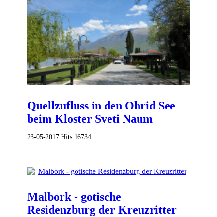
Quellzufluss in den Ohrid See
beim Kloster Sveti Naum
23-05-2017
Hits:
16734
Malbork - gotische
Residenzburg der Kreuzritter