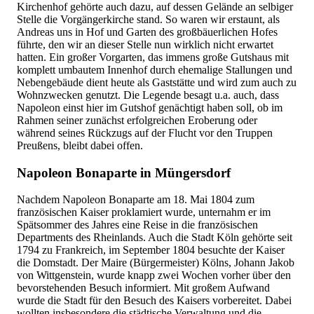
Kirchenhof gehörte auch dazu, auf dessen Gelände an selbiger
Stelle die Vorgängerkirche stand. So waren wir erstaunt, als
Andreas uns in Hof und Garten des großbäuerlichen Hofes
führte, den wir an dieser Stelle nun wirklich nicht erwartet
hatten. Ein großer Vorgarten, das immens große Gutshaus mit
komplett umbautem Innenhof durch ehemalige Stallungen und
Nebengebäude dient heute als Gaststätte und wird zum auch zu
Wohnzwecken genutzt. Die Legende besagt u.a. auch, dass
Napoleon einst hier im Gutshof genächtigt haben soll, ob im
Rahmen seiner zunächst erfolgreichen Eroberung oder
während seines Rückzugs auf der Flucht vor den Truppen
Preußens, bleibt dabei offen.
Napoleon Bonaparte in Müngersdorf
Nachdem Napoleon Bonaparte am 18. Mai 1804 zum
französischen Kaiser proklamiert wurde, unternahm er im
Spätsommer des Jahres eine Reise in die französischen
Departments des Rheinlands. Auch die Stadt Köln gehörte seit
1794 zu Frankreich, im September 1804 besuchte der Kaiser
die Domstadt. Der Maire (Bürgermeister) Kölns, Johann Jakob
von Wittgenstein, wurde knapp zwei Wochen vorher über den
bevorstehenden Besuch informiert. Mit großem Aufwand
wurde die Stadt für den Besuch des Kaisers vorbereitet. Dabei
wollten insbesondere die städtische Verwaltung und die