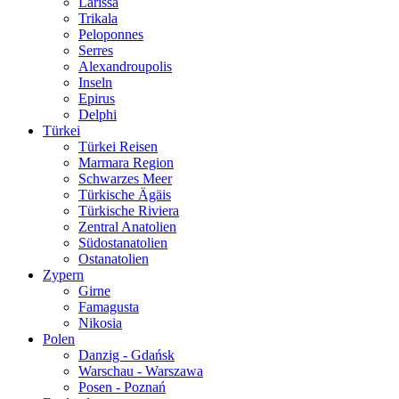
Larissa
Trikala
Peloponnes
Serres
Alexandroupolis
Inseln
Epirus
Delphi
Türkei
Türkei Reisen
Marmara Region
Schwarzes Meer
Türkische Ägäis
Türkische Riviera
Zentral Anatolien
Südostanatolien
Ostanatolien
Zypern
Girne
Famagusta
Nikosia
Polen
Danzig - Gdańsk
Warschau - Warszawa
Posen - Poznań