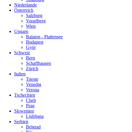
Niederlande
Österreich
Salzburg
Vorarlberg
Wien
Ungarn
Balaton - Plattensee
Budapest
Györ
Schweiz
Bern
Schaffhausen
Zürich
Italien
Trieste
Venedig
Verona
Tschechien
Cheb
Prag
Slowenien
Ljubljana
Serbien
Belgrad