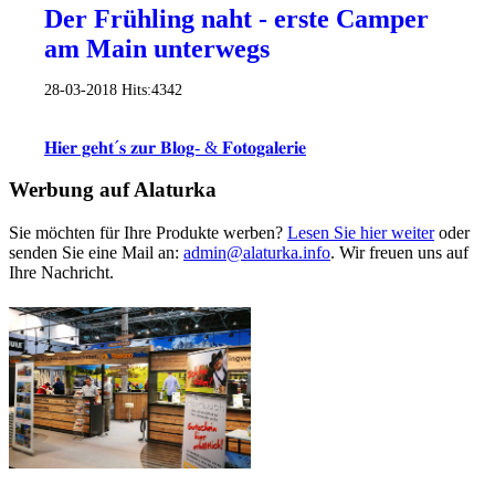
Der Frühling naht - erste Camper
am Main unterwegs
28-03-2018
Hits:
4342
𝐇𝐢𝐞𝐫 𝐠𝐞𝐡𝐭´𝐬 𝐳𝐮𝐫 𝐁𝐥𝐨𝐠- & 𝐅𝐨𝐭𝐨𝐠𝐚𝐥𝐞𝐫𝐢𝐞
Werbung auf Alaturka
Sie möchten für Ihre Produkte werben?
Lesen Sie hier weiter
oder
senden Sie eine Mail an:
admin@alaturka.info
. Wir freuen uns auf
Ihre Nachricht.