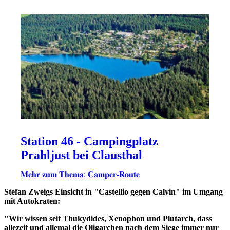
Station 46 - Campingplatz
Prahljust bei Clausthal
𝐌𝐞𝐡𝐫 𝐳𝐮𝐦 𝐓𝐡𝐞𝐦𝐚: 𝐂𝐚𝐦𝐩𝐞𝐫-𝐑𝐨𝐮𝐭𝐞
Stefan Zweigs Einsicht in "Castellio gegen Calvin" im Umgang
mit Autokraten:
"Wir wissen seit Thukydides, Xenophon und Plutarch, dass
allezeit und allemal die Oligarchen nach dem Siege immer nur