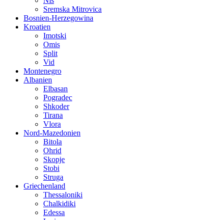
Nis
Sremska Mitrovica
Bosnien-Herzegowina
Kroatien
Imotski
Omis
Split
Vid
Montenegro
Albanien
Elbasan
Pogradec
Shkoder
Tirana
Vlora
Nord-Mazedonien
Bitola
Ohrid
Skopje
Stobi
Struga
Griechenland
Thessaloniki
Chalkidiki
Edessa