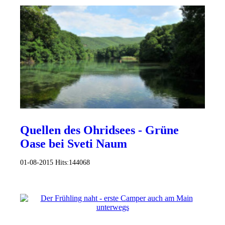
Quellen des Ohridsees - Grüne
Oase bei Sveti Naum
01-08-2015
Hits:
144068