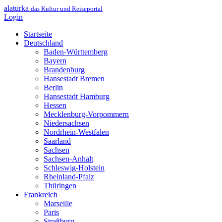
alaturka
das Kultur und Reiseportal
Login
Startseite
Deutschland
Baden-Württemberg
Bayern
Brandenburg
Hansestadt Bremen
Berlin
Hansestadt Hamburg
Hessen
Mecklenburg-Vorpommern
Niedersachsen
Nordrhein-Westfalen
Saarland
Sachsen
Sachsen-Anhalt
Schleswig-Holstein
Rheinland-Pfalz
Thüringen
Frankreich
Marseille
Paris
Straßburg