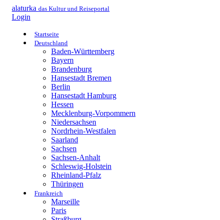
alaturka
das Kultur und Reiseportal
Login
Startseite
Deutschland
Baden-Württemberg
Bayern
Brandenburg
Hansestadt Bremen
Berlin
Hansestadt Hamburg
Hessen
Mecklenburg-Vorpommern
Niedersachsen
Nordrhein-Westfalen
Saarland
Sachsen
Sachsen-Anhalt
Schleswig-Holstein
Rheinland-Pfalz
Thüringen
Frankreich
Marseille
Paris
Straßburg