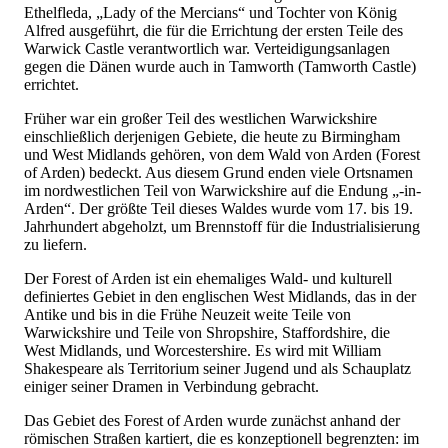
Ethelfleda, „Lady of the Mercians“ und Tochter von König
Alfred ausgeführt, die für die Errichtung der ersten Teile des
Warwick Castle verantwortlich war. Verteidigungsanlagen
gegen die Dänen wurde auch in Tamworth (Tamworth Castle)
errichtet.
Früher war ein großer Teil des westlichen Warwickshire
einschließlich derjenigen Gebiete, die heute zu Birmingham
und West Midlands gehören, von dem Wald von Arden (Forest
of Arden) bedeckt. Aus diesem Grund enden viele Ortsnamen
im nordwestlichen Teil von Warwickshire auf die Endung „-in-
Arden“. Der größte Teil dieses Waldes wurde vom 17. bis 19.
Jahrhundert abgeholzt, um Brennstoff für die Industrialisierung
zu liefern.
Der Forest of Arden ist ein ehemaliges Wald- und kulturell
definiertes Gebiet in den englischen West Midlands, das in der
Antike und bis in die Frühe Neuzeit weite Teile von
Warwickshire und Teile von Shropshire, Staffordshire, die
West Midlands, und Worcestershire. Es wird mit William
Shakespeare als Territorium seiner Jugend und als Schauplatz
einiger seiner Dramen in Verbindung gebracht.
Das Gebiet des Forest of Arden wurde zunächst anhand der
römischen Straßen kartiert, die es konzeptionell begrenzten: im