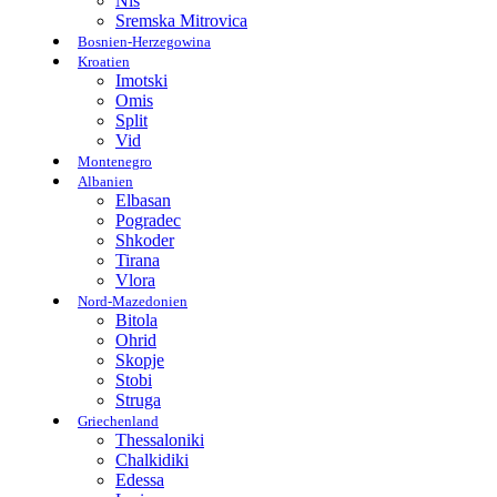
Nis
Sremska Mitrovica
Bosnien-Herzegowina
Kroatien
Imotski
Omis
Split
Vid
Montenegro
Albanien
Elbasan
Pogradec
Shkoder
Tirana
Vlora
Nord-Mazedonien
Bitola
Ohrid
Skopje
Stobi
Struga
Griechenland
Thessaloniki
Chalkidiki
Edessa