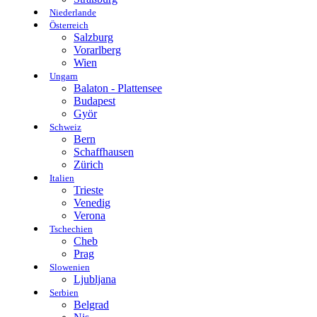
Niederlande
Österreich
Salzburg
Vorarlberg
Wien
Ungarn
Balaton - Plattensee
Budapest
Györ
Schweiz
Bern
Schaffhausen
Zürich
Italien
Trieste
Venedig
Verona
Tschechien
Cheb
Prag
Slowenien
Ljubljana
Serbien
Belgrad