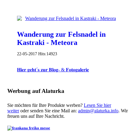
Wanderung zur Felsnadel in
Kastraki - Meteora
22-05-2017
Hits:
14923
𝐇𝐢𝐞𝐫 𝐠𝐞𝐡𝐭´𝐬 𝐳𝐮𝐫 𝐁𝐥𝐨𝐠- & 𝐅𝐨𝐭𝐨𝐠𝐚𝐥𝐞𝐫𝐢𝐞
Werbung auf Alaturka
Sie möchten für Ihre Produkte werben?
Lesen Sie hier
weiter
oder senden Sie eine Mail an:
admin@alaturka.info
. Wir
freuen uns auf Ihre Nachricht.