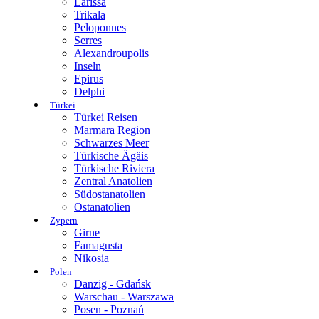
Larissa
Trikala
Peloponnes
Serres
Alexandroupolis
Inseln
Epirus
Delphi
Türkei
Türkei Reisen
Marmara Region
Schwarzes Meer
Türkische Ägäis
Türkische Riviera
Zentral Anatolien
Südostanatolien
Ostanatolien
Zypern
Girne
Famagusta
Nikosia
Polen
Danzig - Gdańsk
Warschau - Warszawa
Posen - Poznań