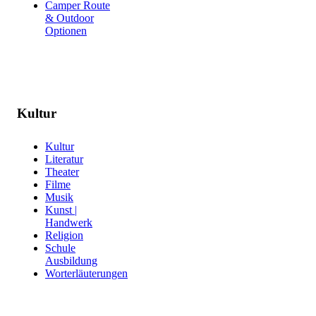
Camper Route
& Outdoor
Optionen
Kultur
Kultur
Literatur
Theater
Filme
Musik
Kunst |
Handwerk
Religion
Schule
Ausbildung
Worterläuterungen