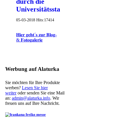
durch die
Universitätsstadt
05-03-2018
Hits:
17414
𝐇𝐢𝐞𝐫 𝐠𝐞𝐡𝐭´𝐬 𝐳𝐮𝐫 𝐁𝐥𝐨𝐠-
& 𝐅𝐨𝐭𝐨𝐠𝐚𝐥𝐞𝐫𝐢𝐞
Werbung auf Alaturka
Sie möchten für Ihre Produkte
werben?
Lesen Sie hier
weiter
oder senden Sie eine Mail
an:
admin@alaturka.info
. Wir
freuen uns auf Ihre Nachricht.