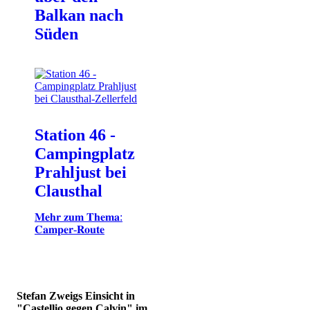
Balkan nach
Süden
Station 46 -
Campingplatz
Prahljust bei
Clausthal
𝐌𝐞𝐡𝐫 𝐳𝐮𝐦 𝐓𝐡𝐞𝐦𝐚:
𝐂𝐚𝐦𝐩𝐞𝐫-𝐑𝐨𝐮𝐭𝐞
Stefan Zweigs Einsicht in
"Castellio gegen Calvin" im