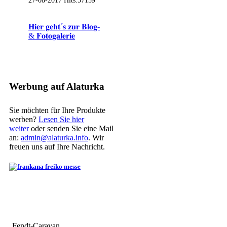
27-08-2017
Hits:
57159
𝐇𝐢𝐞𝐫 𝐠𝐞𝐡𝐭´𝐬 𝐳𝐮𝐫 𝐁𝐥𝐨𝐠-
& 𝐅𝐨𝐭𝐨𝐠𝐚𝐥𝐞𝐫𝐢𝐞
Werbung auf Alaturka
Sie möchten für Ihre Produkte
werben?
Lesen Sie hier
weiter
oder senden Sie eine Mail
an:
admin@alaturka.info
. Wir
freuen uns auf Ihre Nachricht.
Fendt-Caravan