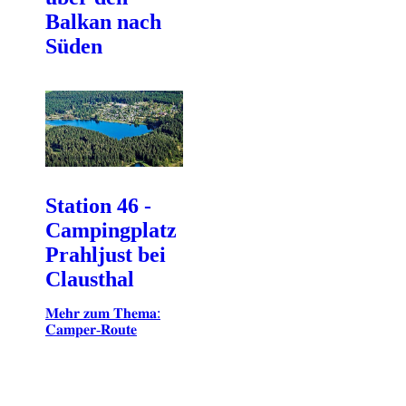
Balkan nach
Süden
Station 46 -
Campingplatz
Prahljust bei
Clausthal
𝐌𝐞𝐡𝐫 𝐳𝐮𝐦 𝐓𝐡𝐞𝐦𝐚:
𝐂𝐚𝐦𝐩𝐞𝐫-𝐑𝐨𝐮𝐭𝐞