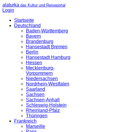
alaturka
das Kultur und Reiseportal
Login
Startseite
Deutschland
Baden-Württemberg
Bayern
Brandenburg
Hansestadt Bremen
Berlin
Hansestadt Hamburg
Hessen
Mecklenburg-
Vorpommern
Niedersachsen
Nordrhein-Westfalen
Saarland
Sachsen
Sachsen-Anhalt
Schleswig-Holstein
Rheinland-Pfalz
Thüringen
Frankreich
Marseille
Paris