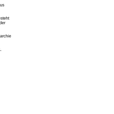
mus
esteht
der
narchie
,