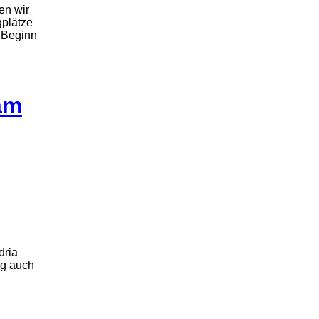
en wir
gplätze
u Beginn
am
dria
eg auch