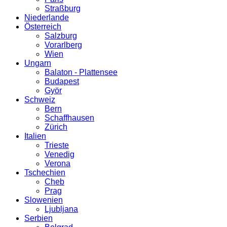
Straßburg
Niederlande
Österreich
Salzburg
Vorarlberg
Wien
Ungarn
Balaton - Plattensee
Budapest
Györ
Schweiz
Bern
Schaffhausen
Zürich
Italien
Trieste
Venedig
Verona
Tschechien
Cheb
Prag
Slowenien
Ljubljana
Serbien