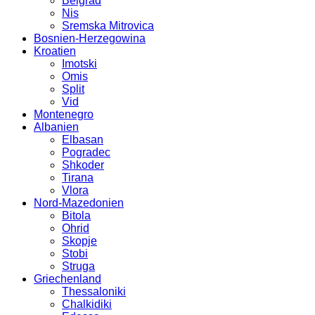
Belgrad
Nis
Sremska Mitrovica
Bosnien-Herzegowina
Kroatien
Imotski
Omis
Split
Vid
Montenegro
Albanien
Elbasan
Pogradec
Shkoder
Tirana
Vlora
Nord-Mazedonien
Bitola
Ohrid
Skopje
Stobi
Struga
Griechenland
Thessaloniki
Chalkidiki