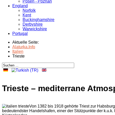
Posen - Poznań
England
Norfolk
Kent
Buckinghamshire
Derbyshire
Warwickshire
Portugal
Aktuelle Seite:
Alaturka.Info
Italien
Trieste
Trieste – mediterrane Atmo
Von 1382 bis 1918 gehörte Triest zur Habsbur
bedeutendster Handelshafen, einer der Stützpunkte der k.u.k. 