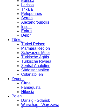
Edessa
Larissa
Trikala
Peloponnes
Serres
Alexandroupolis
Inseln
Epirus
Delphi
Türkei
Türkei Reisen
Marmara Region
Schwarzes Meer
Türkische Ägäis
Türkische Riviera
Zentral Anatolien
Südostanatolien
Ostanatolien
Zypern
Girne
Famagusta
Nikosia
Polen
Danzig - Gdańsk
Warschau - Warszawa