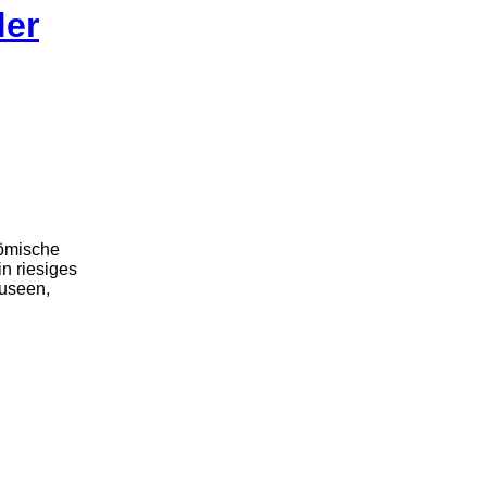
der
römische
in riesiges
Museen,