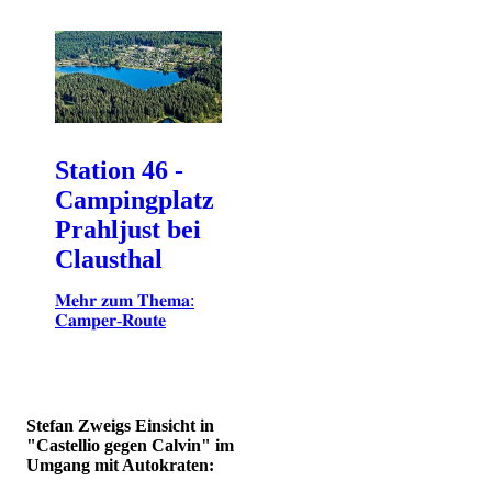
Station 46 -
Campingplatz
Prahljust bei
Clausthal
𝐌𝐞𝐡𝐫 𝐳𝐮𝐦 𝐓𝐡𝐞𝐦𝐚:
𝐂𝐚𝐦𝐩𝐞𝐫-𝐑𝐨𝐮𝐭𝐞
Stefan Zweigs Einsicht in
"Castellio gegen Calvin" im
Umgang mit Autokraten: