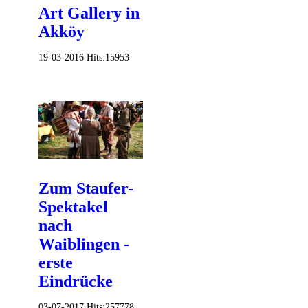
Art Gallery in
Akköy
19-03-2016
Hits:
15953
Zum Staufer-
Spektakel
nach
Waiblingen -
erste
Eindrücke
03-07-2017
Hits:
257778