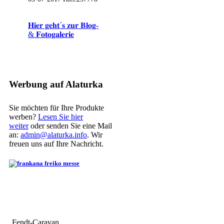
𝐇𝐢𝐞𝐫 𝐠𝐞𝐡𝐭´𝐬 𝐳𝐮𝐫 𝐁𝐥𝐨𝐠-
& 𝐅𝐨𝐭𝐨𝐠𝐚𝐥𝐞𝐫𝐢𝐞
Werbung auf Alaturka
Sie möchten für Ihre Produkte
werben?
Lesen Sie hier
weiter
oder senden Sie eine Mail
an:
admin@alaturka.info
. Wir
freuen uns auf Ihre Nachricht.
Fendt-Caravan