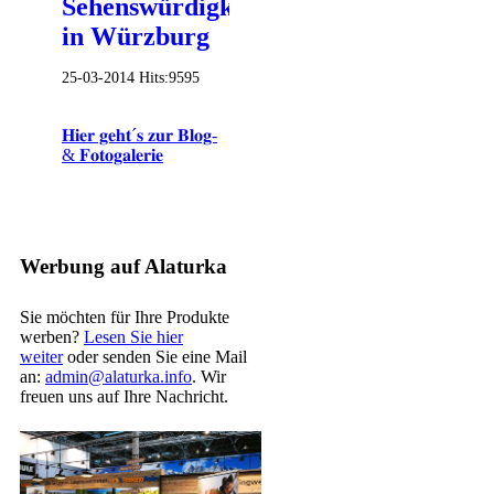
Sehenswürdigkeiten
in Würzburg
25-03-2014
Hits:
9595
𝐇𝐢𝐞𝐫 𝐠𝐞𝐡𝐭´𝐬 𝐳𝐮𝐫 𝐁𝐥𝐨𝐠-
& 𝐅𝐨𝐭𝐨𝐠𝐚𝐥𝐞𝐫𝐢𝐞
Werbung auf Alaturka
Sie möchten für Ihre Produkte
werben?
Lesen Sie hier
weiter
oder senden Sie eine Mail
an:
admin@alaturka.info
. Wir
freuen uns auf Ihre Nachricht.