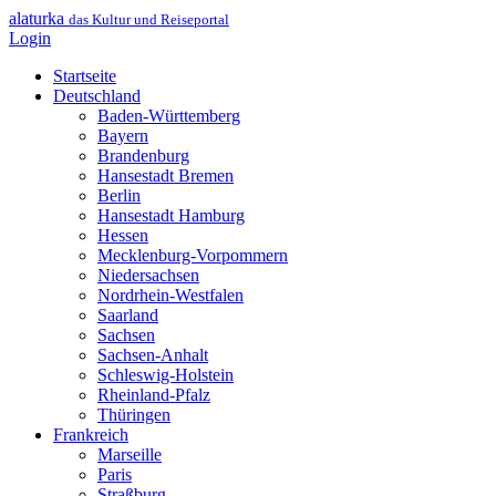
alaturka
das Kultur und Reiseportal
Login
Startseite
Deutschland
Baden-Württemberg
Bayern
Brandenburg
Hansestadt Bremen
Berlin
Hansestadt Hamburg
Hessen
Mecklenburg-Vorpommern
Niedersachsen
Nordrhein-Westfalen
Saarland
Sachsen
Sachsen-Anhalt
Schleswig-Holstein
Rheinland-Pfalz
Thüringen
Frankreich
Marseille
Paris
Straßburg