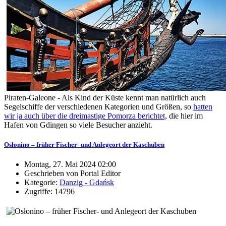
Piraten-Galeone - Als Kind der Küste kennt man natürlich auch
Segelschiffe der verschiedenen Kategorien und Größen, so
hatten
wir ja auch über die dreimastige Pomorza berichtet,
die hier im
Hafen von Gdingen so viele Besucher anzieht.
Osłonino – früher Fischer- und Anlegeort der Kaschuben
Montag, 27. Mai 2024 02:00
Geschrieben von Portal Editor
Kategorie:
Danzig - Gdańsk
Zugriffe: 14796