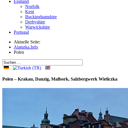
England
Norfolk
Kent
Buckinghamshire
Derbyshire
Warwickshire
Portugal
Aktuelle Seite:
Alaturka.Info
Polen
Polen – Krakau, Danzig, Malbork, Salzbergwerk Wieliczka