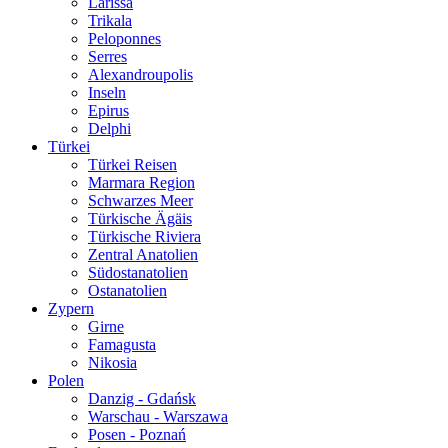
Larissa
Trikala
Peloponnes
Serres
Alexandroupolis
Inseln
Epirus
Delphi
Türkei
Türkei Reisen
Marmara Region
Schwarzes Meer
Türkische Ägäis
Türkische Riviera
Zentral Anatolien
Südostanatolien
Ostanatolien
Zypern
Girne
Famagusta
Nikosia
Polen
Danzig - Gdańsk
Warschau - Warszawa
Posen - Poznań