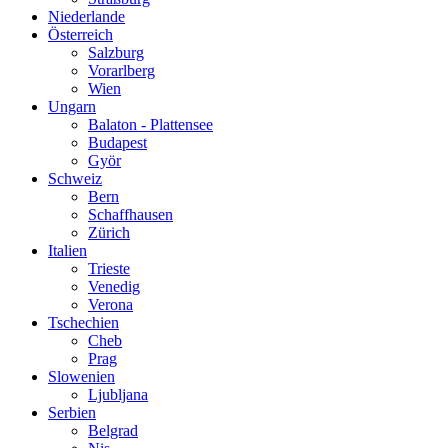
Niederlande
Österreich
Salzburg
Vorarlberg
Wien
Ungarn
Balaton - Plattensee
Budapest
Györ
Schweiz
Bern
Schaffhausen
Zürich
Italien
Trieste
Venedig
Verona
Tschechien
Cheb
Prag
Slowenien
Ljubljana
Serbien
Belgrad