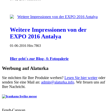
Weitere Impressionen von der
EXPO 2016 Antalya
01-06-2016
Hits:
7863
𝐇𝐢𝐞𝐫 𝐠𝐞𝐡𝐭´𝐬 𝐳𝐮𝐫 𝐁𝐥𝐨𝐠- & 𝐅𝐨𝐭𝐨𝐠𝐚𝐥𝐞𝐫𝐢𝐞
Werbung auf Alaturka
Sie möchten für Ihre Produkte werben?
Lesen Sie hier weiter
oder
senden Sie eine Mail an:
admin@alaturka.info
. Wir freuen uns auf
Ihre Nachricht.
Fendt-Caravan