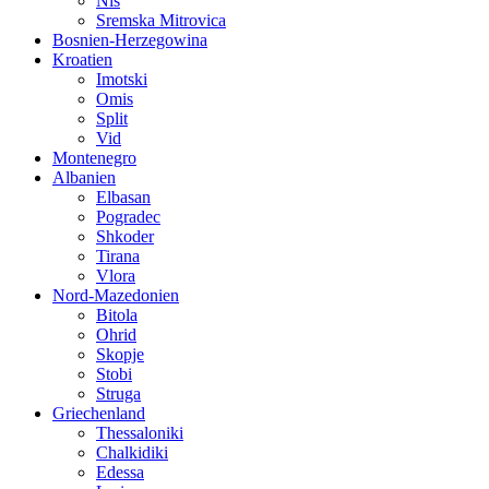
Nis
Sremska Mitrovica
Bosnien-Herzegowina
Kroatien
Imotski
Omis
Split
Vid
Montenegro
Albanien
Elbasan
Pogradec
Shkoder
Tirana
Vlora
Nord-Mazedonien
Bitola
Ohrid
Skopje
Stobi
Struga
Griechenland
Thessaloniki
Chalkidiki
Edessa