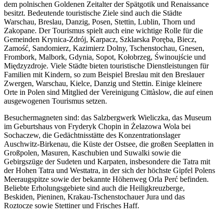
dem polnischen Goldenen Zeitalter der Spätgotik und Renaissance
besitzt. Bedeutende touristische Ziele sind auch die Städte
Warschau, Breslau, Danzig, Posen, Stettin, Lublin, Thorn und
Zakopane. Der Tourismus spielt auch eine wichtige Rolle für die
Gemeinden Krynica-Zdrój, Karpacz, Szklarska Poręba, Biecz,
Zamość, Sandomierz, Kazimierz Dolny, Tschenstochau, Gnesen,
Frombork, Malbork, Gdynia, Sopot, Kołobrzeg, Świnoujście und
Międzyzdroje. Viele Städte bieten touristische Dienstleistungen für
Familien mit Kindern, so zum Beispiel Breslau mit den Breslauer
Zwergen, Warschau, Kielce, Danzig und Stettin. Einige kleinere
Orte in Polen sind Mitglied der Vereinigung Cittàslow, die auf einen
ausgewogenen Tourismus setzen.
Besuchermagneten sind: das Salzbergwerk Wieliczka, das Museum
im Geburtshaus von Fryderyk Chopin in Żelazowa Wola bei
Sochaczew, die Gedächtnisstätte des Konzentrationslager
Auschwitz-Birkenau, die Küste der Ostsee, die großen Seeplatten in
Großpolen, Masuren, Kaschubien und Suwalki sowie die
Gebirgszüge der Sudeten und Karpaten, insbesondere die Tatra mit
der Hohen Tatra und Westtatra, in der sich der höchste Gipfel Polens
Meeraugspitze sowie der bekannte Höhenweg Orla Perć befinden.
Beliebte Erholungsgebiete sind auch die Heiligkreuzberge,
Beskiden, Pieninen, Krakau-Tschenstochauer Jura und das
Roztocze sowie Stettiner und Frisches Haff.