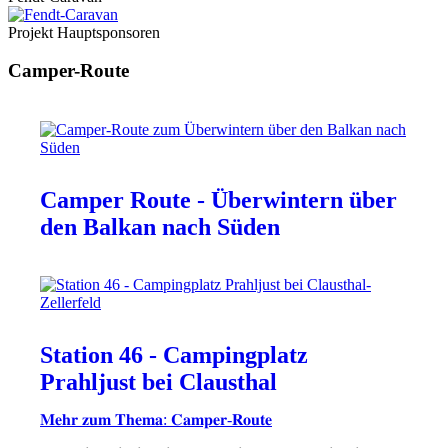
Projekt Hauptsponsoren
Camper-Route
Camper Route - Überwintern über
den Balkan nach Süden
Station 46 - Campingplatz
Prahljust bei Clausthal
𝐌𝐞𝐡𝐫 𝐳𝐮𝐦 𝐓𝐡𝐞𝐦𝐚: 𝐂𝐚𝐦𝐩𝐞𝐫-𝐑𝐨𝐮𝐭𝐞