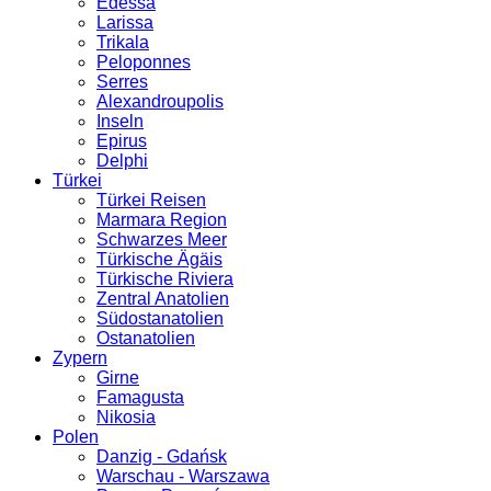
Edessa
Larissa
Trikala
Peloponnes
Serres
Alexandroupolis
Inseln
Epirus
Delphi
Türkei
Türkei Reisen
Marmara Region
Schwarzes Meer
Türkische Ägäis
Türkische Riviera
Zentral Anatolien
Südostanatolien
Ostanatolien
Zypern
Girne
Famagusta
Nikosia
Polen
Danzig - Gdańsk
Warschau - Warszawa