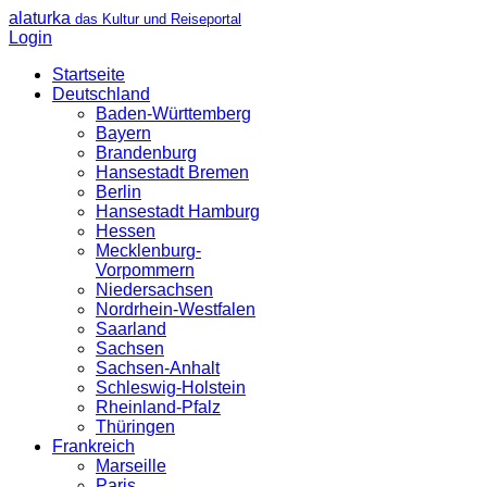
alaturka
das Kultur und Reiseportal
Login
Startseite
Deutschland
Baden-Württemberg
Bayern
Brandenburg
Hansestadt Bremen
Berlin
Hansestadt Hamburg
Hessen
Mecklenburg-
Vorpommern
Niedersachsen
Nordrhein-Westfalen
Saarland
Sachsen
Sachsen-Anhalt
Schleswig-Holstein
Rheinland-Pfalz
Thüringen
Frankreich
Marseille
Paris