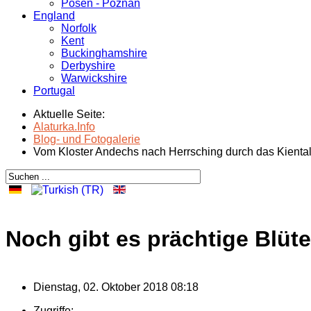
Posen - Poznań
England
Norfolk
Kent
Buckinghamshire
Derbyshire
Warwickshire
Portugal
Aktuelle Seite:
Alaturka.Info
Blog- und Fotogalerie
Vom Kloster Andechs nach Herrsching durch das Kienta
Noch gibt es prächtige Blüt
Dienstag, 02. Oktober 2018 08:18
Zugriffe: