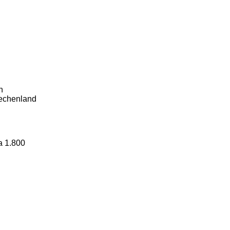
n
iechenland
a 1.800