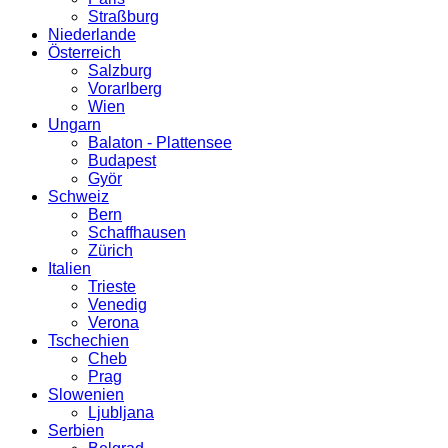
Straßburg
Niederlande
Österreich
Salzburg
Vorarlberg
Wien
Ungarn
Balaton - Plattensee
Budapest
Györ
Schweiz
Bern
Schaffhausen
Zürich
Italien
Trieste
Venedig
Verona
Tschechien
Cheb
Prag
Slowenien
Ljubljana
Serbien