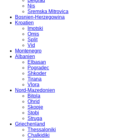
Belgrad
Nis
Sremska Mitrovica
Bosnien-Herzegowina
Kroatien
Imotski
Omis
Split
Vid
Montenegro
Albanien
Elbasan
Pogradec
Shkoder
Tirana
Vlora
Nord-Mazedonien
Bitola
Ohrid
Skopje
Stobi
Struga
Griechenland
Thessaloniki
Chalkidiki