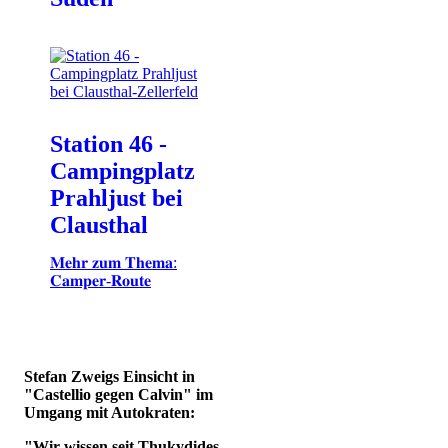
Station 46 -
Campingplatz
Prahljust bei
Clausthal
𝐌𝐞𝐡𝐫 𝐳𝐮𝐦 𝐓𝐡𝐞𝐦𝐚:
𝐂𝐚𝐦𝐩𝐞𝐫-𝐑𝐨𝐮𝐭𝐞
Stefan Zweigs Einsicht in
"Castellio gegen Calvin" im
Umgang mit Autokraten:
"Wir wissen seit Thukydides,