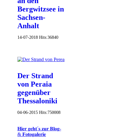
an den
Bergwitzsee in
Sachsen-
Anhalt
14-07-2018
Hits:
36840
Der Strand
von Peraia
gegenüber
Thessaloniki
04-06-2015
Hits:
750008
𝐇𝐢𝐞𝐫 𝐠𝐞𝐡𝐭´𝐬 𝐳𝐮𝐫 𝐁𝐥𝐨𝐠-
& 𝐅𝐨𝐭𝐨𝐠𝐚𝐥𝐞𝐫𝐢𝐞