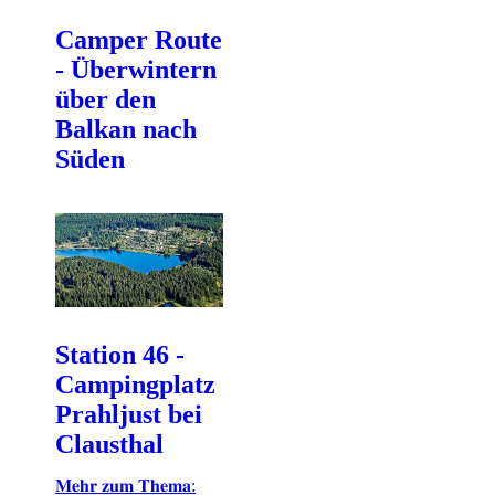
Camper Route
- Überwintern
über den
Balkan nach
Süden
Station 46 -
Campingplatz
Prahljust bei
Clausthal
𝐌𝐞𝐡𝐫 𝐳𝐮𝐦 𝐓𝐡𝐞𝐦𝐚: