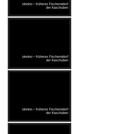
słonino – früheres Fischereidorf
der Kaschuben
słonino – früheres Fischereidorf
der Kaschuben
słonino – früheres Fischereidorf
der Kaschuben