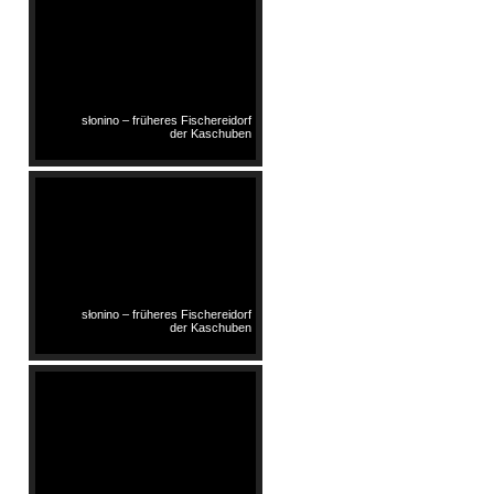
słonino – früheres Fischereidorf
der Kaschuben
słonino – früheres Fischereidorf
der Kaschuben