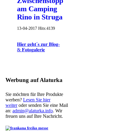
Zwischenstopp
am Camping
Rino in Struga
13-04-2017
Hits:
4139
𝐇𝐢𝐞𝐫 𝐠𝐞𝐡𝐭´𝐬 𝐳𝐮𝐫 𝐁𝐥𝐨𝐠-
& 𝐅𝐨𝐭𝐨𝐠𝐚𝐥𝐞𝐫𝐢𝐞
Werbung auf Alaturka
Sie möchten für Ihre Produkte
werben?
Lesen Sie hier
weiter
oder senden Sie eine Mail
an:
admin@alaturka.info
. Wir
freuen uns auf Ihre Nachricht.