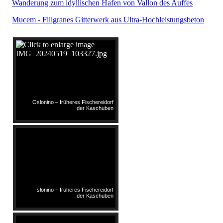
Wanderung zum idyllischen Hafen von Vallon des Auffes
Mucem - Filigranes Gitterwerk aus Ultra-Hochleistungsbeton
Osłonino – früheres Fischereidorf
der Kaschuben
słonino – früheres Fischereidorf
der Kaschuben