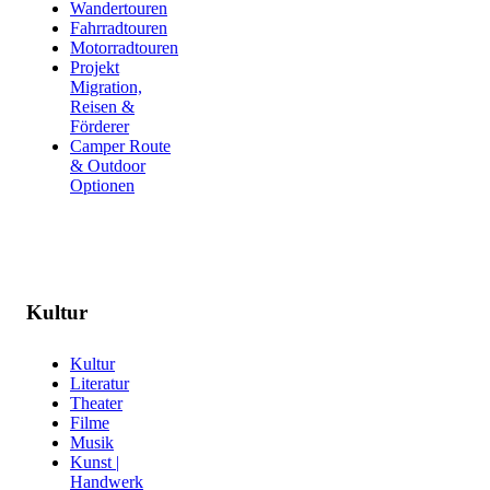
Wandertouren
Fahrradtouren
Motorradtouren
Projekt
Migration,
Reisen &
Förderer
Camper Route
& Outdoor
Optionen
Kultur
Kultur
Literatur
Theater
Filme
Musik
Kunst |
Handwerk