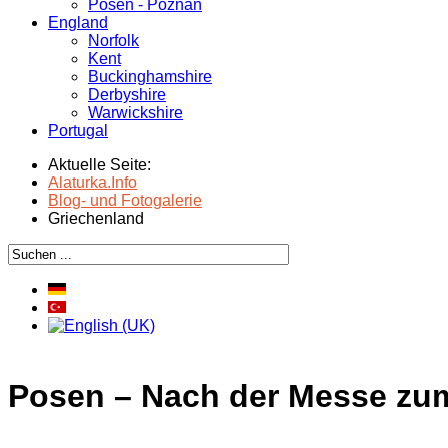
Posen - Poznań
England
Norfolk
Kent
Buckinghamshire
Derbyshire
Warwickshire
Portugal
Aktuelle Seite:
Alaturka.Info
Blog- und Fotogalerie
Griechenland
Posen – Nach der Messe zu