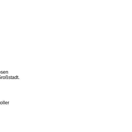
osen
Großstadt.
oller