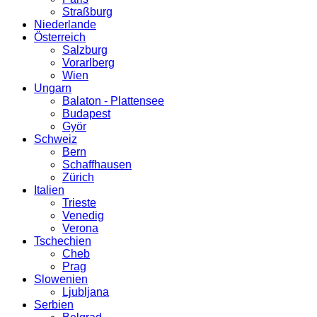
Straßburg
Niederlande
Österreich
Salzburg
Vorarlberg
Wien
Ungarn
Balaton - Plattensee
Budapest
Györ
Schweiz
Bern
Schaffhausen
Zürich
Italien
Trieste
Venedig
Verona
Tschechien
Cheb
Prag
Slowenien
Ljubljana
Serbien