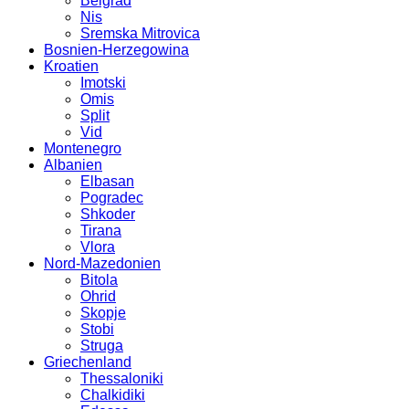
Belgrad
Nis
Sremska Mitrovica
Bosnien-Herzegowina
Kroatien
Imotski
Omis
Split
Vid
Montenegro
Albanien
Elbasan
Pogradec
Shkoder
Tirana
Vlora
Nord-Mazedonien
Bitola
Ohrid
Skopje
Stobi
Struga
Griechenland
Thessaloniki
Chalkidiki