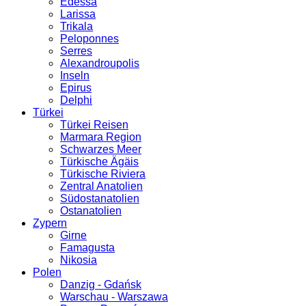
Edessa
Larissa
Trikala
Peloponnes
Serres
Alexandroupolis
Inseln
Epirus
Delphi
Türkei
Türkei Reisen
Marmara Region
Schwarzes Meer
Türkische Ägäis
Türkische Riviera
Zentral Anatolien
Südostanatolien
Ostanatolien
Zypern
Girne
Famagusta
Nikosia
Polen
Danzig - Gdańsk
Warschau - Warszawa