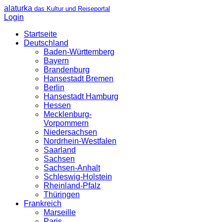
alaturka
das Kultur und Reiseportal
Login
Startseite
Deutschland
Baden-Württemberg
Bayern
Brandenburg
Hansestadt Bremen
Berlin
Hansestadt Hamburg
Hessen
Mecklenburg-
Vorpommern
Niedersachsen
Nordrhein-Westfalen
Saarland
Sachsen
Sachsen-Anhalt
Schleswig-Holstein
Rheinland-Pfalz
Thüringen
Frankreich
Marseille
Paris