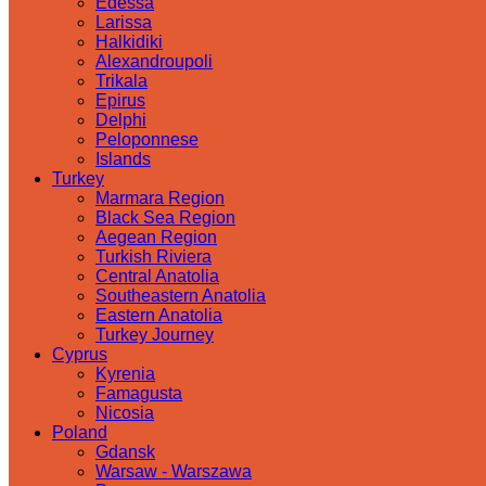
Edessa
Larissa
Halkidiki
Alexandroupoli
Trikala
Epirus
Delphi
Peloponnese
Islands
Turkey
Marmara Region
Black Sea Region
Aegean Region
Turkish Riviera
Central Anatolia
Southeastern Anatolia
Eastern Anatolia
Turkey Journey
Cyprus
Kyrenia
Famagusta
Nicosia
Poland
Gdansk
Warsaw - Warszawa