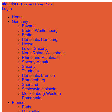
alaturka
Culture and Travel Portal
Login
Home
Germany
Bavaria
Baden-Württemberg
Berlin
Hanseatic Hamburg
Hesse
Lower Saxony
North Rhine- Westphalia
Rhineland-Palatinate
Saxony-Anhalt
Saxony
Thuringia
Hanseatic Bremen
Brandenburg
Saarland
Schleswig-Holstein
Mecklenburg-Western
Pomerania
France
Paris
Marseilles