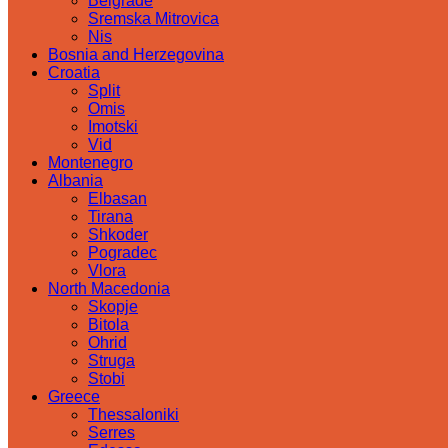
Belgrade
Sremska Mitrovica
Nis
Bosnia and Herzegovina
Croatia
Split
Omis
Imotski
Vid
Montenegro
Albania
Elbasan
Tirana
Shkoder
Pogradec
Vlora
North Macedonia
Skopje
Bitola
Ohrid
Struga
Stobi
Greece
Thessaloniki
Serres