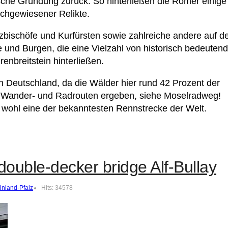
sche Gründung zurück. So hinterließen die Römer einige
chgewiesener Relikte.
rzbischöfe und Kurfürsten sowie zahlreiche andere auf 
und Burgen, die eine Vielzahl von historisch bedeuten
nbreitstein hinterließen.
n Deutschland, da die Wälder hier rund 42 Prozent der
e Wander- und Radrouten ergeben, siehe Moselradweg!
- wohl eine der bekanntesten Rennstrecke der Welt.
double-decker bridge Alf-Bullay
inland-Pfalz
Hits: 34578