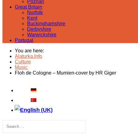
Poznan
Great Britain
Norfolk
Kent
Buckinghamshire
Derbyshire
Warwickshire
Portugal
You are here:
Alaturka.Info
Culture
Music
Floh de Cologne – Mumien-cover by HR Giger