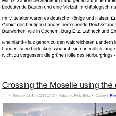
Mainz. Zahlreiche Städte im Land gehen auf eine römi
bedeutende Bauten und eine Vielzahl archäologisch na
Im Mittelalter waren es deutsche Könige und Kaiser, E
Gebiet des heutigen Landes herrschende Reichsstände 
Bauwerken, wie in Cochem, Burg Eltz, Lahneck und Ehre
Rheinland-Pfalz gehört zu den waldreichsten Ländern i
Landesfläche bedecken, wodurch sich unendlich lang
Nicht zu vergessen: die grüne Hölle des Nürburgrings 
Crossing the Moselle using the 
Thursday, 21 June 2018 17:50
Written by Portal Editor
Category:
Rhe