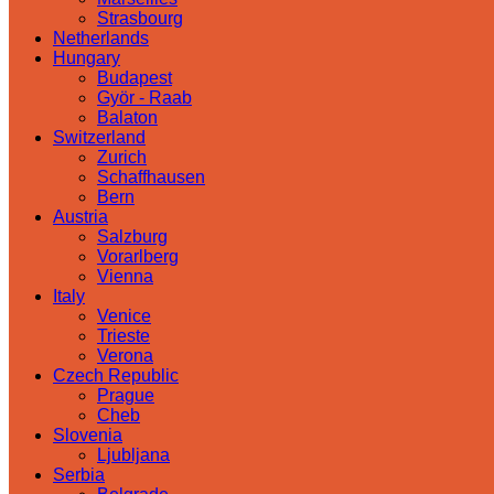
Strasbourg
Netherlands
Hungary
Budapest
Györ - Raab
Balaton
Switzerland
Zurich
Schaffhausen
Bern
Austria
Salzburg
Vorarlberg
Vienna
Italy
Venice
Trieste
Verona
Czech Republic
Prague
Cheb
Slovenia
Ljubljana
Serbia