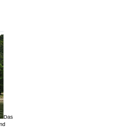
Das
und