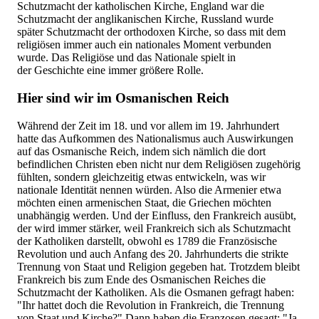
Schutzmacht der katholischen Kirche, England war die
Schutzmacht der anglikanischen Kirche, Russland wurde
später Schutzmacht der orthodoxen Kirche, so dass mit dem
religiösen immer auch ein nationales Moment verbunden
wurde. Das Religiöse und das Nationale spielt in
der Geschichte eine immer größere Rolle.
Hier sind wir im Osmanischen Reich
Während der Zeit im 18. und vor allem im 19. Jahrhundert
hatte das Aufkommen des Nationalismus auch Auswirkungen
auf das Osmanische Reich, indem sich nämlich die dort
befindlichen Christen eben nicht nur dem Religiösen zugehörig
fühlten, sondern gleichzeitig etwas entwickeln, was wir
nationale Identität nennen würden. Also die Armenier etwa
möchten einen armenischen Staat, die Griechen möchten
unabhängig werden. Und der Einfluss, den Frankreich ausübt,
der wird immer stärker, weil Frankreich sich als Schutzmacht
der Katholiken darstellt, obwohl es 1789 die Französische
Revolution und auch Anfang des 20. Jahrhunderts die strikte
Trennung von Staat und Religion gegeben hat. Trotzdem bleibt
Frankreich bis zum Ende des Osmanischen Reiches die
Schutzmacht der Katholiken. Als die Osmanen gefragt haben:
"Ihr hattet doch die Revolution in Frankreich, die Trennung
von Staat und Kirche?" Dann haben die Franzosen gesagt: "Ja,