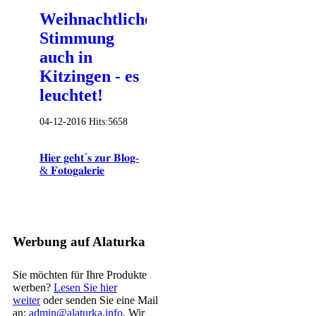
Weihnachtliche
Stimmung
auch in
Kitzingen - es
leuchtet!
04-12-2016
Hits:
5658
𝐇𝐢𝐞𝐫 𝐠𝐞𝐡𝐭´𝐬 𝐳𝐮𝐫 𝐁𝐥𝐨𝐠-
& 𝐅𝐨𝐭𝐨𝐠𝐚𝐥𝐞𝐫𝐢𝐞
Werbung auf Alaturka
Sie möchten für Ihre Produkte
werben?
Lesen Sie hier
weiter
oder senden Sie eine Mail
an:
admin@alaturka.info
. Wir