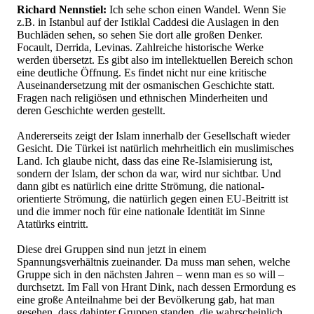
Richard Nennstiel:
Ich sehe schon einen Wandel. Wenn Sie
z.B. in Istanbul auf der Istiklal Caddesi die Auslagen in den
Buchläden sehen, so sehen Sie dort alle großen Denker.
Focault, Derrida, Levinas. Zahlreiche historische Werke
werden übersetzt. Es gibt also im intellektuellen Bereich schon
eine deutliche Öffnung. Es findet nicht nur eine kritische
Auseinandersetzung mit der osmanischen Geschichte statt.
Fragen nach religiösen und ethnischen Minderheiten und
deren Geschichte werden gestellt.
Andererseits zeigt der Islam innerhalb der Gesellschaft wieder
Gesicht. Die Türkei ist natürlich mehrheitlich ein muslimisches
Land. Ich glaube nicht, dass das eine Re-Islamisierung ist,
sondern der Islam, der schon da war, wird nur sichtbar. Und
dann gibt es natürlich eine dritte Strömung, die national-
orientierte Strömung, die natürlich gegen einen EU-Beitritt ist
und die immer noch für eine nationale Identität im Sinne
Atatürks eintritt.
Diese drei Gruppen sind nun jetzt in einem
Spannungsverhältnis zueinander. Da muss man sehen, welche
Gruppe sich in den nächsten Jahren – wenn man es so will –
durchsetzt. Im Fall von Hrant Dink, nach dessen Ermordung es
eine große Anteilnahme bei der Bevölkerung gab, hat man
gesehen, dass dahinter Gruppen standen, die wahrscheinlich