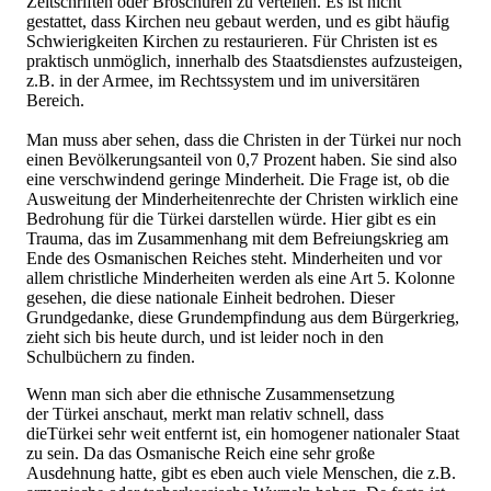
Zeitschriften oder Broschüren zu verteilen. Es ist nicht
gestattet, dass Kirchen neu gebaut werden, und es gibt häufig
Schwierigkeiten Kirchen zu restaurieren. Für Christen ist es
praktisch unmöglich, innerhalb des Staatsdienstes aufzusteigen,
z.B. in der Armee, im Rechtssystem und im universitären
Bereich.
Man muss aber sehen, dass die Christen in der Türkei nur noch
einen Bevölkerungsanteil von 0,7 Prozent haben. Sie sind also
eine verschwindend geringe Minderheit. Die Frage ist, ob die
Ausweitung der Minderheitenrechte der Christen wirklich eine
Bedrohung für die Türkei darstellen würde. Hier gibt es ein
Trauma, das im Zusammenhang mit dem Befreiungskrieg am
Ende des Osmanischen Reiches steht. Minderheiten und vor
allem christliche Minderheiten werden als eine Art 5. Kolonne
gesehen, die diese nationale Einheit bedrohen. Dieser
Grundgedanke, diese Grundempfindung aus dem Bürgerkrieg,
zieht sich bis heute durch, und ist leider noch in den
Schulbüchern zu finden.
Wenn man sich aber die ethnische Zusammensetzung
der Türkei anschaut, merkt man relativ schnell, dass
dieTürkei sehr weit entfernt ist, ein homogener nationaler Staat
zu sein. Da das Osmanische Reich eine sehr große
Ausdehnung hatte, gibt es eben auch viele Menschen, die z.B.