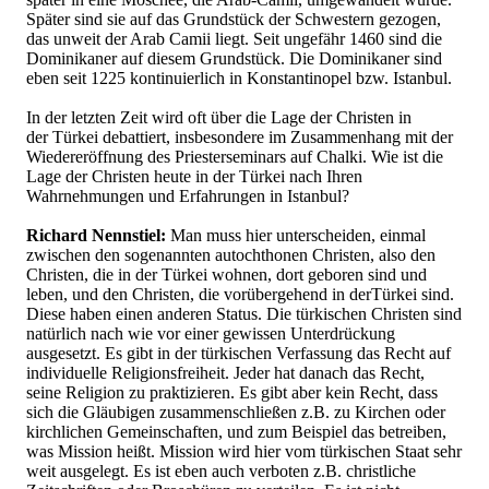
Später sind sie auf das Grundstück der Schwestern gezogen,
das unweit der Arab Camii liegt. Seit ungefähr 1460 sind die
Dominikaner auf diesem Grundstück. Die Dominikaner sind
eben seit 1225 kontinuierlich in Konstantinopel bzw. Istanbul.
In der letzten Zeit wird oft über die Lage der Christen in
der Türkei debattiert, insbesondere im Zusammenhang mit der
Wiedereröffnung des Priesterseminars auf Chalki. Wie ist die
Lage der Christen heute in der Türkei nach Ihren
Wahrnehmungen und Erfahrungen in Istanbul?
Richard Nennstiel:
Man muss hier unterscheiden, einmal
zwischen den sogenannten autochthonen Christen, also den
Christen, die in der Türkei wohnen, dort geboren sind und
leben, und den Christen, die vorübergehend in derTürkei sind.
Diese haben einen anderen Status. Die türkischen Christen sind
natürlich nach wie vor einer gewissen Unterdrückung
ausgesetzt. Es gibt in der türkischen Verfassung das Recht auf
individuelle Religionsfreiheit. Jeder hat danach das Recht,
seine Religion zu praktizieren. Es gibt aber kein Recht, dass
sich die Gläubigen zusammenschließen z.B. zu Kirchen oder
kirchlichen Gemeinschaften, und zum Beispiel das betreiben,
was Mission heißt. Mission wird hier vom türkischen Staat sehr
weit ausgelegt. Es ist eben auch verboten z.B. christliche