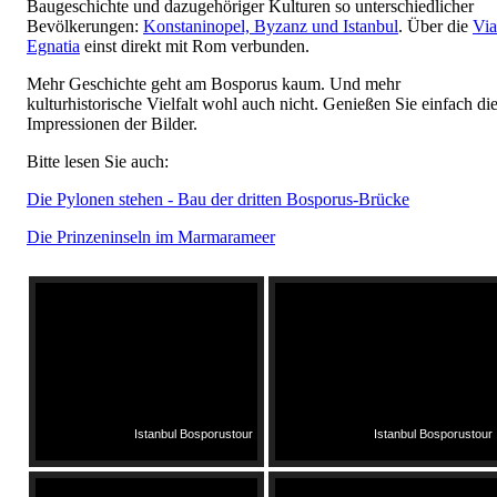
Baugeschichte und dazugehöriger Kulturen so unterschiedlicher
Bevölkerungen:
Konstaninopel, Byzanz und Istanbul
. Über die
Via
Egnatia
einst direkt mit Rom verbunden.
Mehr Geschichte geht am Bosporus kaum. Und mehr
kulturhistorische Vielfalt wohl auch nicht. Genießen Sie einfach di
Impressionen der Bilder.
Bitte lesen Sie auch:
Die Pylonen stehen - Bau der dritten Bosporus-Brücke
Die Prinzeninseln im Marmarameer
Istanbul Bosporustour
Istanbul Bosporustour