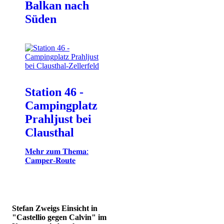
Balkan nach
Süden
Station 46 -
Campingplatz
Prahljust bei
Clausthal
𝐌𝐞𝐡𝐫 𝐳𝐮𝐦 𝐓𝐡𝐞𝐦𝐚:
𝐂𝐚𝐦𝐩𝐞𝐫-𝐑𝐨𝐮𝐭𝐞
Stefan Zweigs Einsicht in
"Castellio gegen Calvin" im