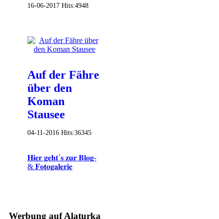
16-06-2017
Hits:
4948
Auf der Fähre
über den
Koman
Stausee
04-11-2016
Hits:
36345
𝐇𝐢𝐞𝐫 𝐠𝐞𝐡𝐭´𝐬 𝐳𝐮𝐫 𝐁𝐥𝐨𝐠-
& 𝐅𝐨𝐭𝐨𝐠𝐚𝐥𝐞𝐫𝐢𝐞
Werbung auf Alaturka