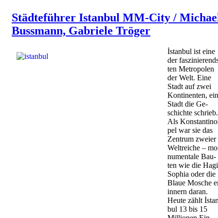
Städteführer Istanbul MM-City / Michae
Bussmann, Gabriele Tröger
İstan­bul ist eine
der fas­zi­nie­rend
ten Me­tro­po­len
der Welt. Eine
Stadt auf zwei
Kon­ti­nen­ten, ei
Stadt die Ge­
schich­te schrieb.
Als Kon­stan­ti­no
pel war sie das
Zen­trum zwei­er
Welt­rei­che – mo
nu­men­ta­le Bau­
ten wie die Hag
So­phia oder die
Blaue Mo­sche e
in­nern daran.
Heute zählt İsta
bul 13 bis 15
Mil­lio­nen Ein­