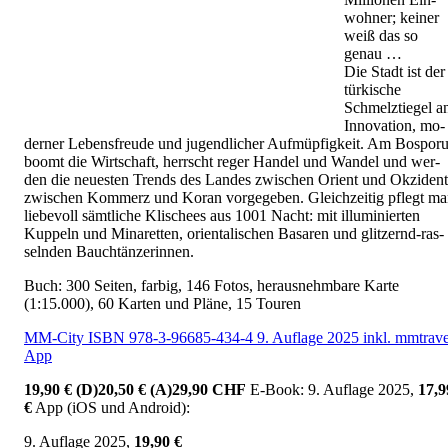
woh­ner; kei­ner
weiß das so
genau …
Die Stadt ist der
tür­ki­sche
Schmelz­tie­gel a
In­no­va­ti­on, mo­
der­ner Le­bens­freu­de und ju­gend­li­cher Auf­müp­fig­keit. Am Bo­spo­r
boomt die Wirt­schaft, herrscht reger Han­del und Wan­del und wer­
den die neu­es­ten Trends des Lan­des zwi­schen Ori­ent und Ok­zi­dent
zwi­schen Kom­merz und Koran vor­ge­ge­ben. Gleich­zei­tig pflegt m
lie­be­voll sämt­li­che Kli­schees aus 1001 Nacht: mit il­lu­mi­nier­ten
Kup­peln und Mi­na­ret­ten, ori­en­ta­li­schen Basa­ren und glit­zernd-ras­
seln­den Bauch­tän­ze­rin­nen.
Buch: 300 Seiten, farbig, 146 Fotos, herausnehmbare Karte
(1:15.000), 60 Karten und Pläne, 15 Touren
MM-City ISBN 978-3-96685-434-4 9. Auflage 2025 inkl. mmtrave
App
19,90 € (D)20,50 € (A)29,90 CHF
E-Book: 9. Auflage 2025,
17,9
€
App (iOS und Android):
9. Auflage 2025,
19,90 €