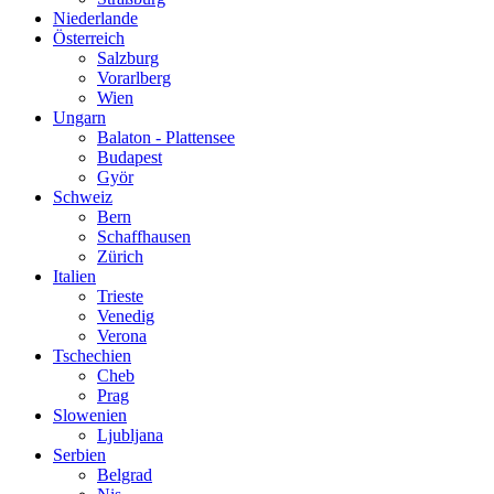
Niederlande
Österreich
Salzburg
Vorarlberg
Wien
Ungarn
Balaton - Plattensee
Budapest
Györ
Schweiz
Bern
Schaffhausen
Zürich
Italien
Trieste
Venedig
Verona
Tschechien
Cheb
Prag
Slowenien
Ljubljana
Serbien
Belgrad