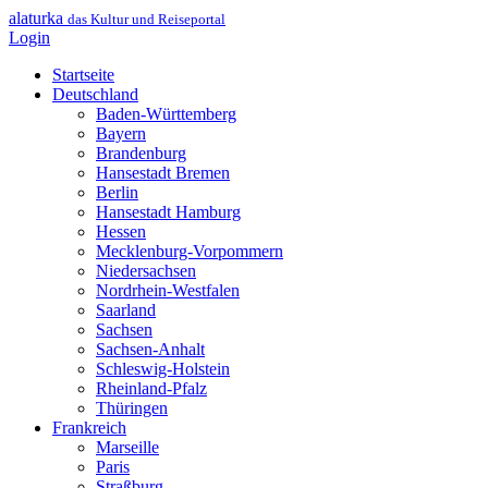
alaturka
das Kultur und Reiseportal
Login
Startseite
Deutschland
Baden-Württemberg
Bayern
Brandenburg
Hansestadt Bremen
Berlin
Hansestadt Hamburg
Hessen
Mecklenburg-Vorpommern
Niedersachsen
Nordrhein-Westfalen
Saarland
Sachsen
Sachsen-Anhalt
Schleswig-Holstein
Rheinland-Pfalz
Thüringen
Frankreich
Marseille
Paris
Straßburg