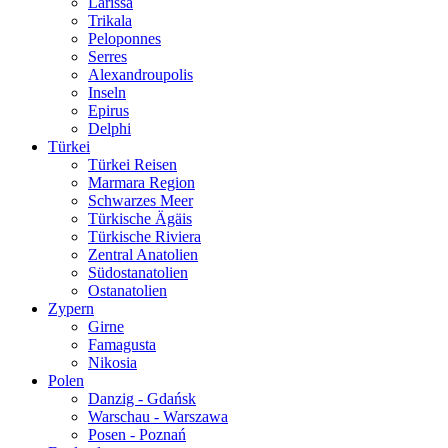
Larissa
Trikala
Peloponnes
Serres
Alexandroupolis
Inseln
Epirus
Delphi
Türkei
Türkei Reisen
Marmara Region
Schwarzes Meer
Türkische Ägäis
Türkische Riviera
Zentral Anatolien
Südostanatolien
Ostanatolien
Zypern
Girne
Famagusta
Nikosia
Polen
Danzig - Gdańsk
Warschau - Warszawa
Posen - Poznań