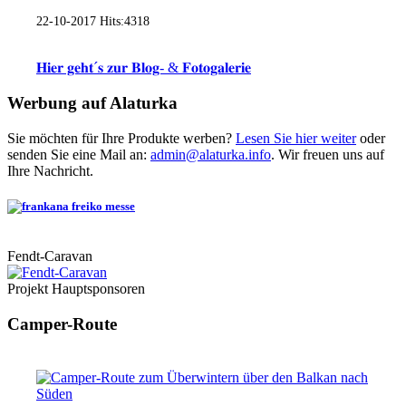
22-10-2017
Hits:
4318
𝐇𝐢𝐞𝐫 𝐠𝐞𝐡𝐭´𝐬 𝐳𝐮𝐫 𝐁𝐥𝐨𝐠- & 𝐅𝐨𝐭𝐨𝐠𝐚𝐥𝐞𝐫𝐢𝐞
Werbung auf Alaturka
Sie möchten für Ihre Produkte werben?
Lesen Sie hier weiter
oder
senden Sie eine Mail an:
admin@alaturka.info
. Wir freuen uns auf
Ihre Nachricht.
Fendt-Caravan
Projekt Hauptsponsoren
Camper-Route