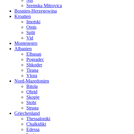
Nis
Sremska Mitrovica
Bosnien-Herzegowina
Kroatien
Imotski
Omis
Split
Vid
Montenegro
Albanien
Elbasan
Pogradec
Shkoder
Tirana
Vlora
Nord-Mazedonien
Bitola
Ohrid
Skopje
Stobi
Struga
Griechenland
Thessaloniki
Chalkidiki
Edessa