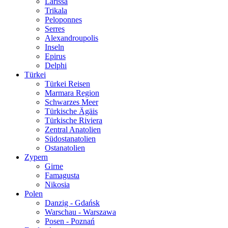
Larissa
Trikala
Peloponnes
Serres
Alexandroupolis
Inseln
Epirus
Delphi
Türkei
Türkei Reisen
Marmara Region
Schwarzes Meer
Türkische Ägäis
Türkische Riviera
Zentral Anatolien
Südostanatolien
Ostanatolien
Zypern
Girne
Famagusta
Nikosia
Polen
Danzig - Gdańsk
Warschau - Warszawa
Posen - Poznań