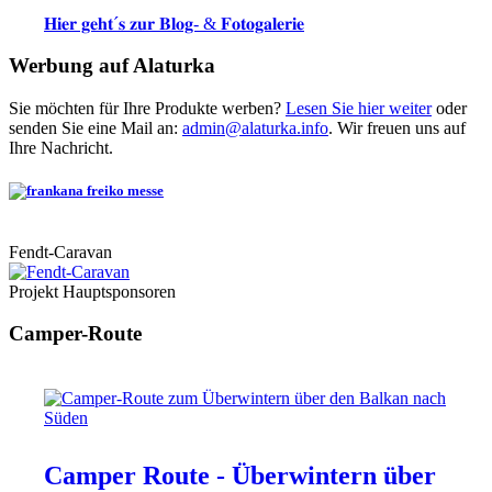
𝐇𝐢𝐞𝐫 𝐠𝐞𝐡𝐭´𝐬 𝐳𝐮𝐫 𝐁𝐥𝐨𝐠- & 𝐅𝐨𝐭𝐨𝐠𝐚𝐥𝐞𝐫𝐢𝐞
Werbung auf Alaturka
Sie möchten für Ihre Produkte werben?
Lesen Sie hier weiter
oder
senden Sie eine Mail an:
admin@alaturka.info
. Wir freuen uns auf
Ihre Nachricht.
Fendt-Caravan
Projekt Hauptsponsoren
Camper-Route
Camper Route - Überwintern über