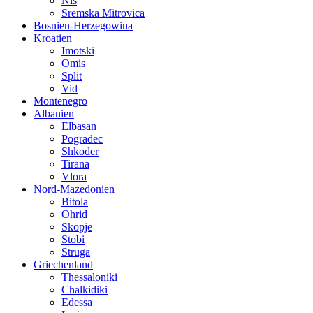
Nis
Sremska Mitrovica
Bosnien-Herzegowina
Kroatien
Imotski
Omis
Split
Vid
Montenegro
Albanien
Elbasan
Pogradec
Shkoder
Tirana
Vlora
Nord-Mazedonien
Bitola
Ohrid
Skopje
Stobi
Struga
Griechenland
Thessaloniki
Chalkidiki
Edessa