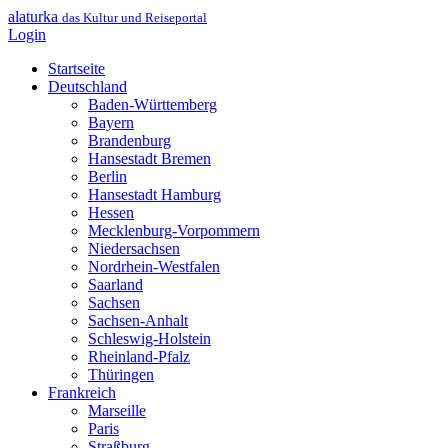
alaturka
das Kultur und Reiseportal
Login
Startseite
Deutschland
Baden-Württemberg
Bayern
Brandenburg
Hansestadt Bremen
Berlin
Hansestadt Hamburg
Hessen
Mecklenburg-Vorpommern
Niedersachsen
Nordrhein-Westfalen
Saarland
Sachsen
Sachsen-Anhalt
Schleswig-Holstein
Rheinland-Pfalz
Thüringen
Frankreich
Marseille
Paris
Straßburg