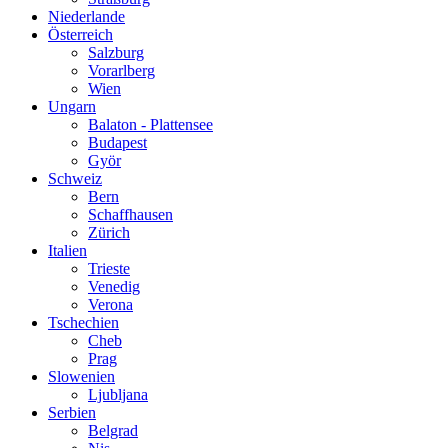
Niederlande
Österreich
Salzburg
Vorarlberg
Wien
Ungarn
Balaton - Plattensee
Budapest
Györ
Schweiz
Bern
Schaffhausen
Zürich
Italien
Trieste
Venedig
Verona
Tschechien
Cheb
Prag
Slowenien
Ljubljana
Serbien
Belgrad