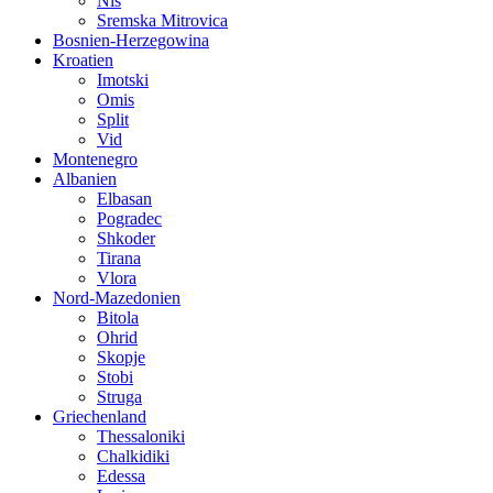
Nis
Sremska Mitrovica
Bosnien-Herzegowina
Kroatien
Imotski
Omis
Split
Vid
Montenegro
Albanien
Elbasan
Pogradec
Shkoder
Tirana
Vlora
Nord-Mazedonien
Bitola
Ohrid
Skopje
Stobi
Struga
Griechenland
Thessaloniki
Chalkidiki
Edessa