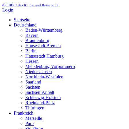
alaturka
das Kultur und Reiseportal
Login
Startseite
Deutschland
Baden-Württemberg
Bayern
Brandenburg
Hansestadt Bremen
Berlin
Hansestadt Hamburg
Hessen
Mecklenburg-Vorpommern
Niedersachsen
Nordrhein-Westfalen
Saarland
Sachsen
Sachsen-Anhalt
Schleswig-Holstein
Rheinland-Pfalz
Thüringen
Frankreich
Marseille
Paris
Straßburg