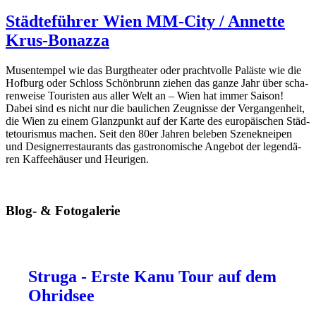
Städteführer
Wien MM-City /
Annette
Krus-Bonazza
Mu­sen­tem­pel wie das Burg­thea­ter oder pracht­vol­le Pa­läs­te wie die
Hof­burg oder Schloss Schön­brunn zie­hen das ganze Jahr über scha­
ren­wei­se Tou­ris­ten aus aller Welt an – Wien hat immer Sai­son!
Dabei sind es nicht nur die bau­li­chen Zeug­nis­se der Ver­gan­gen­heit,
die Wien zu einem Glanz­punkt auf der Karte des eu­ro­päi­schen Städ­
te­tou­ris­mus ma­chen. Seit den 80er Jah­ren be­le­ben Sze­ne­knei­pen
und De­si­gner­re­stau­rants das gas­tro­no­mi­sche An­ge­bot der le­gen­dä­
ren Kaf­fee­häu­ser und Heu­ri­gen.
Blog- & Fotogalerie
Struga - Erste Kanu Tour auf dem
Ohridsee