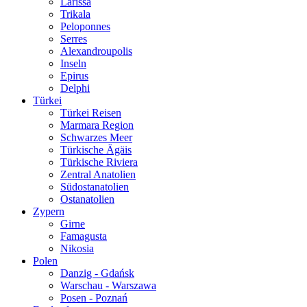
Larissa
Trikala
Peloponnes
Serres
Alexandroupolis
Inseln
Epirus
Delphi
Türkei
Türkei Reisen
Marmara Region
Schwarzes Meer
Türkische Ägäis
Türkische Riviera
Zentral Anatolien
Südostanatolien
Ostanatolien
Zypern
Girne
Famagusta
Nikosia
Polen
Danzig - Gdańsk
Warschau - Warszawa
Posen - Poznań