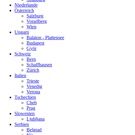
Niederlande
Österreich
Salzburg
Vorarlberg
Wien
Ungarn
Balaton - Plattensee
Budapest
Györ
Schweiz
Bern
Schaffhausen
Zürich
Italien
Trieste
Venedig
Verona
Tschechien
Cheb
Prag
Slowenien
Ljubljana
Serbien
Belgrad