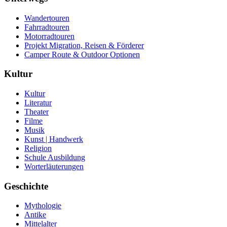
Wandertouren
Fahrradtouren
Motorradtouren
Projekt Migration, Reisen & Förderer
Camper Route & Outdoor Optionen
Kultur
Kultur
Literatur
Theater
Filme
Musik
Kunst | Handwerk
Religion
Schule Ausbildung
Worterläuterungen
Geschichte
Mythologie
Antike
Mittelalter