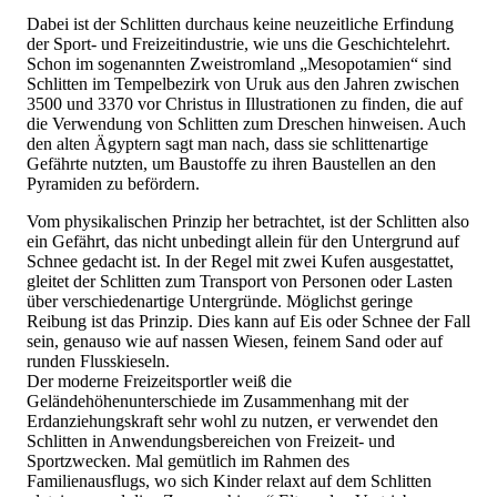
Dabei ist der Schlitten durchaus keine neuzeitliche Erfindung
der Sport- und Freizeitindustrie, wie uns die Geschichtelehrt.
Schon im sogenannten Zweistromland „Mesopotamien“ sind
Schlitten im Tempelbezirk von Uruk aus den Jahren zwischen
3500 und 3370 vor Christus in Illustrationen zu finden, die auf
die Verwendung von Schlitten zum Dreschen hinweisen. Auch
den alten Ägyptern sagt man nach, dass sie schlittenartige
Gefährte nutzten, um Baustoffe zu ihren Baustellen an den
Pyramiden zu befördern.
Vom physikalischen Prinzip her betrachtet, ist der Schlitten also
ein Gefährt, das nicht unbedingt allein für den Untergrund auf
Schnee gedacht ist. In der Regel mit zwei Kufen ausgestattet,
gleitet der Schlitten zum Transport von Personen oder Lasten
über verschiedenartige Untergründe. Möglichst geringe
Reibung ist das Prinzip. Dies kann auf Eis oder Schnee der Fall
sein, genauso wie auf nassen Wiesen, feinem Sand oder auf
runden Flusskieseln.
Der moderne Freizeitsportler weiß die
Geländehöhenunterschiede im Zusammenhang mit der
Erdanziehungskraft sehr wohl zu nutzen, er verwendet den
Schlitten in Anwendungsbereichen von Freizeit- und
Sportzwecken. Mal gemütlich im Rahmen des
Familienausflugs, wo sich Kinder relaxt auf dem Schlitten