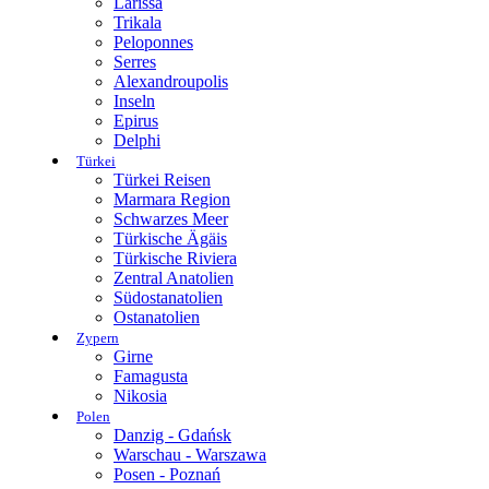
Larissa
Trikala
Peloponnes
Serres
Alexandroupolis
Inseln
Epirus
Delphi
Türkei
Türkei Reisen
Marmara Region
Schwarzes Meer
Türkische Ägäis
Türkische Riviera
Zentral Anatolien
Südostanatolien
Ostanatolien
Zypern
Girne
Famagusta
Nikosia
Polen
Danzig - Gdańsk
Warschau - Warszawa
Posen - Poznań