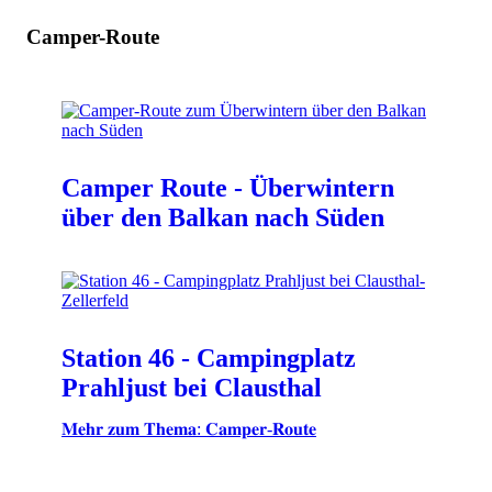
Camper-Route
Camper Route - Überwintern
über den Balkan nach Süden
Station 46 - Campingplatz
Prahljust bei Clausthal
𝐌𝐞𝐡𝐫 𝐳𝐮𝐦 𝐓𝐡𝐞𝐦𝐚: 𝐂𝐚𝐦𝐩𝐞𝐫-𝐑𝐨𝐮𝐭𝐞