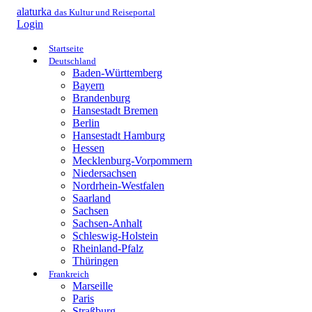
alaturka
das Kultur und Reiseportal
Login
Startseite
Deutschland
Baden-Württemberg
Bayern
Brandenburg
Hansestadt Bremen
Berlin
Hansestadt Hamburg
Hessen
Mecklenburg-Vorpommern
Niedersachsen
Nordrhein-Westfalen
Saarland
Sachsen
Sachsen-Anhalt
Schleswig-Holstein
Rheinland-Pfalz
Thüringen
Frankreich
Marseille
Paris
Straßburg