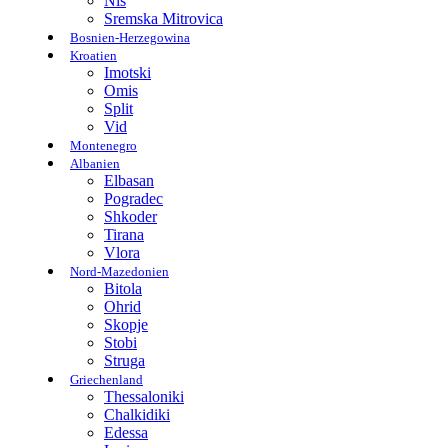
Nis
Sremska Mitrovica
Bosnien-Herzegowina
Kroatien
Imotski
Omis
Split
Vid
Montenegro
Albanien
Elbasan
Pogradec
Shkoder
Tirana
Vlora
Nord-Mazedonien
Bitola
Ohrid
Skopje
Stobi
Struga
Griechenland
Thessaloniki
Chalkidiki
Edessa