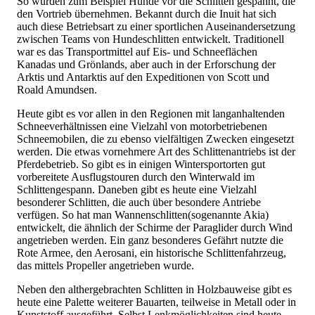
So wurden zum Beispiel Hunde vor die Schlitten gespannt, die
den Vortrieb übernehmen. Bekannt durch die Inuit hat sich
auch diese Betriebsart zu einer sportlichen Auseinandersetzung
zwischen Teams von Hundeschlitten entwickelt. Traditionell
war es das Transportmittel auf Eis- und Schneeflächen
Kanadas und Grönlands, aber auch in der Erforschung der
Arktis und Antarktis auf den Expeditionen von Scott und
Roald Amundsen.
Heute gibt es vor allen in den Regionen mit langanhaltenden
Schneeverhältnissen eine Vielzahl von motorbetriebenen
Schneemobilen, die zu ebenso vielfältigen Zwecken eingesetzt
werden. Die etwas vornehmere Art des Schlittenantriebs ist der
Pferdebetrieb. So gibt es in einigen Wintersportorten gut
vorbereitete Ausflugstouren durch den Winterwald im
Schlittengespann. Daneben gibt es heute eine Vielzahl
besonderer Schlitten, die auch über besondere Antriebe
verfügen. So hat man Wannenschlitten(sogenannte Akia)
entwickelt, die ähnlich der Schirme der Paraglider durch Wind
angetrieben werden. Ein ganz besonderes Gefährt nutzte die
Rote Armee, den Aerosani, ein historische Schlittenfahrzeug,
das mittels Propeller angetrieben wurde.
Neben den althergebrachten Schlitten in Holzbauweise gibt es
heute eine Palette weiterer Bauarten, teilweise in Metall oder in
Kunststoff ausgeführt. Selbst Lenkmöglichkeiten sind heute