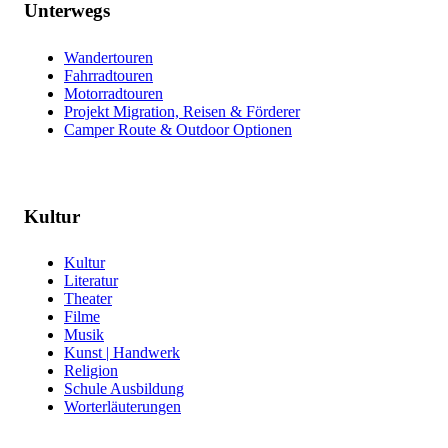
Unterwegs
Wandertouren
Fahrradtouren
Motorradtouren
Projekt Migration, Reisen & Förderer
Camper Route & Outdoor Optionen
Kultur
Kultur
Literatur
Theater
Filme
Musik
Kunst | Handwerk
Religion
Schule Ausbildung
Worterläuterungen