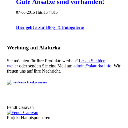
Gute Ansätze sind vorhanden!
07-06-2015
Hits:
1544315
𝐇𝐢𝐞𝐫 𝐠𝐞𝐡𝐭´𝐬 𝐳𝐮𝐫 𝐁𝐥𝐨𝐠- & 𝐅𝐨𝐭𝐨𝐠𝐚𝐥𝐞𝐫𝐢𝐞
Werbung auf Alaturka
Sie möchten für Ihre Produkte werben?
Lesen Sie hier
weiter
oder senden Sie eine Mail an:
admin@alaturka.info
. Wir
freuen uns auf Ihre Nachricht.
Fendt-Caravan
Projekt Hauptsponsoren