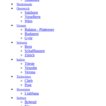
Niederlande
Österreich
Salzburg
Vorarlberg
Wien
Ungarn
Balaton - Plattensee
Budapest
Györ
Schweiz
Bern
Schaffhausen
Zürich
Italien
Trieste
Venedig
Verona
Tschechien
Cheb
Prag
Slowenien
Ljubljana
Serbien
Belgrad