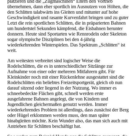
platzieren und die „Zugmaschinen“ Eltern den Vortrieb
übernehmen, dann eher sportlich im Ausnutzen von Höhen, die
den Schlitten talabwärts ins Gleiten und mitunter auf hohe
Geschwindigkeit und rasante Kurvenfahrt bringen und zu guter
Letzt die rein sportlichen Schlitten, die in präparierten Bahnen
um hundertstel Sekunden kämpfend, die Eisbahnen herunter
donnern. Heute sind Sportarten wie Rennrodeln oder Skeleton
sogar olympische Disziplinen bei den 4-jährig
wiederkehrenden Winterspielen. Das Spektrum „Schlitten“ ist
weit.
Am weitesten verbreitet sind logischer Weise die
Rodelschlitten, die es in unterschiedlicher Sitzlänge zur
Aufnahme von einer oder mehreren Mitfahrern gibt. Für
Kleinkinder noch mit einer Rückenlehne ausgestattet sind die
Rodelschlitten ein beliebtes Freizeitsportgerät, gleich ob nun
darauf sitzend oder liegend in der Nutzung. Wo immer es
schneebedeckte Flächen gibt, schnell werden erste
ausgefahrene Bahnen angelegt, die von Kindern und
Jugendlichen gleichermaßen genutzt werden. Immer
wiederkehrendes Problem ist allerdings, dass zunächst der Berg
oder Hügel erklommen werden muss, den man später
hinabgleiten möchte. Kein Wunder also, das man sich auch mit
Antrieben für Schlitten beschäftigt hat.